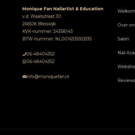
Monique Fan Nailartist & Education
Welko
v.d. Waalsstraat 30
2665JK Bleiswijk
Over on
KVK-nummer: 24358143
BTW-nummer: NL001633592B35
Salon
Nail Ac
Beha
06-48404352
06-48404352
Websho
Over
Ople
Na
info@moniquefan.nl
Review
Tarie
Insch
Ople
Onlin
Foto’