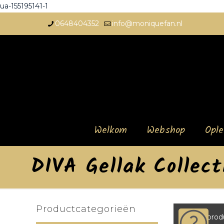
ua-155195141-1
0648404352
info@moniquefan.nl
Welkom
Webshop
Opl
DIVA Gellak Collec
Productcategorieën
Geen produ