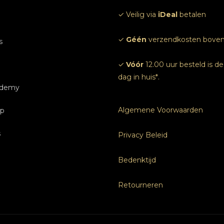
✓ Veilig via
iDeal
betalen
m
✓
Géén
verzendkosten boven
s
✓
Vóór
12.00 uur besteld is d
dag in huis*.
ademy
ndelingen
Algemene Voorwaarden
p
 ons
idingen Nagels
gels
s
ven
rijven
idingen Nagels
Privacy Beleid
e afspraak
Bedenktijd
s
Retourneren