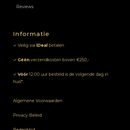
Reviews
Tarieven
Inschrijven
Opleidingen Nagels
Online afspraak
Informatie
Foto’s
✓ Veilig via
iDeal
betalen
✓
Géén
verzendkosten boven €250,-
✓
Vóór
12.00 uur besteld is de volgende dag in
huis*.
Algemene Voorwaarden
Privacy Beleid
Bedenktijd