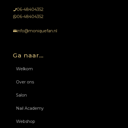
06-48404352
06-48404352
info@moniquefan.nl
Ga naar…
Welkom
Over ons
Salon
Nail Academy
Behandelingen
Webshop
Over ons
Opleidingen Nagels
Nagels