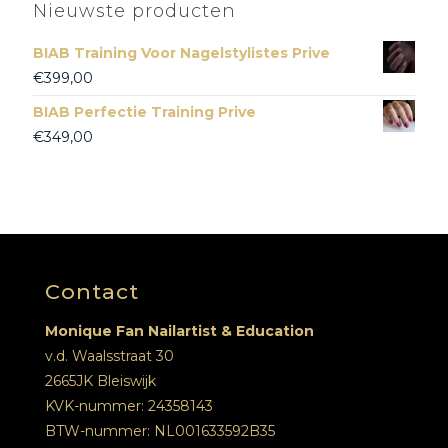
Nieuwste producten
BIAB Training Voor Nagelstylistes Prive
€
399,00
BIAB Perfectie Training Prive
€
349,00
Contact
Monique Fan Nailartist & Education
v.d. Waalsstraat 30
2665JK Bleiswijk
KVK-nummer: 24358143
BTW-nummer: NL001633592B35