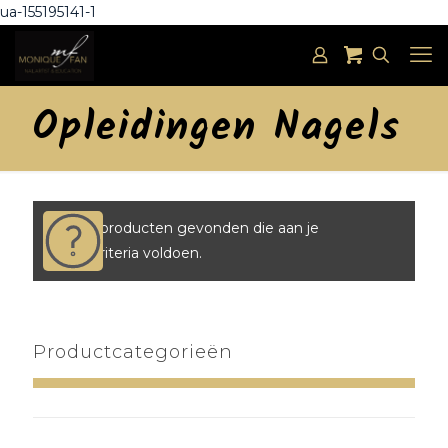
ua-155195141-1
Opleidingen Nagels
Geen producten gevonden die aan je
zoekcriteria voldoen.
Productcategorieën