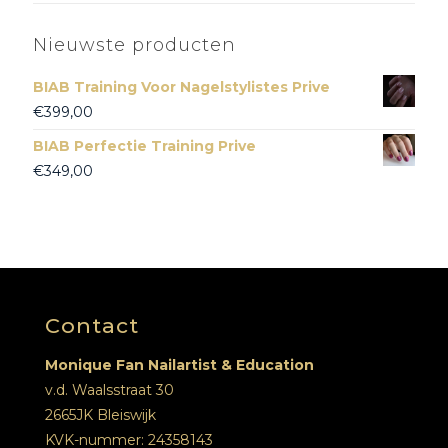
Nieuwste producten
BIAB Training Voor Nagelstylistes Prive
€
399,00
BIAB Perfectie Training Prive
€
349,00
Contact
Monique Fan Nailartist & Education
v.d. Waalsstraat 30
2665JK Bleiswijk
KVK-nummer: 24358143