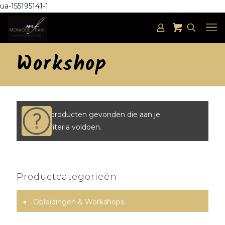
ua-155195141-1
Workshop
Geen producten gevonden die aan je
zoekcriteria voldoen.
Productcategorieën
Opleidingen & Workshops