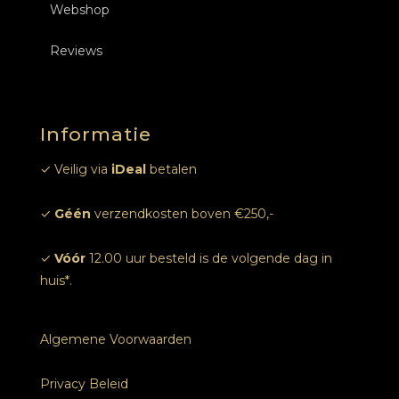
Webshop
Over ons
Opleidingen Nagels
Nagels
Reviews
Tarieven
Inschrijven
Opleidingen Nagels
Online afspraak
Informatie
Foto’s
✓ Veilig via
iDeal
betalen
✓
Géén
verzendkosten boven €250,-
✓
Vóór
12.00 uur besteld is de volgende dag in
huis*.
Algemene Voorwaarden
Privacy Beleid