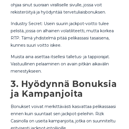
ohjaa sinut suoraan viralliselle sivulle, jossa voit
rekisteröityä ja hyödyntää tervetuliaisbonuksen.
Industry Secret: Usein suurin jackpot-voitto tulee
pelistä, jossa on alhainen volatiliteetti, mutta korkea
RTP. Tämä yhdistelmä pitää pelikassasi tasaisena,
kunnes suuri voitto iskee.
Muista aina asettaa itsellesi talletus- ja tappiorajat.
Vastuullinen pelaaminen on avain pitkän aikavälin
menestykseen.
3. Hyödynnä Bonuksia
ja Kampanjoita
Bonukset voivat merkittävästi kasvattaa pelikassaasi
ennen kuin suuntaat sen jackpot-peleihin. Rizk
Casinolla on useita kampanjoita, jotka on suunniteltu
erityisesti jackpot-intoilijoille.