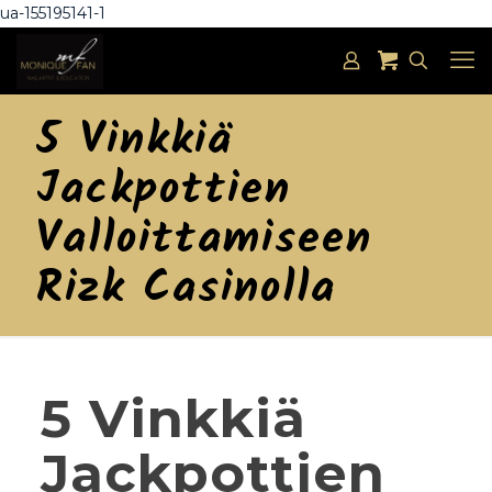
ua-155195141-1
5 Vinkkiä
Jackpottien
Valloittamiseen
Rizk Casinolla
5 Vinkkiä
Jackpottien