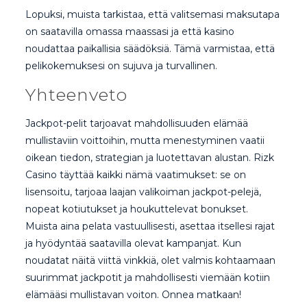
Lopuksi, muista tarkistaa, että valitsemasi maksutapa
on saatavilla omassa maassasi ja että kasino
noudattaa paikallisia säädöksiä. Tämä varmistaa, että
pelikokemuksesi on sujuva ja turvallinen.
Yhteenveto
Jackpot-pelit tarjoavat mahdollisuuden elämää
mullistaviin voittoihin, mutta menestyminen vaatii
oikean tiedon, strategian ja luotettavan alustan. Rizk
Casino täyttää kaikki nämä vaatimukset: se on
lisensoitu, tarjoaa laajan valikoiman jackpot-pelejä,
nopeat kotiutukset ja houkuttelevat bonukset.
Muista aina pelata vastuullisesti, asettaa itsellesi rajat
ja hyödyntää saatavilla olevat kampanjat. Kun
noudatat näitä viittä vinkkiä, olet valmis kohtaamaan
suurimmat jackpotit ja mahdollisesti viemään kotiin
elämääsi mullistavan voiton. Onnea matkaan!