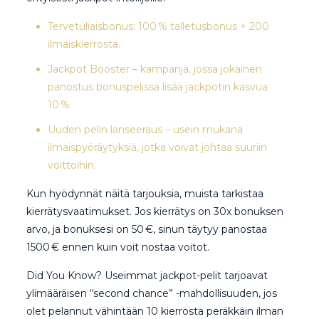
Tervetuliaisbonus: 100 % talletusbonus + 200
ilmaiskierrosta.
Jackpot Booster – kampanja, jossa jokainen
panostus bonuspelissä lisää jackpotin kasvua
10 %.
Uuden pelin lanseeraus – usein mukana
ilmaispyöräytyksiä, jotka voivat johtaa suuriin
voittoihin.
Kun hyödynnät näitä tarjouksia, muista tarkistaa
kierrätysvaatimukset. Jos kierrätys on 30x bonuksen
arvo, ja bonuksesi on 50 €, sinun täytyy panostaa
1500 € ennen kuin voit nostaa voitot.
Did You Know? Useimmat jackpot-pelit tarjoavat
ylimääräisen “second chance” -mahdollisuuden, jos
olet pelannut vähintään 10 kierrosta peräkkäin ilman