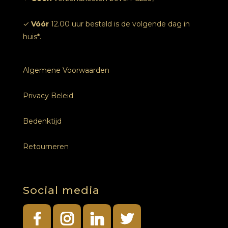
✓
Vóór
12.00 uur besteld is de volgende dag in
huis*.
Algemene Voorwaarden
Privacy Beleid
Bedenktijd
Retourneren
Social media