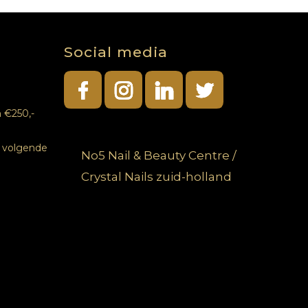
Social media
 €250,-
e volgende
No5 Nail & Beauty Centre /
Crystal Nails zuid-holland