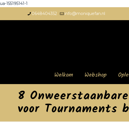
ua-155195141-1
0648404352
info@moniquefan.nl
Welkom
Webshop
Opl
8 Onweerstaanbare
voor Tournaments b