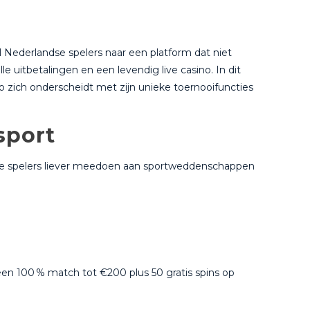
 Nederlandse spelers naar een platform dat niet
 uitbetalingen en een levendig live casino. In dit
no zich onderscheidt met zijn unieke toernooifuncties
 sport
derde spelers liever meedoen aan sportweddenschappen
een 100 % match tot €200 plus 50 gratis spins op