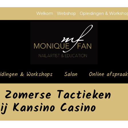
Welkom
Webshop
Opleidingen & Worksho
eidingen & Workshops
Salon
Online afspraak
 Zomerse Tactieken
ij Kansino Casino