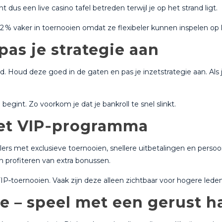
 dus een live casino tafel betreden terwijl je op het strand ligt.
 % vaker in toernooien omdat ze flexibeler kunnen inspelen op l
 pas je strategie aan
nd. Houd deze goed in de gaten en pas je inzetstrategie aan. Als 
 begint. Zo voorkom je dat je bankroll te snel slinkt.
het VIP‑programma
rs met exclusieve toernooien, snellere uitbetalingen en persoo
en profiteren van extra bonussen.
IP‑toernooien. Vaak zijn deze alleen zichtbaar voor hogere leden
ie – speel met een gerust h