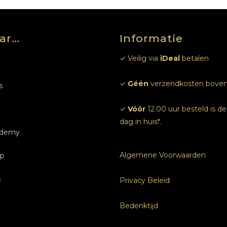
ar…
Informatie
✓ Veilig via
iDeal
betalen
m
✓
Géén
verzendkosten boven
s
✓
Vóór
12.00 uur besteld is d
dag in huis*.
ademy
ndelingen
Algemene Voorwaarden
p
 ons
idingen Nagels
gels
s
ven
rijven
idingen Nagels
Privacy Beleid
e afspraak
Bedenktijd
s