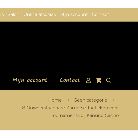
ps
Salon
Online afspraak
Mijn account
Contact
Mijn account
Contact
Home
Geen categorie
8 Onweerstaanbare Zomerse Tactieken voor
Tournaments bij Kansino Casino