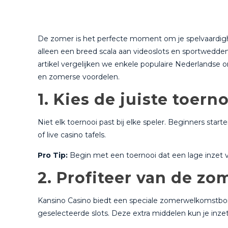
De zomer is het perfecte moment om je spelvaardighed
alleen een breed scala aan videoslots en sportwedden
artikel vergelijken we enkele populaire Nederlandse o
en zomerse voordelen.
1. Kies de juiste toern
Niet elk toernooi past bij elke speler. Beginners st
of live casino tafels.
Pro Tip:
Begin met een toernooi dat een lage inzet ver
2. Profiteer van de 
Kansino Casino biedt een speciale zomerwelkomstbonus
geselecteerde slots. Deze extra middelen kun je inzet