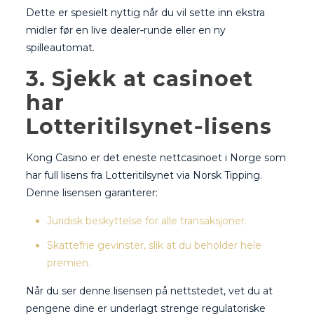
Dette er spesielt nyttig når du vil sette inn ekstra
midler før en live dealer‑runde eller en ny
spilleautomat.
3. Sjekk at casinoet
har
Lotteritilsynet‑lisens
Kong Casino er det eneste nettcasinoet i Norge som
har full lisens fra Lotteritilsynet via Norsk Tipping.
Denne lisensen garanterer:
Juridisk beskyttelse for alle transaksjoner.
Skattefrie gevinster, slik at du beholder hele
premien.
Når du ser denne lisensen på nettstedet, vet du at
pengene dine er underlagt strenge regulatoriske