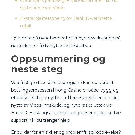
Gratis spins på utvalgte spilleautomater når du
setter inn med Vipps.
Ekstra lojalitetspoeng for BankID‑verifiserte
uttak.
Følg med på nyhetsbrevet eller nyhetsseksjonen på
nettsiden for å dra nytte av slike tilbud.
Oppsummering og
neste steg
Ved å følge disse åtte strategiene kan du sikre at
betalingsprosessen i Kong Casino er både trygg og
effektiv. Du får utnyttet Lotteritilsynet‑lisensen, dra
nytte av Vipps‑innskudd, og nyte raske uttak via
BankID. Husk også å sette spillgrenser og bruke live
support når du trenger hjelp.
Er du klar for en sikker og problemfri spillopplevelse?