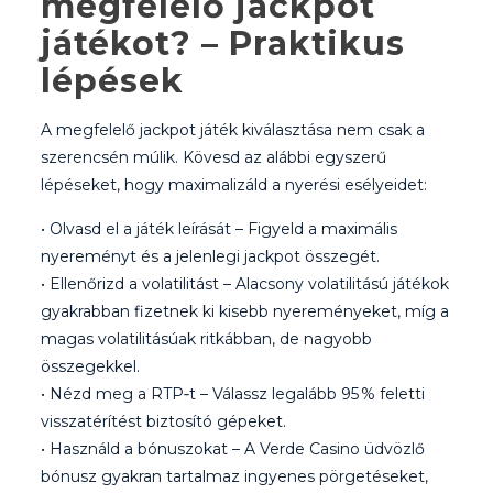
megfelelő jackpot
játékot? – Praktikus
lépések
A megfelelő jackpot játék kiválasztása nem csak a
szerencsén múlik. Kövesd az alábbi egyszerű
lépéseket, hogy maximalizáld a nyerési esélyeidet:
• Olvasd el a játék leírását – Figyeld a maximális
nyereményt és a jelenlegi jackpot összegét.
• Ellenőrizd a volatilitást – Alacsony volatilitású játékok
gyakrabban fizetnek ki kisebb nyereményeket, míg a
magas volatilitásúak ritkábban, de nagyobb
összegekkel.
• Nézd meg a RTP‑t – Válassz legalább 95 % feletti
visszatérítést biztosító gépeket.
• Használd a bónuszokat – A Verde Casino üdvözlő
bónusz gyakran tartalmaz ingyenes pörgetéseket,