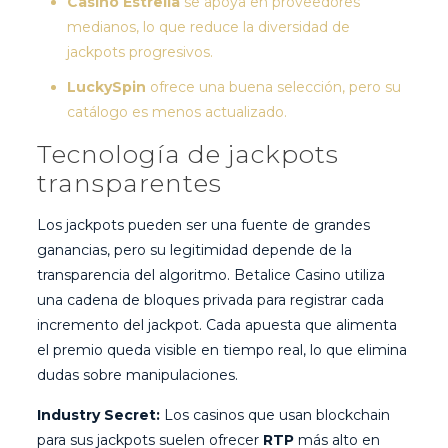
Casino Estrella
se apoya en proveedores
medianos, lo que reduce la diversidad de
jackpots progresivos.
LuckySpin
ofrece una buena selección, pero su
catálogo es menos actualizado.
Tecnología de jackpots
transparentes
Los jackpots pueden ser una fuente de grandes
ganancias, pero su legitimidad depende de la
transparencia del algoritmo. Betalice Casino utiliza
una cadena de bloques privada para registrar cada
incremento del jackpot. Cada apuesta que alimenta
el premio queda visible en tiempo real, lo que elimina
dudas sobre manipulaciones.
Industry Secret:
Los casinos que usan blockchain
para sus jackpots suelen ofrecer
RTP
más alto en