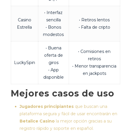
• Interfaz
Casino
sencilla
• Retiros lentos
Estrella
• Bonos
• Falta de cripto
modestos
• Buena
• Comisiones en
oferta de
retiros
LuckySpin
giros
• Menor transparencia
• App
en jackpots
disponible
Mejores casos de uso
Jugadores principiantes
que buscan una
plataforma segura y fácil de usar encontrarán en
Betalice Casino
la mejor opción gracias a su
registro rápido y soporte en español.