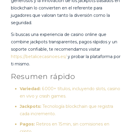
generosos y la innovación de los jackpots basados en
blockchain lo convierten en el referente para
jugadores que valoran tanto la diversión como la
seguridad.
Si buscas una experiencia de casino online que
combine jackpots transparentes, pagos rápidos y un
soporte confiable, te recomendamos visitar
https://betalicecasinoes.es/
y probar la plataforma por
ti mismo.
Resumen rápido
Variedad:
6 000+ títulos, incluyendo slots, casino
en vivo y crash games.
Jackpots:
Tecnología blockchain que registra
cada incremento.
Pagos:
Retiros en 15 min, sin comisiones en
cripto.