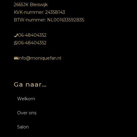
2665JK Bleiswijk
KVK-nummer: 24358143
BTW-nummer: NL001633592B35
06-48404352
06-48404352
info@moniquefan.nl
Ga naar…
Welkom
Over ons
Salon