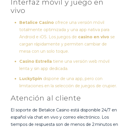
Interfaz móvil y juego en
vivo
Betalice Casino
ofrece una versión móvil
totalmente optimizada y una app nativa para
Android e iOS. Los juegos de
casino en vivo
se
cargan rápidamente y permiten cambiar de
mesa con un solo toque.
Casino Estrella
tiene una versión web móvil
lenta y sin app dedicada.
LuckySpin
dispone de una app, pero con
limitaciones en la selección de juegos de crupier.
Atención al cliente
El soporte de Betalice Casino está disponible 24/7 en
español vía chat en vivo y correo electrónico. Los
tiempos de respuesta son de menos de 2 minutos en