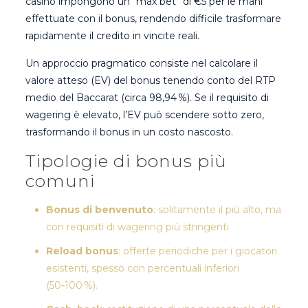
casinò impongono un “max bet” di €5 per le mani
effettuate con il bonus, rendendo difficile trasformare
rapidamente il credito in vincite reali.
Un approccio pragmatico consiste nel calcolare il
valore atteso (EV) del bonus tenendo conto del RTP
medio del Baccarat (circa 98,94 %). Se il requisito di
wagering è elevato, l’EV può scendere sotto zero,
trasformando il bonus in un costo nascosto.
Tipologie di bonus più
comuni
Bonus di benvenuto
: solitamente il più alto, ma
con requisiti di wagering più stringenti.
Reload bonus
: offerte periodiche per i giocatori
esistenti, spesso con percentuali inferiori
(50‑100 %).