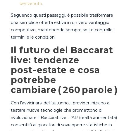
benvenuto.
Seguendo questi passaggi, è possibile trasformare
una semplice offerta estiva in un vero vantaggio
competitivo, mantenendo sempre sotto controllo i
termini e le condizioni.
Il futuro del Baccarat
live: tendenze
post‑estate e cosa
potrebbe
cambiare ( 260 parole )
Con l’avvicinarsi dell’autunno, i provider iniziano a
testare nuove tecnologie che promettono di
rivoluzionare il Baccarat live. L’AR (realtà aumentata)
consentirà ai giocatori di sovrapporre statistiche in