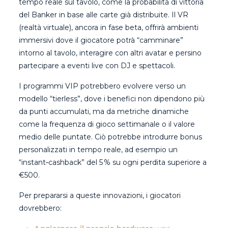
tempo reale sul tavolo, come la probabilità di vittoria
del Banker in base alle carte già distribuite. Il VR
(realtà virtuale), ancora in fase beta, offrirà ambienti
immersivi dove il giocatore potrà “camminare”
intorno al tavolo, interagire con altri avatar e persino
partecipare a eventi live con DJ e spettacoli.
I programmi VIP potrebbero evolvere verso un
modello “tierless”, dove i benefici non dipendono più
da punti accumulati, ma da metriche dinamiche
come la frequenza di gioco settimanale o il valore
medio delle puntate. Ciò potrebbe introdurre bonus
personalizzati in tempo reale, ad esempio un
“instant‑cashback” del 5 % su ogni perdita superiore a
€500.
Per prepararsi a queste innovazioni, i giocatori
dovrebbero: