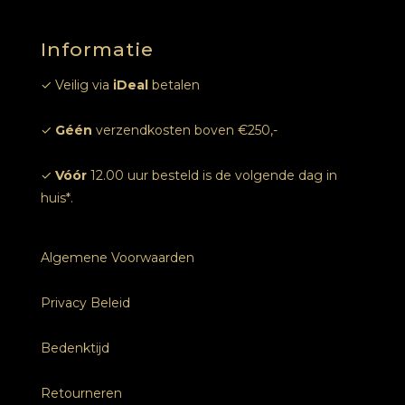
Online afspraak
Informatie
Foto’s
✓ Veilig via
iDeal
betalen
✓
Géén
verzendkosten boven €250,-
✓
Vóór
12.00 uur besteld is de volgende dag in
huis*.
Algemene Voorwaarden
Privacy Beleid
Bedenktijd
Retourneren