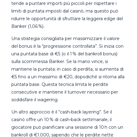
tende a puntare importi più piccoli per rispettare i
limiti di puntata imposti dal casinò, ma questo può
ridurre le opportunità di sfruttare la leggera edge del
Banker (1,06 %).
Una strategia consigliata per massimizzare il valore
del bonus è la “progressione controllata”. Si inizia con
una puntata base di €5 (o il 1 % del bankroll bonus)
sulla scommessa Banker. Se la mano vince, si
mantiene la puntata; in caso di perdita, si aumenta di
€5 fino a un massimo di €20, dopodiché si ritorna alla
puntata base. Questa tecnica limita le perdite
consecutive e mantiene il turnover necessario per
soddisfare il wagering.
Un altro approccio è il “cash‑back layering”. Se il
casinò offre un 10 % di cash‑back settimanale, il
giocatore può pianificare una sessione di 10 h con un
bankroll di €1.000, sapendo che le perdite nette