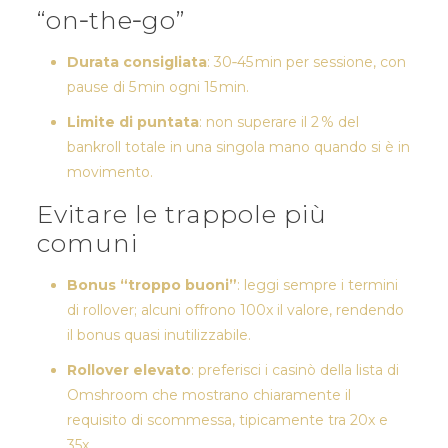
“on‑the‑go”
Durata consigliata
: 30‑45 min per sessione, con
pause di 5 min ogni 15 min.
Limite di puntata
: non superare il 2 % del
bankroll totale in una singola mano quando si è in
movimento.
Evitare le trappole più
comuni
Bonus “troppo buoni”
: leggi sempre i termini
di rollover; alcuni offrono 100x il valore, rendendo
il bonus quasi inutilizzabile.
Rollover elevato
: preferisci i casinò della lista di
Omshroom che mostrano chiaramente il
requisito di scommessa, tipicamente tra 20x e
35x.