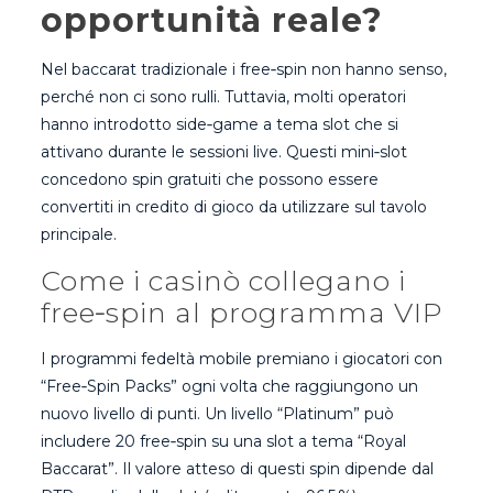
opportunità reale?
Nel baccarat tradizionale i free‑spin non hanno senso,
perché non ci sono rulli. Tuttavia, molti operatori
hanno introdotto side‑game a tema slot che si
attivano durante le sessioni live. Questi mini‑slot
concedono spin gratuiti che possono essere
convertiti in credito di gioco da utilizzare sul tavolo
principale.
Come i casinò collegano i
free‑spin al programma VIP
I programmi fedeltà mobile premiano i giocatori con
“Free‑Spin Packs” ogni volta che raggiungono un
nuovo livello di punti. Un livello “Platinum” può
includere 20 free‑spin su una slot a tema “Royal
Baccarat”. Il valore atteso di questi spin dipende dal