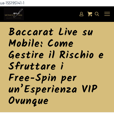
ua-155195141-1
Baccarat Live su
Mobile: Come
Gestire il Rischio e
Sfruttare i
Free‑Spin per
un’Esperienza VIP
Ovunque