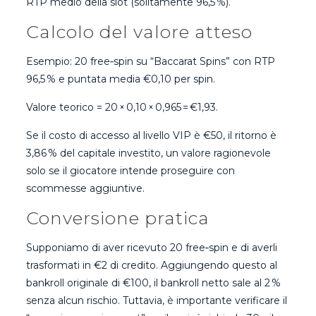
RTP medio della slot (solitamente 96,5 %).
Calcolo del valore atteso
Esempio: 20 free‑spin su “Baccarat Spins” con RTP
96,5 % e puntata media €0,10 per spin.
Valore teorico = 20 × 0,10 × 0,965 = €1,93.
Se il costo di accesso al livello VIP è €50, il ritorno è
3,86 % del capitale investito, un valore ragionevole
solo se il giocatore intende proseguire con
scommesse aggiuntive.
Conversione pratica
Supponiamo di aver ricevuto 20 free‑spin e di averli
trasformati in €2 di credito. Aggiungendo questo al
bankroll originale di €100, il bankroll netto sale al 2 %
senza alcun rischio. Tuttavia, è importante verificare il