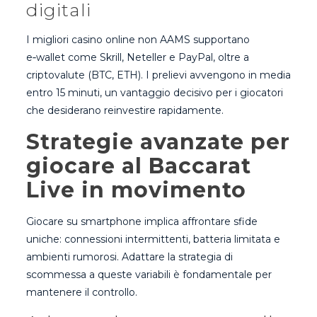
digitali
I migliori casino online non AAMS supportano
e‑wallet come Skrill, Neteller e PayPal, oltre a
criptovalute (BTC, ETH). I prelievi avvengono in media
entro 15 minuti, un vantaggio decisivo per i giocatori
che desiderano reinvestire rapidamente.
Strategie avanzate per
giocare al Baccarat
Live in movimento
Giocare su smartphone implica affrontare sfide
uniche: connessioni intermittenti, batteria limitata e
ambienti rumorosi. Adattare la strategia di
scommessa a queste variabili è fondamentale per
mantenere il controllo.