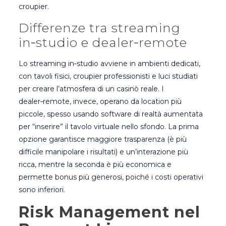
croupier.
Differenze tra streaming
in‑studio e dealer‑remote
Lo streaming in‑studio avviene in ambienti dedicati,
con tavoli fisici, croupier professionisti e luci studiati
per creare l’atmosfera di un casinò reale. I
dealer‑remote, invece, operano da location più
piccole, spesso usando software di realtà aumentata
per “inserire” il tavolo virtuale nello sfondo. La prima
opzione garantisce maggiore trasparenza (è più
difficile manipolare i risultati) e un’interazione più
ricca, mentre la seconda è più economica e
permette bonus più generosi, poiché i costi operativi
sono inferiori.
Risk Management nel