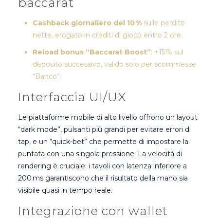
baccarat
Cashback giornaliero del 10 %
sulle perdite
nette, erogato in crediti di gioco entro 2 ore.
Reload bonus “Baccarat Boost”
: +15 % sul
deposito successivo, valido solo per scommesse
“Banco”.
Interfaccia UI/UX
Le piattaforme mobile di alto livello offrono un layout
“dark mode”, pulsanti più grandi per evitare errori di
tap, e un “quick‑bet” che permette di impostare la
puntata con una singola pressione. La velocità di
rendering è cruciale: i tavoli con latenza inferiore a
200 ms garantiscono che il risultato della mano sia
visibile quasi in tempo reale.
Integrazione con wallet