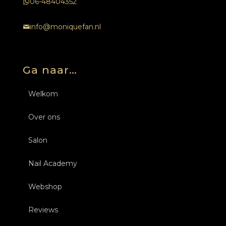
06-48404352
info@moniquefan.nl
Ga naar…
Welkom
Over ons
Salon
Nail Academy
Behandelingen
Webshop
Over ons
Opleidingen Nagels
Nagels
Reviews
Tarieven
Inschrijven
Opleidingen Nagels