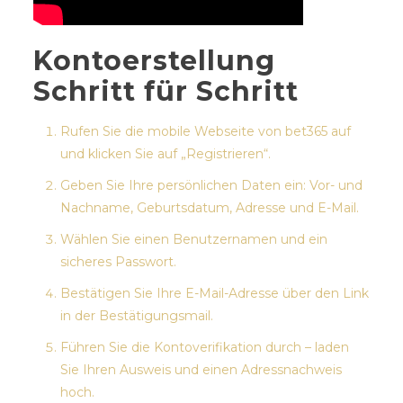
Kontoerstellung
Schritt für Schritt
Rufen Sie die mobile Webseite von bet365 auf
und klicken Sie auf „Registrieren“.
Geben Sie Ihre persönlichen Daten ein: Vor- und
Nachname, Geburtsdatum, Adresse und E-Mail.
Wählen Sie einen Benutzernamen und ein
sicheres Passwort.
Bestätigen Sie Ihre E-Mail-Adresse über den Link
in der Bestätigungsmail.
Führen Sie die Kontoverifikation durch – laden
Sie Ihren Ausweis und einen Adressnachweis
hoch.