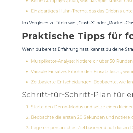
Keine Autoplay‑Option, was das Spiel stärker ca
Einzigartiges Huhn‑Thema, das das Erlebnis unte
Im Vergleich zu Titeln wie „Crash‑X“ oder „Rocket‑Cr
Praktische Tipps für f
Wenn du bereits Erfahrung hast, kannst du deine Stra
Multiplikator‑Analyse: Notiere dir über 50 Runden,
Variable Einsätze: Erhöhe den Einsatz leicht, wen
Zeitbasierte Entscheidungen: Beobachte, wie lang
Schritt‑für‑Schritt‑Plan für 
Starte den Demo‑Modus und setze einen kleinen
Beobachte die ersten 20 Sekunden und notiere de
Lege ein persönliches Ziel basierend auf diesen D