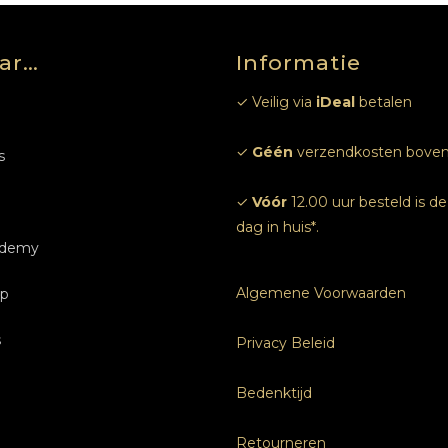
ar…
Informatie
✓ Veilig via
iDeal
betalen
m
✓
Géén
verzendkosten boven
s
✓
Vóór
12.00 uur besteld is d
dag in huis*.
ademy
ndelingen
Algemene Voorwaarden
p
 ons
idingen Nagels
gels
s
ven
rijven
idingen Nagels
Privacy Beleid
e afspraak
Bedenktijd
s
Retourneren