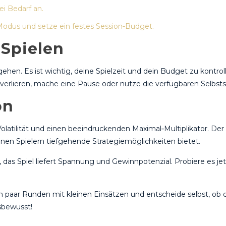
ei Bedarf an.
odus und setze ein festes Session‑Budget.
 Spielen
n. Es ist wichtig, deine Spielzeit und dein Budget zu kontrollie
 verlieren, mache eine Pause oder nutze die verfügbaren Selbsts
on
latilität und einen beeindruckenden Maximal‑Multiplikator. Der
en Spielern tiefgehende Strategiemöglichkeiten bietet.
, das Spiel liefert Spannung und Gewinnpotenzial. Probiere es jet
 paar Runden mit kleinen Einsätzen und entscheide selbst, ob 
sbewusst!