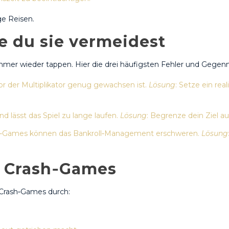
ge Reisen.
e du sie vermeidest
len immer wieder tappen. Hier die drei häufigsten Fehler und Ge
or der Multiplikator genug gewachsen ist.
Lösung
: Setze ein rea
 lässt das Spiel zu lange laufen.
Lösung
: Begrenze dein Ziel auf
ash‑Games können das Bankroll‑Management erschweren.
Lösung
n Crash‑Games
 Crash‑Games durch: