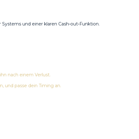
r Systems und einer klaren Cash‑out‑Funktion.
 ihn nach einem Verlust.
n, und passe dein Timing an.