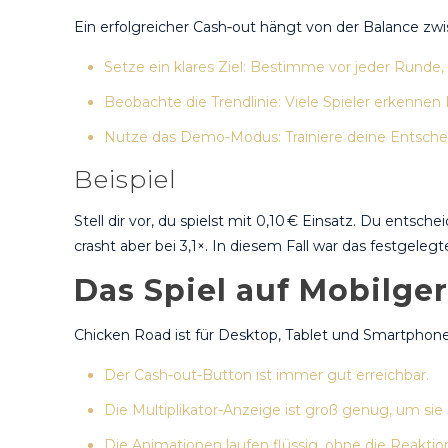
Ein erfolgreicher Cash‑out hängt von der Balance zwi
Setze ein klares Ziel: Bestimme vor jeder Runde, b
Beobachte die Trendlinie: Viele Spieler erkennen
Nutze das Demo‑Modus: Trainiere deine Entschei
Beispiel
Stell dir vor, du spielst mit 0,10 € Einsatz. Du entsc
crasht aber bei 3,1×. In diesem Fall war das festgele
Das Spiel auf Mobilge
Chicken Road ist für Desktop, Tablet und Smartphone 
Der Cash‑out‑Button ist immer gut erreichbar.
Die Multiplikator‑Anzeige ist groß genug, um sie
Die Animationen laufen flüssig, ohne die Reaktio