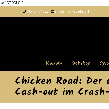
ua-155195141-1
0648404352
info@moniquefan.nl
Welkom
Webshop
Opl
Chicken Road: Der 
Cash‑out im Crash