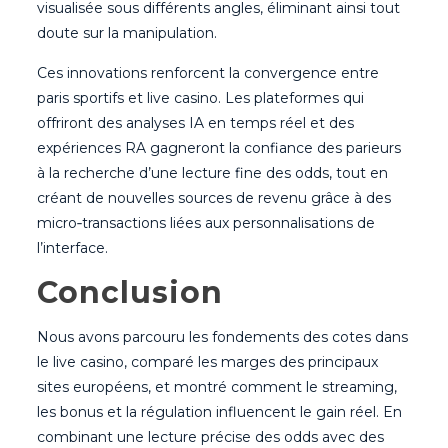
visualisée sous différents angles, éliminant ainsi tout
doute sur la manipulation.
Ces innovations renforcent la convergence entre
paris sportifs et live casino. Les plateformes qui
offriront des analyses IA en temps réel et des
expériences RA gagneront la confiance des parieurs
à la recherche d’une lecture fine des odds, tout en
créant de nouvelles sources de revenu grâce à des
micro‑transactions liées aux personnalisations de
l’interface.
Conclusion
Nous avons parcouru les fondements des cotes dans
le live casino, comparé les marges des principaux
sites européens, et montré comment le streaming,
les bonus et la régulation influencent le gain réel. En
combinant une lecture précise des odds avec des