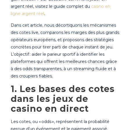
argent réel, visitez le guide complet du
casino en
ligne argent réel
.
Dans cet article, nous décortiquons les mécanismes
des cotes live, comparons les marges des plus grands
opérateurs européens, et proposons des stratégies
concrètes pour tirer parti de chaque instant de jeu.
L’objectif : aider le parieur sportif à identifier les
plateformes qui offrent les meilleures chances grâce
à des odds transparentes, à un streaming fluide et à
des croupiers fiables.
1. Les bases des cotes
dans les jeux de
casino en direct
Les cotes, ou « odds », représentent la probabilité
perçue d’un événement et le paiement associé.