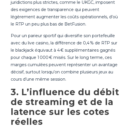
juridictions plus strictes, comme le UKGC, imposent
des exigences de transparence qui peuvent
légèrement augmenter les coûts opérationnels, d’où
le RTP un peu plus bas de BetFusion.
Pour un parieur sportif qui diversifie son portefeuille
avec du live casino, la différence de 0,4 % de RTP sur
le blackjack équivaut à 4 € supplémentaires gagnés
pour chaque 1 000 € misés. Sur le long terme, ces
marges cumulées peuvent représenter un avantage
décisif, surtout lorsqu’on combine plusieurs jeux au
cours d’une même session.
3. L’influence du débit
de streaming et de la
latence sur les cotes
réelles