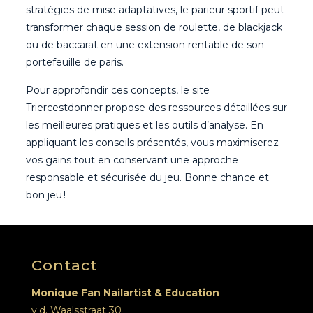
stratégies de mise adaptatives, le parieur sportif peut
transformer chaque session de roulette, de blackjack
ou de baccarat en une extension rentable de son
portefeuille de paris.
Pour approfondir ces concepts, le site
Triercestdonner propose des ressources détaillées sur
les meilleures pratiques et les outils d’analyse. En
appliquant les conseils présentés, vous maximiserez
vos gains tout en conservant une approche
responsable et sécurisée du jeu. Bonne chance et
bon jeu !
Contact
Monique Fan Nailartist & Education
v.d. Waalsstraat 30