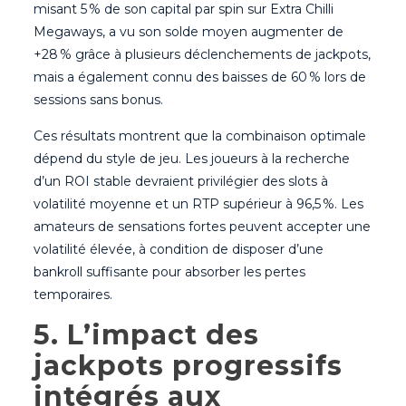
misant 5 % de son capital par spin sur Extra Chilli
Megaways, a vu son solde moyen augmenter de
+28 % grâce à plusieurs déclenchements de jackpots,
mais a également connu des baisses de 60 % lors de
sessions sans bonus.
Ces résultats montrent que la combinaison optimale
dépend du style de jeu. Les joueurs à la recherche
d’un ROI stable devraient privilégier des slots à
volatilité moyenne et un RTP supérieur à 96,5 %. Les
amateurs de sensations fortes peuvent accepter une
volatilité élevée, à condition de disposer d’une
bankroll suffisante pour absorber les pertes
temporaires.
5. L’impact des
jackpots progressifs
intégrés aux