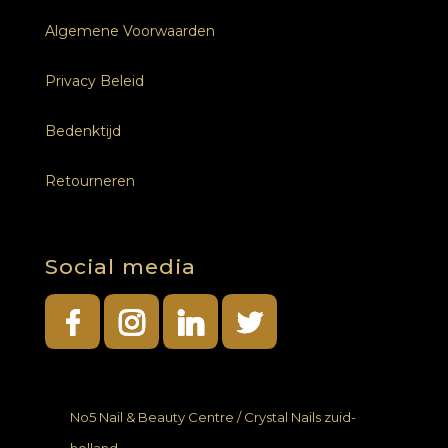
Algemene Voorwaarden
Privacy Beleid
Bedenktijd
Retourneren
Social media
No5 Nail & Beauty Centre / Crystal Nails zuid-