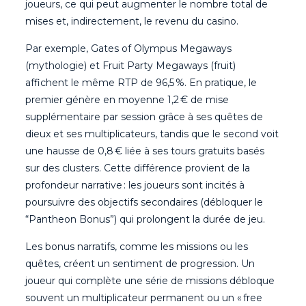
joueurs, ce qui peut augmenter le nombre total de
mises et, indirectement, le revenu du casino.
Par exemple, Gates of Olympus Megaways
(mythologie) et Fruit Party Megaways (fruit)
affichent le même RTP de 96,5 %. En pratique, le
premier génère en moyenne 1,2 € de mise
supplémentaire par session grâce à ses quêtes de
dieux et ses multiplicateurs, tandis que le second voit
une hausse de 0,8 € liée à ses tours gratuits basés
sur des clusters. Cette différence provient de la
profondeur narrative : les joueurs sont incités à
poursuivre des objectifs secondaires (débloquer le
“Pantheon Bonus”) qui prolongent la durée de jeu.
Les bonus narratifs, comme les missions ou les
quêtes, créent un sentiment de progression. Un
joueur qui complète une série de missions débloque
souvent un multiplicateur permanent ou un « free