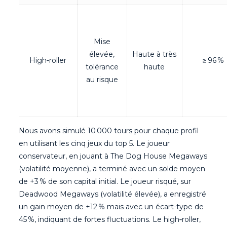
Mise
élevée,
Haute à très
High‑roller
≥ 96 %
tolérance
haute
au risque
Nous avons simulé 10 000 tours pour chaque profil
en utilisant les cinq jeux du top 5. Le joueur
conservateur, en jouant à The Dog House Megaways
(volatilité moyenne), a terminé avec un solde moyen
de +3 % de son capital initial. Le joueur risqué, sur
Deadwood Megaways (volatilité élevée), a enregistré
un gain moyen de +12 % mais avec un écart-type de
45 %, indiquant de fortes fluctuations. Le high‑roller,