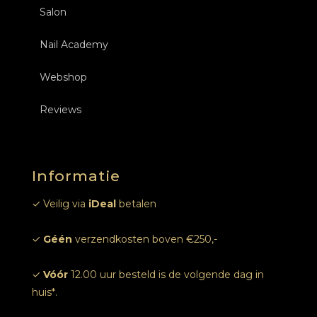
Salon
Nail Academy
Behandelingen
Webshop
Over ons
Opleidingen Nagels
Nagels
Reviews
Tarieven
Inschrijven
Opleidingen Nagels
Online afspraak
Informatie
Foto’s
✓ Veilig via
iDeal
betalen
✓
Géén
verzendkosten boven €250,-
✓
Vóór
12.00 uur besteld is de volgende dag in
huis*.