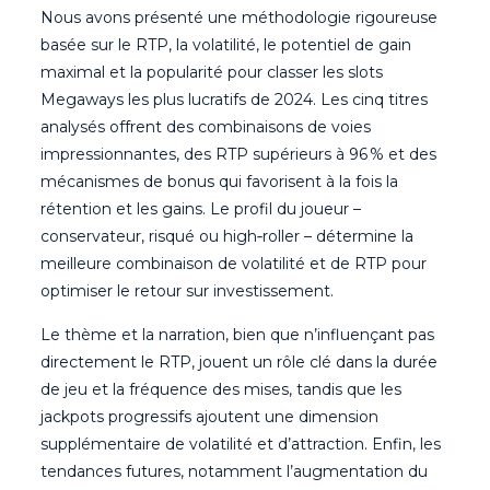
Nous avons présenté une méthodologie rigoureuse
basée sur le RTP, la volatilité, le potentiel de gain
maximal et la popularité pour classer les slots
Megaways les plus lucratifs de 2024. Les cinq titres
analysés offrent des combinaisons de voies
impressionnantes, des RTP supérieurs à 96 % et des
mécanismes de bonus qui favorisent à la fois la
rétention et les gains. Le profil du joueur –
conservateur, risqué ou high‑roller – détermine la
meilleure combinaison de volatilité et de RTP pour
optimiser le retour sur investissement.
Le thème et la narration, bien que n’influençant pas
directement le RTP, jouent un rôle clé dans la durée
de jeu et la fréquence des mises, tandis que les
jackpots progressifs ajoutent une dimension
supplémentaire de volatilité et d’attraction. Enfin, les
tendances futures, notamment l’augmentation du