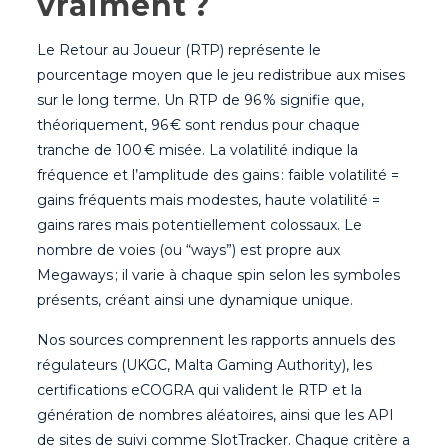
vraiment ?
Le Retour au Joueur (RTP) représente le
pourcentage moyen que le jeu redistribue aux mises
sur le long terme. Un RTP de 96 % signifie que,
théoriquement, 96 € sont rendus pour chaque
tranche de 100 € misée. La volatilité indique la
fréquence et l’amplitude des gains : faible volatilité =
gains fréquents mais modestes, haute volatilité =
gains rares mais potentiellement colossaux. Le
nombre de voies (ou “ways”) est propre aux
Megaways ; il varie à chaque spin selon les symboles
présents, créant ainsi une dynamique unique.
Nos sources comprennent les rapports annuels des
régulateurs (UKGC, Malta Gaming Authority), les
certifications eCOGRA qui valident le RTP et la
génération de nombres aléatoires, ainsi que les API
de sites de suivi comme SlotTracker. Chaque critère a