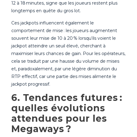
12 à 18 minutes, signe que les joueurs restent plus
longtemps en quête du gros lot.
Ces jackpots influencent également le
comportement de mise : les joueurs augmentent
souvent leur mise de 10 à 20 % lorsqu’ils voient le
jackpot atteindre un seuil élevé, cherchant à
maximiser leurs chances de gain. Pour les opérateurs,
cela se traduit par une hausse du volume de mises
et, paradoxalement, par une légère diminution du
RTP effectif, car une partie des mises alimente le
jackpot progressif.
6. Tendances futures :
quelles évolutions
attendues pour les
Megaways ?