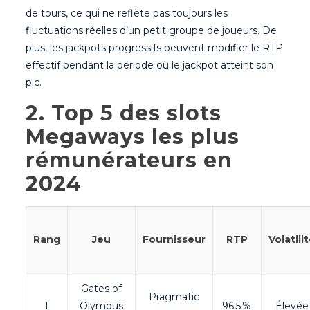
de tours, ce qui ne reflète pas toujours les
fluctuations réelles d’un petit groupe de joueurs. De
plus, les jackpots progressifs peuvent modifier le RTP
effectif pendant la période où le jackpot atteint son
pic.
2. Top 5 des slots
Megaways les plus
rémunérateurs en
2024
Rang
Jeu
Fournisseur
RTP
Volatili
Gates of
Pragmatic
1
Olympus
96,5 %
Élevée