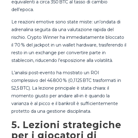
equivalenti a circa 350 BTC al tasso di cambio
dell’epoca.
Le reazioni emotive sono state miste: un’ondata di
adrenalina seguita da una valutazione rapida del
rischio. Crypto Winner ha immediatamente bloccato
il 70 % del jackpot in un wallet hardware, trasferendo il
resto in un exchange per convertire parte in
stablecoin, riducendo l’esposizione alla volatilità.
L’analisi post‑evento ha mostrato un ROI
complessivo del 46 800 % (0,1125 BTC trasformati in
52,5 BTC). La lezione principale è stata chiara: il
momento giusto per andare all‑in è quando la
varianza è al picco e il bankroll è sufficientemente
protetto da una gestione disciplinata.
5. Lezioni strategiche
per i giocatori di