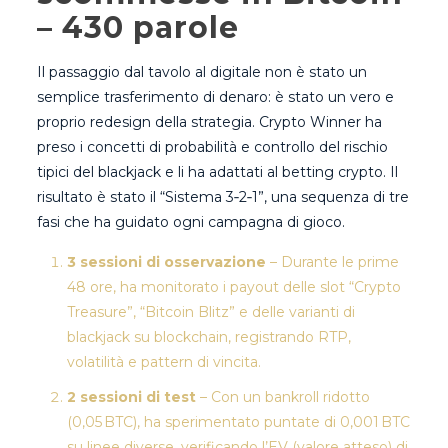
– 430 parole
Il passaggio dal tavolo al digitale non è stato un
semplice trasferimento di denaro: è stato un vero e
proprio redesign della strategia. Crypto Winner ha
preso i concetti di probabilità e controllo del rischio
tipici del blackjack e li ha adattati al betting crypto. Il
risultato è stato il “Sistema 3‑2‑1”, una sequenza di tre
fasi che ha guidato ogni campagna di gioco.
3 sessioni di osservazione
– Durante le prime
48 ore, ha monitorato i payout delle slot “Crypto
Treasure”, “Bitcoin Blitz” e delle varianti di
blackjack su blockchain, registrando RTP,
volatilità e pattern di vincita.
2 sessioni di test
– Con un bankroll ridotto
(0,05 BTC), ha sperimentato puntate di 0,001 BTC
su linee diverse, verificando l’EV (valore atteso) di