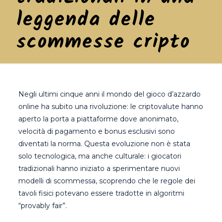
leggenda delle
scommesse cripto
Negli ultimi cinque anni il mondo del gioco d’azzardo
online ha subito una rivoluzione: le criptovalute hanno
aperto la porta a piattaforme dove anonimato,
velocità di pagamento e bonus esclusivi sono
diventati la norma. Questa evoluzione non è stata
solo tecnologica, ma anche culturale: i giocatori
tradizionali hanno iniziato a sperimentare nuovi
modelli di scommessa, scoprendo che le regole dei
tavoli fisici potevano essere tradotte in algoritmi
“provably fair”.