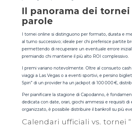
Il panorama dei tornei
parole
I tornei online si distinguono per formato, durata e mec
al turno successivo; ideale per chi preferisce partite b
permettendo di recuperare un eventuale errore iniziale.
premiando chi mantiene il più alto ROI complessivo.
I premi variano notevolmente. Oltre al consueto cash po
viaggi a Las Vegas o a eventi sportivi, e persino biglie
Spin” di un provider ha un jackpot di 100 000 €, distribui
Per pianificare la stagione di Capodanno, è fondament
dedicata con date, orari, giochi ammessi e requisiti d
organizzato, è possibile distribuire il bankroll su più 
Calendari ufficiali vs. tornei