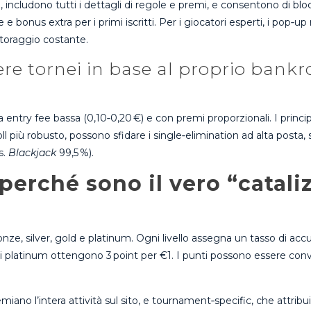
po, includono tutti i dettagli di regole e premi, e consentono di bl
e bonus extra per i primi iscritti. Per i giocatori esperti, i po
itoraggio costante.
ere tornei in base al proprio bankrol
a entry fee bassa (0,10‑0,20 €) e con premi proporzionali. I princ
oll più robusto, possono sfidare i single‑elimination ad alta posta, sf
s.
Blackjack
99,5 %).
perché sono il vero “catali
 bronze, silver, gold e platinum. Ogni livello assegna un tasso di
atinum ottengono 3 point per €1. I punti possono essere converti
iano l’intera attività sul sito, e tournament‑specific, che attrib