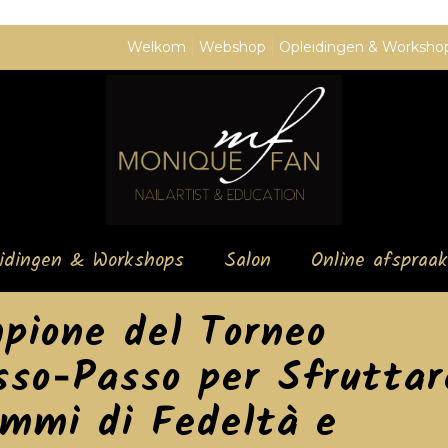
Welkom
Webshop
Opleidingen & Worksho
eidingen & Workshops
Salon
Online afspraak
pione del Torneo
sso‑Passo per Sfruttar
ammi di Fedeltà e