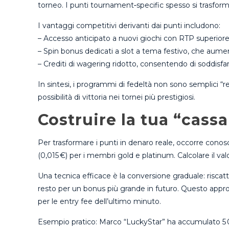
torneo. I punti tournament‑specific spesso si trasforman
I vantaggi competitivi derivanti dai punti includono:
– Accesso anticipato a nuovi giochi con RTP superiore
– Spin bonus dedicati a slot a tema festivo, che aumen
– Crediti di wagering ridotto, consentendo di soddisfare i
In sintesi, i programmi di fedeltà non sono semplici “re
possibilità di vittoria nei tornei più prestigiosi.
Costruire la tua “cassa
Per trasformare i punti in denaro reale, occorre conosce
(0,015 €) per i membri gold e platinum. Calcolare il v
Una tecnica efficace è la conversione graduale: riscatt
resto per un bonus più grande in futuro. Questo approc
per le entry fee dell’ultimo minuto.
Esempio pratico: Marco “LuckyStar” ha accumulato 5 000