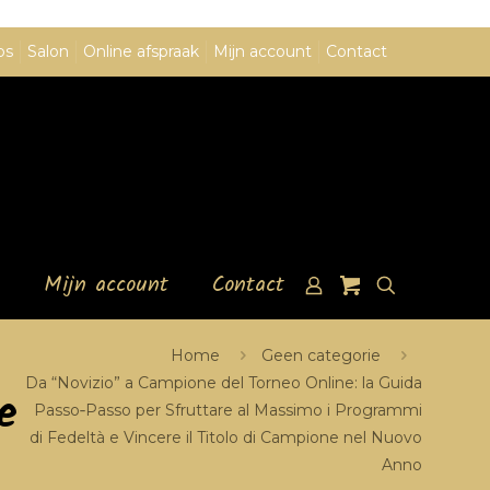
ps
Salon
Online afspraak
Mijn account
Contact
Mijn account
Contact
Home
Geen categorie
Da “Novizio” a Campione del Torneo Online: la Guida
e
Passo‑Passo per Sfruttare al Massimo i Programmi
di Fedeltà e Vincere il Titolo di Campione nel Nuovo
Anno