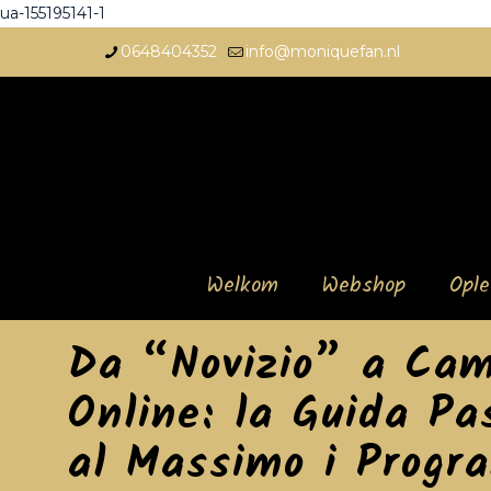
ua-155195141-1
0648404352
info@moniquefan.nl
Welkom
Webshop
Opl
Da “Novizio” a Cam
Online: la Guida Pa
al Massimo i Progr