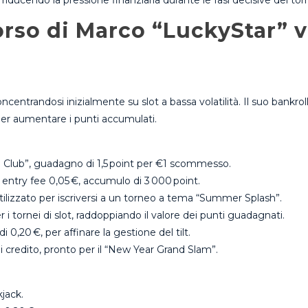
iducendo la pressione finanziaria durante le fasi decisive del tor
orso di Marco “LuckyStar” ve
ncentrandosi inizialmente su slot a bassa volatilità. Il suo bankroll
er aumentare i punti accumulati.
d Club”, guadagno di 1,5 point per €1 scommesso.
entry fee 0,05 €, accumulo di 3 000 point.
 utilizzato per iscriversi a un torneo a tema “Summer Splash”.
i tornei di slot, raddoppiando il valore dei punti guadagnati.
 0,20 €, per affinare la gestione del tilt.
i credito, pronto per il “New Year Grand Slam”.
kjack.