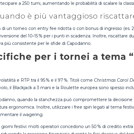
tecipare a 250 turni, aumentando le probabilità di scalare la classi
quando è più vantaggioso riscattare
 di un torneo con entry fee ridotta o con bonus di ingresso (es. 2
nversione del 10‑15 % per i punti in scadenza. Inoltre, riscattare 
rva più consistente per le sfide di Capodanno.
cifiche per i tornei a tema 
olatilità e RTP tra il 95 % e il 97 %. Titoli come
Christmas Carol D
tavolo, il Blackjack a 3 mani e la Roulette europea sono spesso incl
 di Capodanno, quando la stanchezza può compromettere la decisio
ra ergonomica. Inoltre, utilizzare i free spin legati al tema fest
mentare il wagering.
ei giorni festivi: molti operatori concedono un 50 % di credito extra