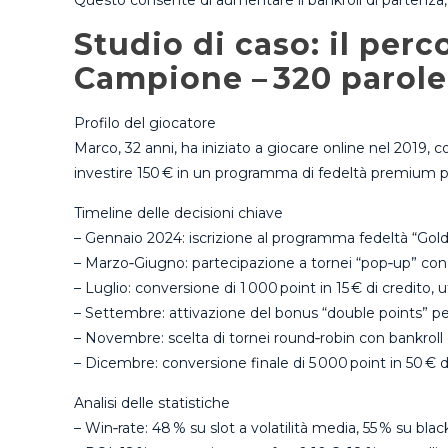
Questo consente di aumentare il bankroll di partenza, r
Studio di caso: il perc
Campione – 320 parole
Profilo del giocatore
Marco, 32 anni, ha iniziato a giocare online nel 2019, co
investire 150 € in un programma di fedeltà premium p
Timeline delle decisioni chiave
– Gennaio 2024: iscrizione al programma fedeltà “Gol
– Marzo‑Giugno: partecipazione a tornei “pop‑up” con 
– Luglio: conversione di 1 000 point in 15 € di credito,
– Settembre: attivazione del bonus “double points” per 
– Novembre: scelta di tornei round‑robin con bankroll di
– Dicembre: conversione finale di 5 000 point in 50 € d
Analisi delle statistiche
– Win‑rate: 48 % su slot a volatilità media, 55 % su blac