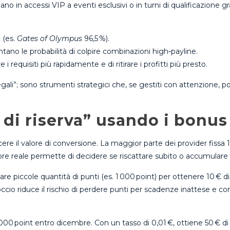
o in accessi VIP a eventi esclusivi o in turni di qualificazione gr
 (es.
Gates of Olympus
96,5 %).
tano le probabilità di colpire combinazioni high‑payline.
 requisiti più rapidamente e di ritirare i profitti più presto.
gali”; sono strumenti strategici che, se gestiti con attenzione, po
 di riserva” usando i bonus
re il valore di conversione. La maggior parte dei provider fissa 1 
alore reale permette di decidere se riscattare subito o accumular
are piccole quantità di punti (es. 1 000 point) per ottenere 10 € 
cio riduce il rischio di perdere punti per scadenze inattese e co
 point entro dicembre. Con un tasso di 0,01 €, ottiene 50 € di cr