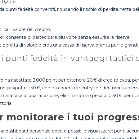
a 0,20 €.
a punti fedeltà convertiti, riducendo il rischio di perdita netta del
ica il valore del credito.
oll consente di partecipare più volte senza esaurire le riserve.
 perdita di valore e crea una cassa di riserva pronta per le grandi 
unti fedeltà in vantaggi tattici du
 ha riscattato 2 000 point per ottenere 20 € di credito extra, p
n jackpot di 150 €, che ha coperto le entry fee dei turni successivi
o alla fase di qualificazione, eliminando la spesa di 0,30 € per qu
ttoria.
r monitorare i tuoi progress
a dashboard personale dove è possibile visualizzare: punti accumu
tra l’andamento mensile del ROI, utile per identificare periodi di