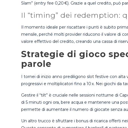
Slam” (entry fee 0,20 €). Grazie a quel credito, può par
Il “timing” dei redemption: 
Il momento ideale per riscattare i punti è subito prima
mensile, perché molti provider riducono il valore di co
valore effettivo del credito, creando una cassa di rise
Strategie di gioco spe
parole
I tornei di inizio anno prediligono slot festive con alta v
progressivi e moltiplicatori fino a 10 x. Nei giochi da 
Gestire il “tilt” è cruciale nelle sessioni notturne
di 5 minuti ogni ora, bere acqua e mantenere una postu
permette di aumentare il numero di giocate senza au
Un altro trucco è sfruttare i bonus di ricarica offerti n