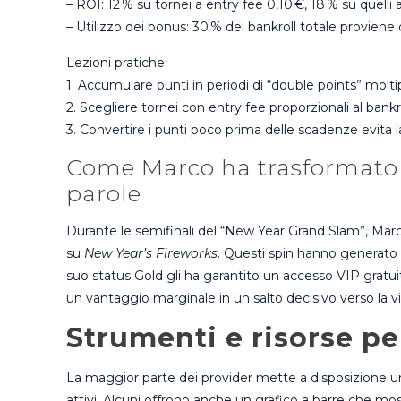
– ROI: 12 % su tornei a entry fee 0,10 €, 18 % su quelli 
– Utilizzo dei bonus: 30 % del bankroll totale proviene d
Lezioni pratiche
1. Accumulare punti in periodi di “double points” moltipl
2. Scegliere tornei con entry fee proporzionali al bankr
3. Convertire i punti poco prima delle scadenze evita la
Come Marco ha trasformato i p
parole
Durante le semifinali del “New Year Grand Slam”, Marco
su
New Year’s Fireworks
. Questi spin hanno generato u
suo status Gold gli ha garantito un accesso VIP gratuit
un vantaggio marginale in un salto decisivo verso la vi
Strumenti e risorse pe
La maggior parte dei provider mette a disposizione un
attivi. Alcuni offrono anche un grafico a barre che mos