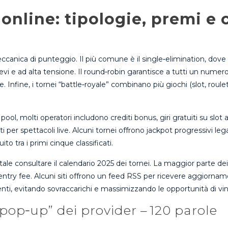
 online: tipologie, premi e 
canica di punteggio. Il più comune è il single‑elimination, dove un
revi e ad alta tensione. Il round‑robin garantisce a tutti un numero
 Infine, i tornei “battle‑royale” combinano più giochi (slot, roule
ol, molti operatori includono crediti bonus, giri gratuiti su slot 
tti per spettacoli live. Alcuni tornei offrono jackpot progressivi 
to tra i primi cinque classificati.
ale consultare il calendario 2025 dei tornei. La maggior parte d
i entry fee. Alcuni siti offrono un feed RSS per ricevere aggiorna
eventi, evitando sovraccarichi e massimizzando le opportunità di vin
 “pop‑up” dei provider – 120 parole