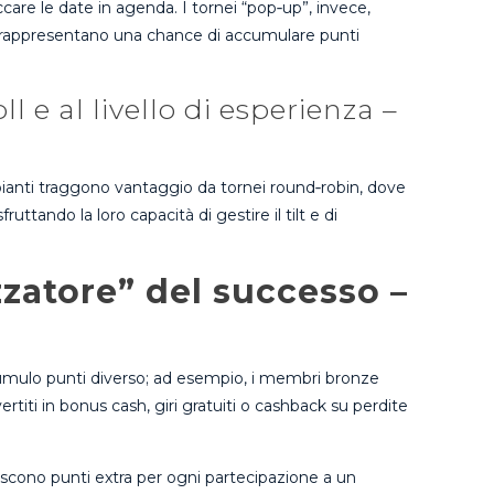
occare le date in agenda. I tornei “pop‑up”, invece,
p‑up rappresentano una chance di accumulare punti
l e al livello di esperienza –
ipianti traggono vantaggio da tornei round‑robin, dove
ruttando la loro capacità di gestire il tilt e di
zzatore” del successo –
 accumulo punti diverso; ad esempio, i membri bronze
ti in bonus cash, giri gratuiti o cashback su perdite
uiscono punti extra per ogni partecipazione a un