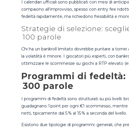
I calendari ufficiali sono pubblicati con mesi di antici
compaiono all’improvviso, spesso con entry fee ridotte 
fedeltà rapidamente, ma richiedono flessibilità e mon
Strategie di selezione: scegli
100 parole
Chi ha un bankroll limitato dovrebbe puntare a tornei 
la volatilità è minore. I giocatori più esperti, con bankr
ottimizzare le scommesse su giochi a RTP elevato (e
Programmi di fedeltà: 
300 parole
I programmi di fedeltà sono strutturati su più livelli:
guadagnano 1 point per ogni €1 scommesso, mentre i pl
netti, tipicamente dal 5 % al 15 % a seconda del livello.
Esistono due tipologie di programmi: generali, che prem