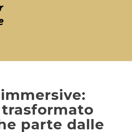
r
e
t immersive:
 trasformato
he parte dalle