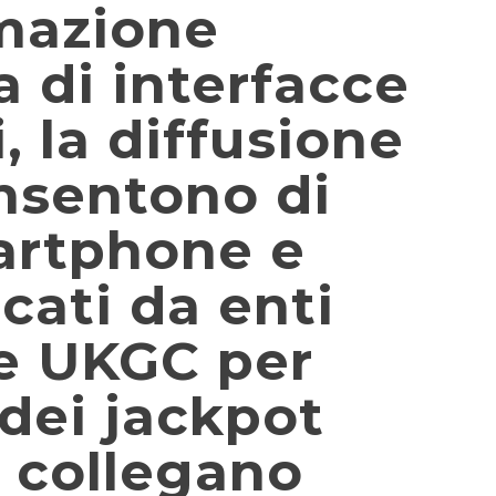
rmazione
 di interfacce
, la diffusione
nsentono di
artphone e
icati da enti
e UKGC per
 dei jackpot
e collegano