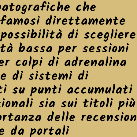
matografiche che
 famosi direttamente
a possibilità di scegliere
ità bassa per sessioni
er colpi di adrenalina
ne di sistemi di
ti su punti accumulati
ionali sia sui titoli più
ortanza delle recension
e da portali