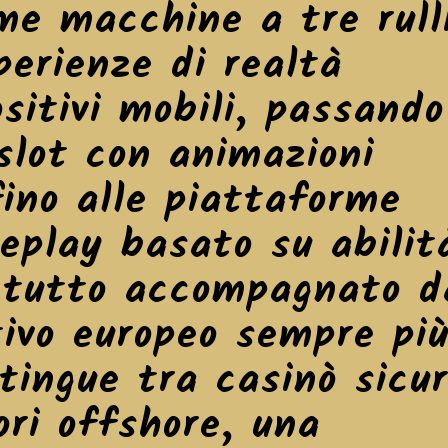
me macchine a tre rull
perienze di realtà
itivi mobili, passando
‑slot con animazioni
ino alle piattaforme
play basato su abilit
l tutto accompagnato d
ivo europeo sempre pi
tingue tra casinò sicur
ri offshore, una