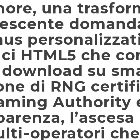
shore, una trasfo
crescente domanda
nus personalizzati
fici HTML5 che co
a download su sm
ione di RNG certif
aming Authority 
parenza, l’ascesa
ulti‑operatori ch