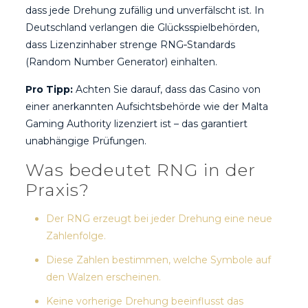
dass jede Drehung zufällig und unverfälscht ist. In
Deutschland verlangen die Glücksspielbehörden,
dass Lizenzinhaber strenge RNG‑Standards
(Random Number Generator) einhalten.
Pro Tipp:
Achten Sie darauf, dass das Casino von
einer anerkannten Aufsichtsbehörde wie der Malta
Gaming Authority lizenziert ist – das garantiert
unabhängige Prüfungen.
Was bedeutet RNG in der
Praxis?
Der RNG erzeugt bei jeder Drehung eine neue
Zahlenfolge.
Diese Zahlen bestimmen, welche Symbole auf
den Walzen erscheinen.
Keine vorherige Drehung beeinflusst das