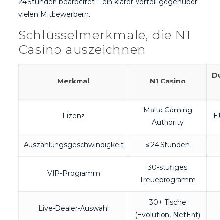
24 Stunden bearbeitet – ein klarer Vorteil gegenüber
vielen Mitbewerbern.
Schlüsselmerkmale, die N1
Casino auszeichnen
Du
Merkmal
N1 Casino
Malta Gaming
Lizenz
E
Authority
Auszahlungsgeschwindigkeit
≤ 24 Stunden
30‑stufiges
VIP‑Programm
Treueprogramm
30+ Tische
Live‑Dealer‑Auswahl
(Evolution, NetEnt)