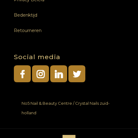
Bedenktijd
Retourneren
Social media
No5 Nail & Beauty Centre / Crystal Nails zuid-
holland