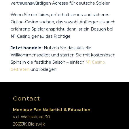
vertrauenswürdigen Adresse für deutsche Spieler.
Wenn Sie ein faires, unterhaltsames und sicheres
Online‑Casino suchen, das sowohl Anfänger als auch
erfahrene Spieler anspricht, dann ist ein Besuch bei
N1 Casino genau das Richtige.
Jetzt handeln:
Nutzen Sie das aktuelle
Willkommenspaket und starten Sie mit kostenlosen
Spins in die festliche Saison – einfach
N1 Casino
beitreten
und loslegen!
Contact
Monique Fan Nailartist & Education
v.d. Waalsstraat 30
2665JK Bleiswijk