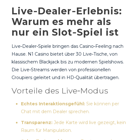
Live‑Dealer‑Erlebnis:
Warum es mehr als
nur ein Slot‑Spiel ist
Live‑Dealer‑Spiele bringen das Casino‑Feeling nach
Hause. N1 Casino bietet über 30 Live‑Tische, von
klassischem Blackjack bis zu modernen Spielshows.
Die Live‑Streams werden von professionellen
Croupiers geleitet und in HD-Qualität übertragen.
Vorteile des Live‑Modus
Echtes Interaktionsgefühl:
Sie können per
Chat mit dem Dealer sprechen.
Transparenz:
Jede Karte wird live gezeigt, kein
Raum für Manipulation.