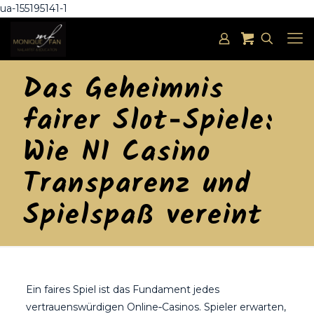
ua-155195141-1
Das Geheimnis
fairer Slot‑Spiele:
Wie N1 Casino
Transparenz und
Spielspaß vereint
Ein faires Spiel ist das Fundament jedes
vertrauenswürdigen Online‑Casinos. Spieler erwarten,