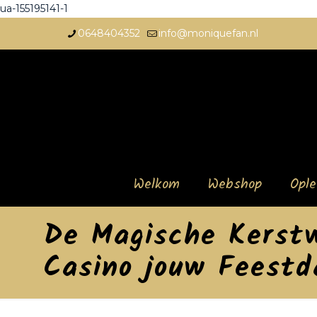
ua-155195141-1
0648404352
info@moniquefan.nl
Welkom
Webshop
Opl
De Magische Kerstw
Casino jouw Feestd