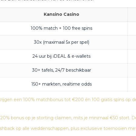
Kansino Casino
100% match + 100 free spins
30x (maximaal 5x per spel)
24 uur bij iDEAL & e-wallets
30+ tafels, 24/7 beschikbaar
150+ markten, realtime odds
rijgen een 100% matchbonus tot €200 én 100 gratis spins op d
 20% bonus op je storting claimen, mits je minimaal €50 stort. D
shback op alle weddenschappen, plus exclusieve toernooien met