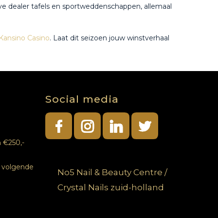
live dealer tafels en sportweddenschappen, allemaal
j Kansino Casino
. Laat dit seizoen jouw winstverhaal
Social media
 €250,-
e volgende
No5 Nail & Beauty Centre /
Crystal Nails zuid-holland