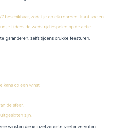
24/7 beschikbaar, zodat je op elk moment kunt spelen.
n je tijdens de wedstrijd inspelen op de actie.
 garanderen, zelfs tijdens drukke feesturen.
 je kans op een winst.
van de sfeer.
uitgesloten zijn.
ine winsten die je inzetvereiste sneller vervullen.