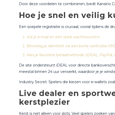
Door deze voordelen te combineren, biedt Kansino Ca
Hoe je snel en veilig 
Een soepele registratie is cruciaal, vooral tijdens d
Vul je e‑mail en een sterk wachtwoord in.
Bevestig je identiteit via een korte verificatie‑SM
Kies je favoriete betaalmethode (iDEAL, PayPal, 
De site ondersteunt iDEAL voor directe bankoverschri
meestal binnen 24 uur verwerkt, waardoor je je winste
Industry Secret: Spelers die kiezen voor e‑wallets zoa
Live dealer en sportw
kerstplezier
Kerst is niet alleen voor slots. Veel spelers zoeken v