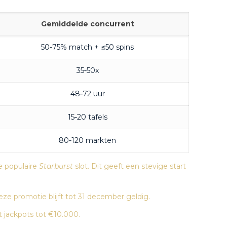
Gemiddelde concurrent
50‑75% match + ≤50 spins
35‑50x
48‑72 uur
15‑20 tafels
80‑120 markten
e populaire
Starburst
slot. Dit geeft een stevige start
eze promotie blijft tot 31 december geldig.
 jackpots tot €10.000.