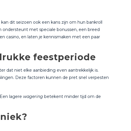
kan dit seizoen ook een kans zijn om hun bankroll
agen ondersteunt met speciale bonussen, een breed
 een casino, en laten je kennismaken met een paar
 drukke feestperiode
r dat niet elke aanbieding even aantrekkelijk is.
ingen. Deze factoren kunnen de pret snel verpesten
. Een lagere
wagering
betekent minder tijd om de
uniek?