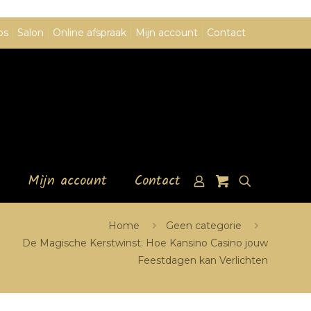
ps
Salon
Online afspraak
Mijn account
Contact
Mijn account
Contact
Home
Geen categorie
De Magische Kerstwinst: Hoe Kansino Casino jouw
Feestdagen kan Verlichten