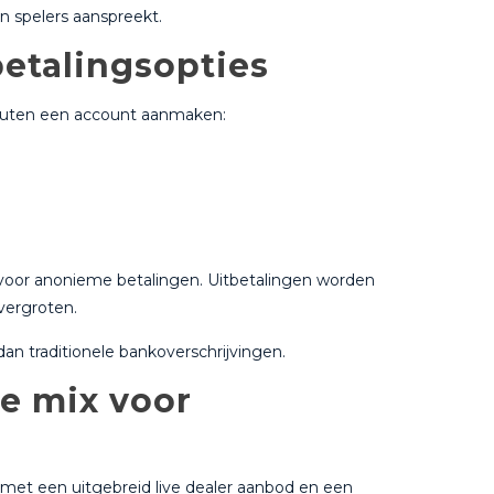
n spelers aanspreekt.
betalingsopties
 minuten een account aanmaken:
d voor anonieme betalingen. Uitbetalingen worden
vergroten.
dan traditionele bankoverschrijvingen.
e mix voor
dit met een uitgebreid live dealer aanbod en een