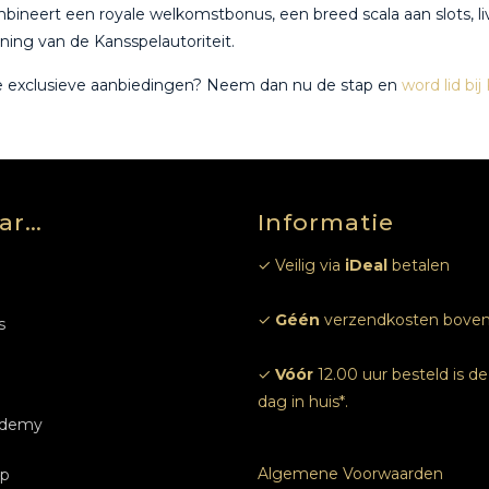
ombineert een royale welkomstbonus, een breed scala aan slots, 
ing van de Kansspelautoriteit.
 de exclusieve aanbiedingen? Neem dan nu de stap en
word lid bi
ar…
Informatie
✓ Veilig via
iDeal
betalen
m
✓
Géén
verzendkosten boven
s
✓
Vóór
12.00 uur besteld is d
dag in huis*.
ademy
ndelingen
Algemene Voorwaarden
p
 ons
idingen Nagels
gels