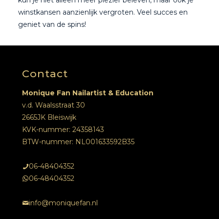
kun je niet alleen meer plezier beleven, maar ook je
winstkansen aanzienlijk vergroten. Veel succes en
geniet van de spins!
Contact
Monique Fan Nailartist & Education
v.d. Waalsstraat 30
2665JK Bleiswijk
KVK-nummer: 24358143
BTW-nummer: NL001633592B35
06-48404352
06-48404352
info@moniquefan.nl