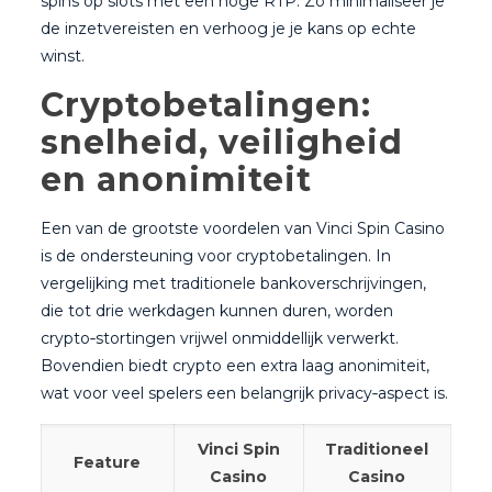
spins op slots met een hoge RTP. Zo minimaliseer je
de inzetvereisten en verhoog je je kans op echte
winst.
Cryptobetalingen:
snelheid, veiligheid
en anonimiteit
Een van de grootste voordelen van Vinci Spin Casino
is de ondersteuning voor cryptobetalingen. In
vergelijking met traditionele bankoverschrijvingen,
die tot drie werkdagen kunnen duren, worden
crypto‑stortingen vrijwel onmiddellijk verwerkt.
Bovendien biedt crypto een extra laag anonimiteit,
wat voor veel spelers een belangrijk privacy‑aspect is.
Vinci Spin
Traditioneel
Feature
Casino
Casino