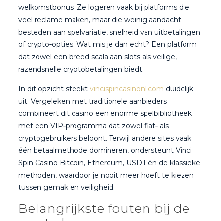
welkomstbonus. Ze logeren vaak bij platforms die
veel reclame maken, maar die weinig aandacht
besteden aan spelvariatie, snelheid van uitbetalingen
of crypto‑opties. Wat mis je dan echt? Een platform
dat zowel een breed scala aan slots als veilige,
razendsnelle cryptobetalingen biedt.
In dit opzicht steekt
vincispincasinonl.com
duidelijk
uit. Vergeleken met traditionele aanbieders
combineert dit casino een enorme spelbibliotheek
met een VIP‑programma dat zowel fiat‑ als
cryptogebruikers beloont. Terwijl andere sites vaak
één betaalmethode domineren, ondersteunt Vinci
Spin Casino Bitcoin, Ethereum, USDT én de klassieke
methoden, waardoor je nooit meer hoeft te kiezen
tussen gemak en veiligheid.
Belangrijkste fouten bij de