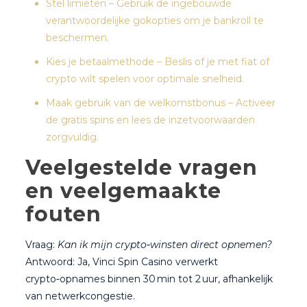
Stel limieten – Gebruik de ingebouwde
verantwoordelijke gokopties om je bankroll te
beschermen.
Kies je betaalmethode – Beslis of je met fiat of
crypto wilt spelen voor optimale snelheid.
Maak gebruik van de welkomstbonus – Activeer
de gratis spins en lees de inzetvoorwaarden
zorgvuldig.
Veelgestelde vragen
en veelgemaakte
fouten
Vraag:
Kan ik mijn crypto‑winsten direct opnemen?
Antwoord: Ja, Vinci Spin Casino verwerkt
crypto‑opnames binnen 30 min tot 2 uur, afhankelijk
van netwerkcongestie.