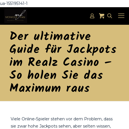
ua-155195141-1
Der ultimative
Guide für Jackpots
im Realz Casino –
So holen Sie das
Maximum raus
Viele Online‑Spieler stehen vor dem Problem, dass
sie zwar hohe Jackpots sehen, aber selten wissen,