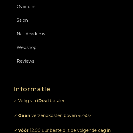
Over ons
Salon
Nail Academy
Behandelingen
Webshop
Over ons
Opleidingen Nagels
Nagels
Reviews
Tarieven
Inschrijven
Opleidingen Nagels
Online afspraak
Informatie
Foto’s
✓ Veilig via
iDeal
betalen
✓
Géén
verzendkosten boven €250,-
✓
Vóór
12.00 uur besteld is de volgende dag in