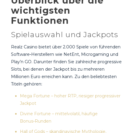
Überblick über die
wichtigsten
Funktionen
Spielauswahl und Jackpots
Realz Casino bietet über 2.000 Spiele von führenden
Software‑Herstellern wie NetEnt, Microgaming und
Play’n GO. Darunter finden Sie zahlreiche progressive
Slots, bei denen der Jackpot bis zu mehreren
Millionen Euro erreichen kann. Zu den beliebtesten
Titeln gehören:
Mega Fortune – hoher RTP, riesiger progressiver
Jackpot
Divine Fortune – mittelvolatil, häufige
Bonus‑Runden
Hall of Gods – skandinavische Mythologie,