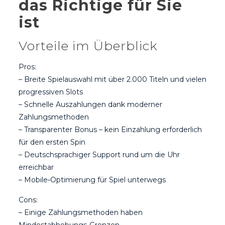
das Richtige für Sie
ist
Vorteile im Überblick
Pros:
– Breite Spielauswahl mit über 2.000 Titeln und vielen
progressiven Slots
– Schnelle Auszahlungen dank moderner
Zahlungsmethoden
– Transparenter Bonus – kein Einzahlung erforderlich
für den ersten Spin
– Deutschsprachiger Support rund um die Uhr
erreichbar
– Mobile‑Optimierung für Spiel unterwegs
Cons:
– Einige Zahlungsmethoden haben