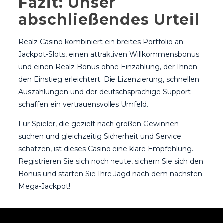
Fazit: Unser
abschließendes Urteil
Realz Casino kombiniert ein breites Portfolio an
Jackpot‑Slots, einen attraktiven Willkommensbonus
und einen Realz Bonus ohne Einzahlung, der Ihnen
den Einstieg erleichtert. Die Lizenzierung, schnellen
Auszahlungen und der deutschsprachige Support
schaffen ein vertrauensvolles Umfeld.
Für Spieler, die gezielt nach großen Gewinnen
suchen und gleichzeitig Sicherheit und Service
schätzen, ist dieses Casino eine klare Empfehlung.
Registrieren Sie sich noch heute, sichern Sie sich den
Bonus und starten Sie Ihre Jagd nach dem nächsten
Mega‑Jackpot!