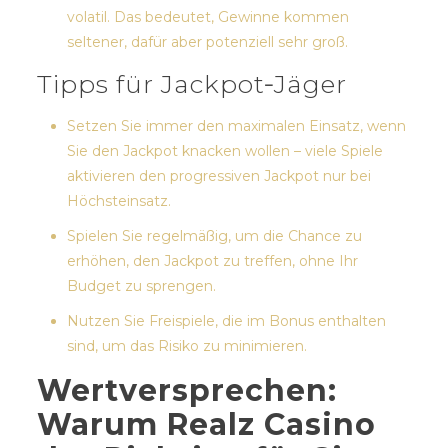
volatil. Das bedeutet, Gewinne kommen
seltener, dafür aber potenziell sehr groß.
Tipps für Jackpot‑Jäger
Setzen Sie immer den maximalen Einsatz, wenn
Sie den Jackpot knacken wollen – viele Spiele
aktivieren den progressiven Jackpot nur bei
Höchsteinsatz.
Spielen Sie regelmäßig, um die Chance zu
erhöhen, den Jackpot zu treffen, ohne Ihr
Budget zu sprengen.
Nutzen Sie Freispiele, die im Bonus enthalten
sind, um das Risiko zu minimieren.
Wertversprechen:
Warum Realz Casino