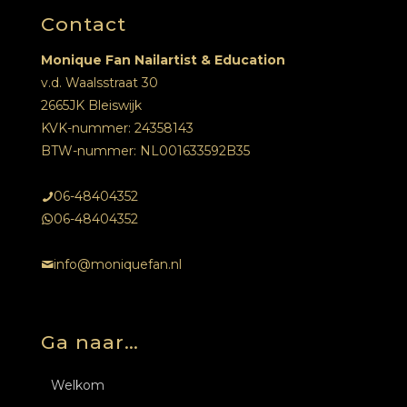
Contact
Monique Fan Nailartist & Education
v.d. Waalsstraat 30
2665JK Bleiswijk
KVK-nummer: 24358143
BTW-nummer: NL001633592B35
06-48404352
06-48404352
info@moniquefan.nl
Ga naar…
Welkom