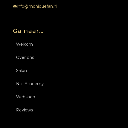
info@moniquefan.nl
Ga naar…
Welkom
Over ons
Salon
Nail Academy
Behandelingen
Webshop
Over ons
Opleidingen Nagels
Nagels
Reviews
Tarieven
Inschrijven
Opleidingen Nagels
Online afspraak