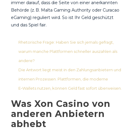
immer darauf, dass die Seite von einer anerkannten
Behörde (z. B. Malta Gaming Authority oder Curacao
eGaming) reguliert wird. So ist Ihr Geld geschützt
und das Spiel fair.
Rhetorische Frage: Haben Sie sich jemals gefragt,
warum manche Plattformen schneller auszahlen als
andere?
Die Antwort liegt meist in den Zahlungsanbietern und
internen Prozessen. Plattformen, die moderne
E‑Wallets nutzen, können Geld fast sofort überweisen.
Was Xon Casino von
anderen Anbietern
abhebt