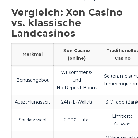
Vergleich: Xon Casino
vs. klassische
Landcasinos
Xon Casino
Traditionelle
Merkmal
(online)
Casino
Willkommens‑
Selten, meist n
Bonusangebot
und
Treueprogram
No‑Deposit‑Bonus
Auszahlungszeit
24 h (E‑Wallet)
3–7 Tage (Bank
Limitierte
Spielauswahl
2.000+ Titel
Auswahl