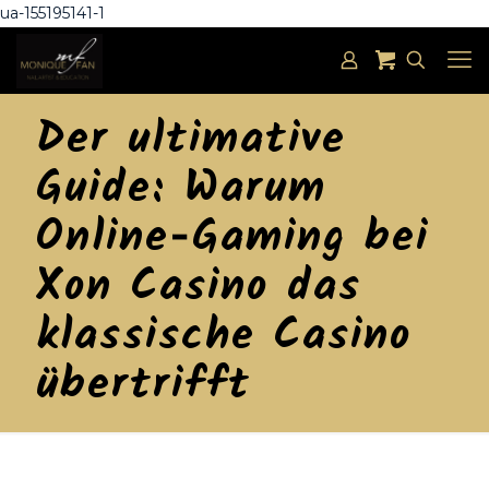
ua-155195141-1
Der ultimative
Guide: Warum
Online‑Gaming bei
Xon Casino das
klassische Casino
übertrifft