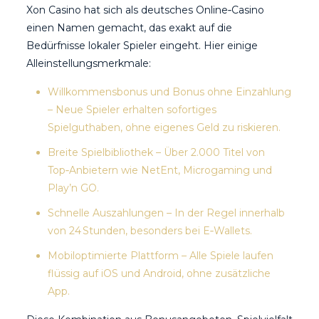
Xon Casino hat sich als deutsches Online‑Casino
einen Namen gemacht, das exakt auf die
Bedürfnisse lokaler Spieler eingeht. Hier einige
Alleinstellungsmerkmale:
Willkommensbonus und Bonus ohne Einzahlung
– Neue Spieler erhalten sofortiges
Spielguthaben, ohne eigenes Geld zu riskieren.
Breite Spielbibliothek – Über 2.000 Titel von
Top‑Anbietern wie NetEnt, Microgaming und
Play’n GO.
Schnelle Auszahlungen – In der Regel innerhalb
von 24 Stunden, besonders bei E‑Wallets.
Mobiloptimierte Plattform – Alle Spiele laufen
flüssig auf iOS und Android, ohne zusätzliche
App.