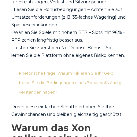
für Einzahlungen, Verlust und Sitzungsdauer.
• Lesen Sie die Bonusbedingungen – Achten Sie auf
Umsatzanforderungen (z. B. 35‑faches Wagering) und
Spielbeschränkungen.
• Wählen Sie Spiele mit hohem RTP – Slots mit 96 % +
RTP zahlen langfristig besser aus.
• Testen Sie zuerst den No‑Deposit‑Bonus – So
lernen Sie die Plattform ohne eigenes Risiko kennen.
Rhetorische Frage: Warum riskieren Sie Ihr Geld,
bevor Sie die Bedingungen eines Bonus vollständig
verstanden haben?
Durch diese einfachen Schritte erhöhen Sie Ihre
Gewinnchancen und bleiben gleichzeitig geschützt.
Warum das Xon