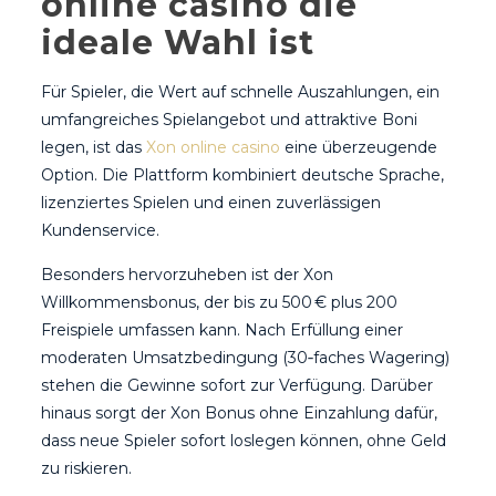
online casino die
ideale Wahl ist
Für Spieler, die Wert auf schnelle Auszahlungen, ein
umfangreiches Spielangebot und attraktive Boni
legen, ist das
Xon online casino
eine überzeugende
Option. Die Plattform kombiniert deutsche Sprache,
lizenziertes Spielen und einen zuverlässigen
Kundenservice.
Besonders hervorzuheben ist der Xon
Willkommensbonus, der bis zu 500 € plus 200
Freispiele umfassen kann. Nach Erfüllung einer
moderaten Umsatzbedingung (30‑faches Wagering)
stehen die Gewinne sofort zur Verfügung. Darüber
hinaus sorgt der Xon Bonus ohne Einzahlung dafür,
dass neue Spieler sofort loslegen können, ohne Geld
zu riskieren.