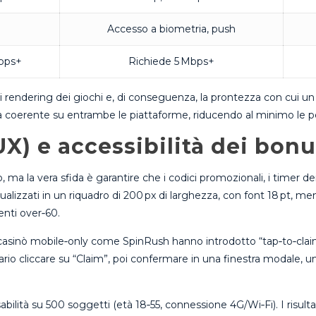
Accesso a biometria, push
Mbps+
Richiede 5 Mbps+
tà di rendering dei giochi e, di conseguenza, la prontezza con cui
a coerente su entrambe le piattaforme, riducendo al minimo le pe
X) e accessibilità dei bonu
 ma la vera sfida è garantire che i codici promozionali, i timer de
izzati in un riquadro di 200 px di larghezza, con font 18 pt, mentr
tenti over‑60.
asinò mobile‑only come SpinRush hanno introdotto “tap‑to‑claim” 
sario cliccare su “Claim”, poi confermare in una finestra modale,
lità su 500 soggetti (età 18‑55, connessione 4G/Wi‑Fi). I risulta