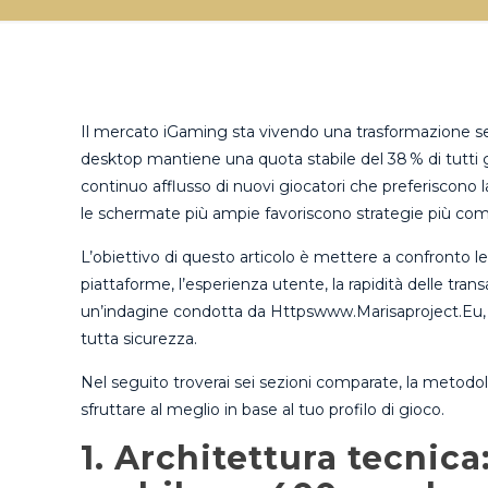
Il mercato iGaming sta vivendo una trasformazione senza
desktop mantiene una quota stabile del 38 % di tutti g
continuo afflusso di nuovi giocatori che preferiscono
le schermate più ampie favoriscono strategie più com
L’obiettivo di questo articolo è mettere a confronto le
piattaforme, l’esperienza utente, la rapidità delle transa
un’indagine condotta da Httpswww.Marisaproject.Eu, ch
tutta sicurezza.
Nel seguito troverai sei sezioni comparate, la metodo
sfruttare al meglio in base al tuo profilo di gioco.
1. Architettura tecnic