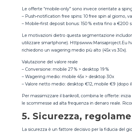
Le offerte “mobile‑only” sono invece orientate a sping
– Push‑notification free spins: 10 free spin al giorno, val
– Mobile‑first deposit bonus: 150 % extra fino a €200 s
Le motivazioni dietro questa segmentazione includono 
utilizzare smartphone). Httpswww.Marisaproject.Eu ha
richiedono un wagering medio più alto (45x vs 30x).
Valutazione del valore reale
– Conversione: mobile 27 % > desktop 19 %
– Wagering medio: mobile 45x > desktop 30x
– Valore netto medio: desktop €12, mobile €9 (dopo i
Per massimizzare il bankroll, combina le offerte: inizia 
le scommesse ad alta frequenza in denaro reale. Ricor
5. Sicurezza, regolame
La sicurezza è un fattore decisivo per la fiducia del 