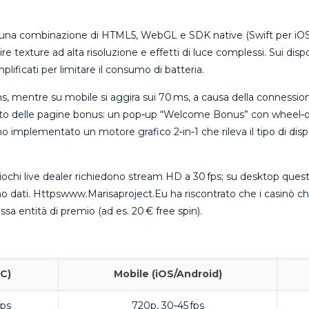
una combinazione di HTML5, WebGL e SDK native (Swift per iOS, K
texture ad alta risoluzione e effetti di luce complessi. Sui dispo
mplificati per limitare il consumo di batteria.
ms, mentre su mobile si aggira sui 70 ms, a causa della connessi
ento delle pagine bonus: un pop‑up “Welcome Bonus” con wheel‑of
o implementato un motore grafico 2‑in‑1 che rileva il tipo di dis
 giochi live dealer richiedono stream HD a 30 fps; su desktop que
o dati. Httpswww.Marisaproject.Eu ha riscontrato che i casinò c
sa entità di premio (ad es. 20 € free spin).
C)
Mobile (iOS/Android)
fps
720p, 30‑45 fps