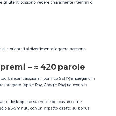
ove gli utenti possono vedere chiaramente i termini di
pidi e orientati al divertimento leggero trarranno
 premi – ≈ 420 parole
todi bancari tradizionali (bonifico SEPA) impiegano in
mento integrato (Apple Pay, Google Pay) riducono la
 sia su desktop che su mobile per casinò come
medio a 3‑5 minuti, con un impatto diretto sui bonus