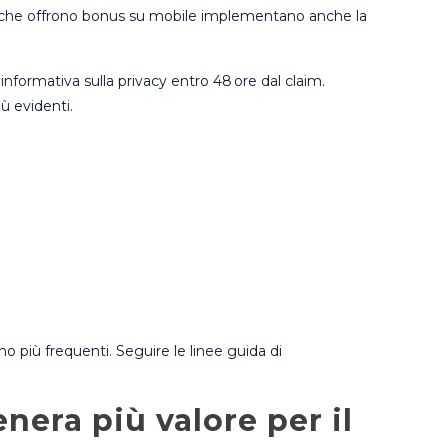
MS che offrono bonus su mobile implementano anche la
nformativa sulla privacy entro 48 ore dal claim.
ù evidenti.
o più frequenti. Seguire le linee guida di
enera più valore per il