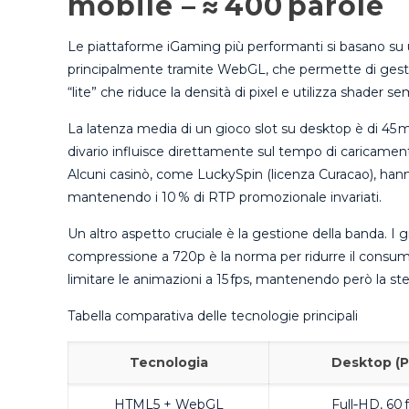
mobile – ≈ 400 parole
Le piattaforme iGaming più performanti si basano su 
principalmente tramite WebGL, che permette di gestire 
“lite” che riduce la densità di pixel e utilizza shader se
La latenza media di un gioco slot su desktop è di 45 
divario influisce direttamente sul tempo di caricam
Alcuni casinò, come LuckySpin (licenza Curacao), hann
mantenendo i 10 % di RTP promozionale invariati.
Un altro aspetto cruciale è la gestione della banda. I
compressione a 720p è la norma per ridurre il consum
limitare le animazioni a 15 fps, mantenendo però la stes
Tabella comparativa delle tecnologie principali
Tecnologia
Desktop (P
HTML5 + WebGL
Full‑HD, 60 