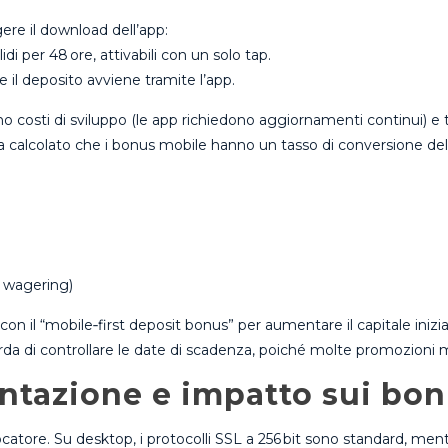
ere il download dell’app:
idi per 48 ore, attivabili con un solo tap.
e il deposito avviene tramite l’app.
costi di sviluppo (le app richiedono aggiornamenti continui) e 
 calcolato che i bonus mobile hanno un tasso di conversione del
l wagering)
con il “mobile‑first deposit bonus” per aumentare il capitale inizial
da di controllare le date di scadenza, poiché molte promozioni m
ntazione e impatto sui bonu
giocatore. Su desktop, i protocolli SSL a 256 bit sono standard, m