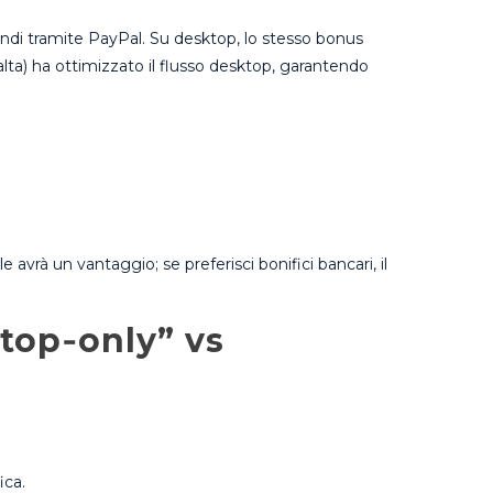
ondi tramite PayPal. Su desktop, lo stesso bonus
alta) ha ottimizzato il flusso desktop, garantendo
avrà un vantaggio; se preferisci bonifici bancari, il
ktop‑only” vs
ica.