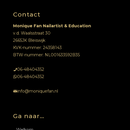
Contact
Monique Fan Nailartist & Education
v.d. Waalsstraat 30
2665JK Bleiswijk
KVK-nummer: 24358143
BTW-nummer: NL001633592B35
06-48404352
06-48404352
info@moniquefan.nl
Ga naar…
Welkom