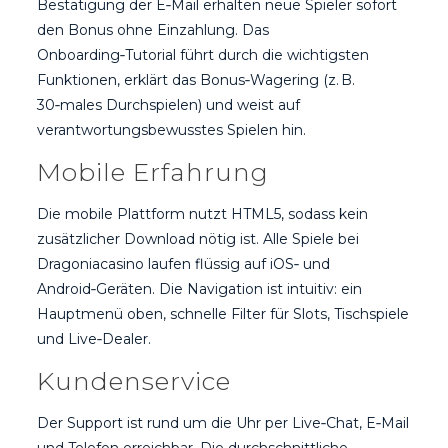
Bestätigung der E‑Mail erhalten neue Spieler sofort
den Bonus ohne Einzahlung. Das
Onboarding‑Tutorial führt durch die wichtigsten
Funktionen, erklärt das Bonus‑Wagering (z. B.
30‑males Durchspielen) und weist auf
verantwortungsbewusstes Spielen hin.
Mobile Erfahrung
Die mobile Plattform nutzt HTML5, sodass kein
zusätzlicher Download nötig ist. Alle Spiele bei
Dragoniacasino laufen flüssig auf iOS‑ und
Android‑Geräten. Die Navigation ist intuitiv: ein
Hauptmenü oben, schnelle Filter für Slots, Tischspiele
und Live‑Dealer.
Kundenservice
Der Support ist rund um die Uhr per Live‑Chat, E‑Mail