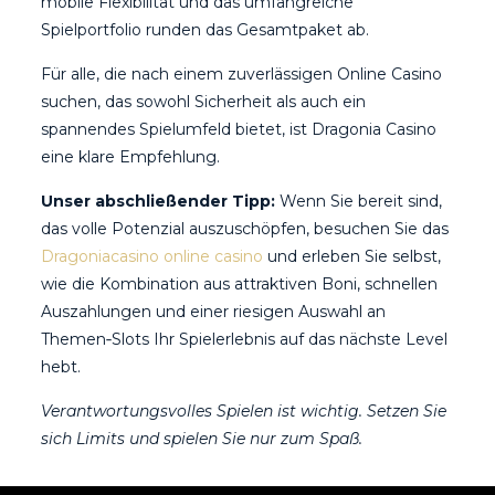
mobile Flexibilität und das umfangreiche
Spielportfolio runden das Gesamtpaket ab.
Für alle, die nach einem zuverlässigen Online Casino
suchen, das sowohl Sicherheit als auch ein
spannendes Spielumfeld bietet, ist Dragonia Casino
eine klare Empfehlung.
Unser abschließender Tipp:
Wenn Sie bereit sind,
das volle Potenzial auszuschöpfen, besuchen Sie das
Dragoniacasino online casino
und erleben Sie selbst,
wie die Kombination aus attraktiven Boni, schnellen
Auszahlungen und einer riesigen Auswahl an
Themen‑Slots Ihr Spielerlebnis auf das nächste Level
hebt.
Verantwortungsvolles Spielen ist wichtig. Setzen Sie
sich Limits und spielen Sie nur zum Spaß.