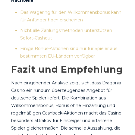
Nachteile
Das Wagering für den Willkommensbonus kann
für Anfänger hoch erscheinen
Nicht alle Zahlungsmethoden unterstützen
Sofort‑Cashout
Einige Bonus‑Aktionen sind nur für Spieler aus
bestimmten EU‑Ländern verfügbar
Fazit und Empfehlung
Nach eingehender Analyse zeigt sich, dass Dragonia
Casino ein rundum überzeugendes Angebot für
deutsche Spieler liefert. Die Kombination aus
Willkommensbonus, Bonus ohne Einzahlung und
regelmäßigen Cashback‑Aktionen macht das Casino
besonders attraktiv für Einsteiger und erfahrene
Spieler gleichermaßen. Die schnelle Auszahlung, die