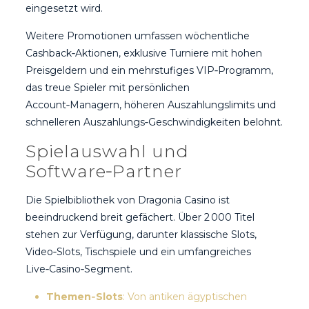
eingesetzt wird.
Weitere Promotionen umfassen wöchentliche
Cashback‑Aktionen, exklusive Turniere mit hohen
Preisgeldern und ein mehrstufiges VIP‑Programm,
das treue Spieler mit persönlichen
Account‑Managern, höheren Auszahlungslimits und
schnelleren Auszahlungs‑Geschwindigkeiten belohnt.
Spielauswahl und
Software‑Partner
Die Spielbibliothek von Dragonia Casino ist
beeindruckend breit gefächert. Über 2 000 Titel
stehen zur Verfügung, darunter klassische Slots,
Video‑Slots, Tischspiele und ein umfangreiches
Live‑Casino‑Segment.
Themen‑Slots
: Von antiken ägyptischen