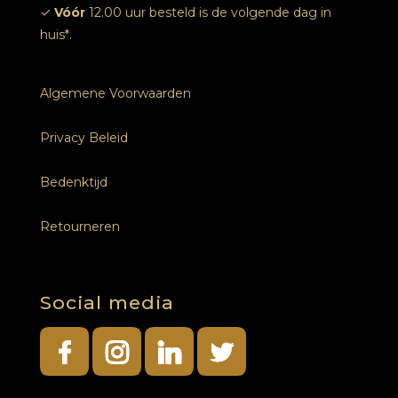
✓
Vóór
12.00 uur besteld is de volgende dag in
huis*.
Algemene Voorwaarden
Privacy Beleid
Bedenktijd
Retourneren
Social media