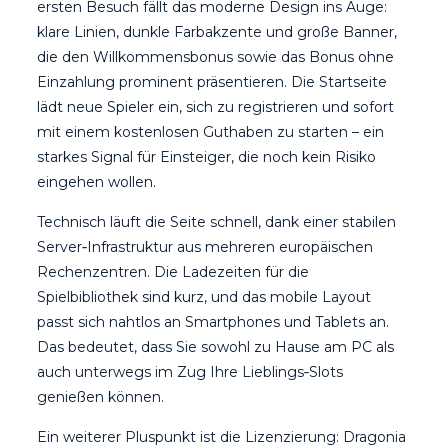
ersten Besuch fällt das moderne Design ins Auge:
klare Linien, dunkle Farbakzente und große Banner,
die den Willkommensbonus sowie das Bonus ohne
Einzahlung prominent präsentieren. Die Startseite
lädt neue Spieler ein, sich zu registrieren und sofort
mit einem kostenlosen Guthaben zu starten – ein
starkes Signal für Einsteiger, die noch kein Risiko
eingehen wollen.
Technisch läuft die Seite schnell, dank einer stabilen
Server‑Infrastruktur aus mehreren europäischen
Rechenzentren. Die Ladezeiten für die
Spielbibliothek sind kurz, und das mobile Layout
passt sich nahtlos an Smartphones und Tablets an.
Das bedeutet, dass Sie sowohl zu Hause am PC als
auch unterwegs im Zug Ihre Lieblings‑Slots
genießen können.
Ein weiterer Pluspunkt ist die Lizenzierung: Dragonia