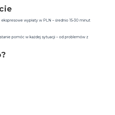
cie
ąc ekspresowe wypłaty w PLN – średnio 15‑30 minut
 stanie pomóc w każdej sytuacji – od problemów z
o?