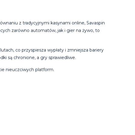
orównaniu z tradycyjnymi kasynami online, Savaspin
cych zarówno automatów, jak i gier na żywo, to
lutach, co przyspiesza wypłaty i zmniejsza bariery
ki są chronione, a gry sprawiedliwe.
cie nieuczciwych platform.