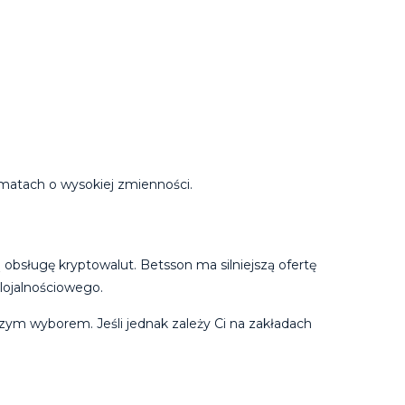
omatach o wysokiej zmienności.
 obsługę kryptowalut. Betsson ma silniejszą ofertę
lojalnościowego.
szym wyborem. Jeśli jednak zależy Ci na zakładach