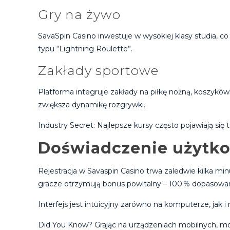
Gry na żywo
SavaSpin Casino inwestuje w wysokiej klasy studia, co
typu “Lightning Roulette”.
Zakłady sportowe
Platforma integruje zakłady na piłkę nożną, koszyków
zwiększa dynamikę rozgrywki.
Industry Secret: Najlepsze kursy często pojawiają si
Doświadczenie użytkow
Rejestracja w Savaspin Casino trwa zaledwie kilka m
gracze otrzymują bonus powitalny – 100 % dopasowan
Interfejs jest intuicyjny zarówno na komputerze, jak i
Did You Know? Grając na urządzeniach mobilnych, mo