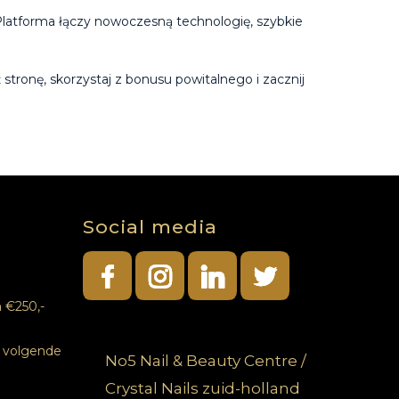
Platforma łączy nowoczesną technologię, szybkie
stronę, skorzystaj z bonusu powitalnego i zacznij
Social media
 €250,-
e volgende
No5 Nail & Beauty Centre /
Crystal Nails zuid-holland