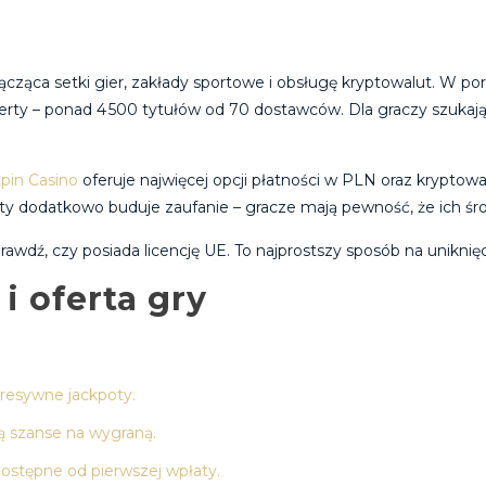
łącząca setki gier, zakłady sportowe i obsługę kryptowalut. W p
rty – ponad 4 500 tytułów od 70 dostawców. Dla graczy szukają
pin Casino
oferuje najwięcej opcji płatności w PLN oraz kryptowa
y dodatkowo buduje zaufanie – gracze mają pewność, że ich środ
rawdź, czy posiada licencję UE. To najprostszy sposób na uniknię
i oferta gry
gresywne jackpoty.
ą szanse na wygraną.
stępne od pierwszej wpłaty.