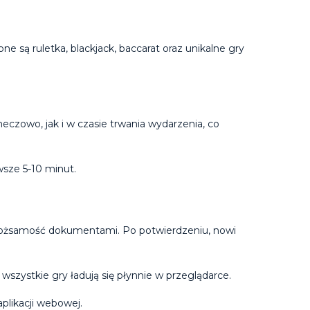
e są ruletka, blackjack, baccarat oraz unikalne gry
eczowo, jak i w czasie trwania wydarzenia, co
wsze 5‑10 minut.
ć tożsamość dokumentami. Po potwierdzeniu, nowi
 wszystkie gry ładują się płynnie w przeglądarce.
plikacji webowej.