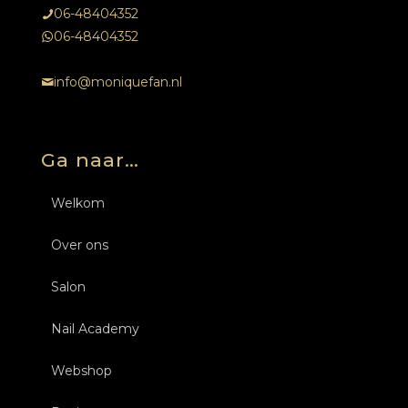
06-48404352
06-48404352
info@moniquefan.nl
Ga naar…
Welkom
Over ons
Salon
Nail Academy
Behandelingen
Webshop
Over ons
Opleidingen Nagels
Nagels