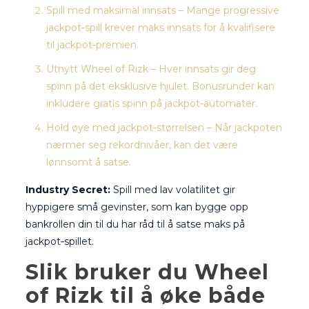
Spill med maksimal innsats – Mange progressive
jackpot‑spill krever maks innsats for å kvalifisere
til jackpot‑premien.
Utnytt Wheel of Rizk – Hver innsats gir deg
spinn på det eksklusive hjulet. Bonusrunder kan
inkludere gratis spinn på jackpot‑automater.
Hold øye med jackpot‑størrelsen – Når jackpoten
nærmer seg rekordnivåer, kan det være
lønnsomt å satse.
Industry Secret:
Spill med lav volatilitet gir
hyppigere små gevinster, som kan bygge opp
bankrollen din til du har råd til å satse maks på
jackpot‑spillet.
Slik bruker du Wheel
of Rizk til å øke både