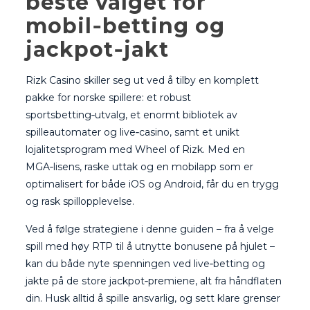
beste valget for
mobil‑betting og
jackpot‑jakt
Rizk Casino skiller seg ut ved å tilby en komplett
pakke for norske spillere: et robust
sportsbetting‑utvalg, et enormt bibliotek av
spilleautomater og live‑casino, samt et unikt
lojalitetsprogram med Wheel of Rizk. Med en
MGA‑lisens, raske uttak og en mobilapp som er
optimalisert for både iOS og Android, får du en trygg
og rask spillopplevelse.
Ved å følge strategiene i denne guiden – fra å velge
spill med høy RTP til å utnytte bonusene på hjulet –
kan du både nyte spenningen ved live‑betting og
jakte på de store jackpot‑premiene, alt fra håndflaten
din. Husk alltid å spille ansvarlig, og sett klare grenser