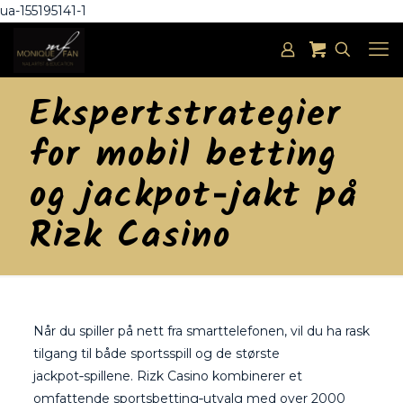
ua-155195141-1
Ekspertstrategier
for mobil betting
og jackpot‑jakt på
Rizk Casino
Når du spiller på nett fra smarttelefonen, vil du ha rask
tilgang til både sportsspill og de største
jackpot‑spillene. Rizk Casino kombinerer et
omfattende sportsbetting‑utvalg med over 2000