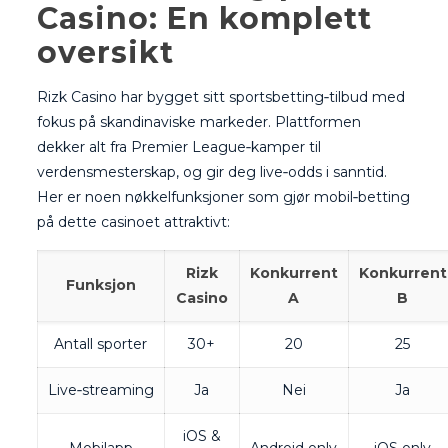
Casino: En komplett
oversikt
Rizk Casino har bygget sitt sportsbetting‑tilbud med
fokus på skandinaviske markeder. Plattformen
dekker alt fra Premier League‑kamper til
verdensmesterskap, og gir deg live‑odds i sanntid.
Her er noen nøkkelfunksjoner som gjør mobil‑betting
på dette casinoet attraktivt:
Rizk
Konkurrent
Konkurrent
Funksjon
Casino
A
B
Antall sporter
30+
20
25
Live‑streaming
Ja
Nei
Ja
iOS &