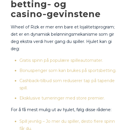
betting‑ og
casino‑gevinstene
Wheel of Rizk er mer enn bare et lojalitetsprogram;
det er en dynamisk belønningsmekanisme som gir
deg ekstra verdi hver gang du spiller. Hjulet kan gi
deg:
Gratis spinn på populære spilleautomater.
Bonuspenger som kan brukes på sportsbetting.
Cashback‑tilbud som reduserer tap på tapende
spill.
Eksklusive turneringer med store premier.
For å få mest mulig ut av hjulet, følg disse rådene:
Spill jevnlig – Jo mer du spiller, desto flere spinn
får du.