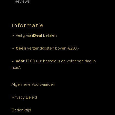
Reviews
Tarieven
Inschrijven
Opleidingen Nagels
Online afspraak
Informatie
Foto’s
✓ Veilig via
iDeal
betalen
✓
Géén
verzendkosten boven €250,-
✓
Vóór
12.00 uur besteld is de volgende dag in
huis*.
Algemene Voorwaarden
Privacy Beleid
Bedenktijd