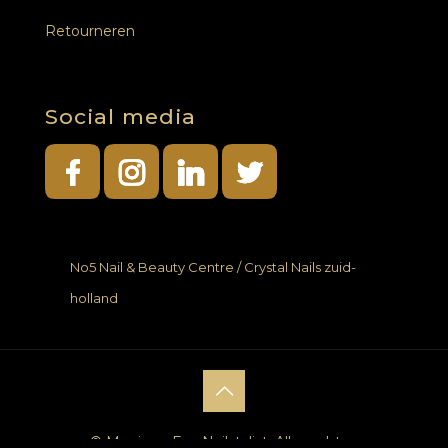
Retourneren
Social media
No5 Nail & Beauty Centre / Crystal Nails zuid-
holland
© Monique Fan Nailstylist. Alle rechten