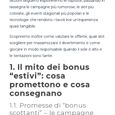
sezioni seguenti esploreremo le risposte, passando in
rassegna le campagne più rumorose, le slot più
colorate, gli eventi stagionali più popolari e le
tecnologie che rendono i tavoli live un’esperienza
quasi tangibile.
Scopriremo inoltre come valutare le offerte, quali slot
scegliere per massimizzare il divertimento e come
giocare in modo responsabile quando il sole è alto e
le tentazioni sono tante.
1. Il mito dei bonus
“estivi”: cosa
promettono e cosa
consegnano
1.1. Promesse di “bonus
scottanti” – le campagne