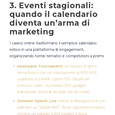
3. Eventi stagionali:
quando il calendario
diventa un’arma di
marketing
I casinò online trasformano il semplice calendario
estivo in una piattaforma di engagement,
organizzando tornei tematici e competizioni a premi.
Heatwave Tournament
: un torneo di slot a
tema fuoco con un montepremi di €20 000,
suddiviso in 5 livelli. I primi 100 classificati
ricevono cash, i successivi 200 gadget
brandizzati (occhiali da sole, teli da mare).
Summer Splash Live
: tornei di Blackjack live con
side‑bet su “Splash Bet”, dove i giocatori possono
vincere un viaggio tutto pagato a Ibiza.