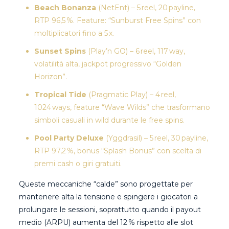
Beach Bonanza
(NetEnt) – 5 reel, 20 payline,
RTP 96,5 %. Feature: “Sunburst Free Spins” con
moltiplicatori fino a 5 x.
Sunset Spins
(Play’n GO) – 6 reel, 117 way,
volatilità alta, jackpot progressivo “Golden
Horizon”.
Tropical Tide
(Pragmatic Play) – 4 reel,
1024 ways, feature “Wave Wilds” che trasformano
simboli casuali in wild durante le free spins.
Pool Party Deluxe
(Yggdrasil) – 5 reel, 30 payline,
RTP 97,2 %, bonus “Splash Bonus” con scelta di
premi cash o giri gratuiti.
Queste meccaniche “calde” sono progettate per
mantenere alta la tensione e spingere i giocatori a
prolungare le sessioni, soprattutto quando il payout
medio (ARPU) aumenta del 12 % rispetto alle slot