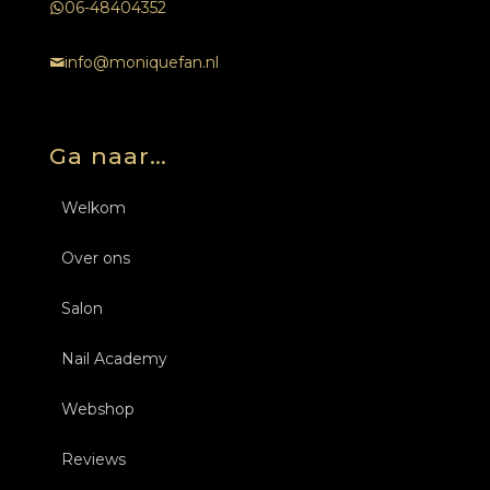
06-48404352
info@moniquefan.nl
Ga naar…
Welkom
Over ons
Salon
Nail Academy
Behandelingen
Webshop
Over ons
Opleidingen Nagels
Nagels
Reviews
Tarieven
Inschrijven
Opleidingen Nagels