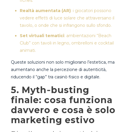
fiches.
Realtà aumentata (AR)
: i giocatori possono
vedere effetti di luce solare che attraversano il
tavolo, o onde che si infrangono sullo sfondo.
Set virtuali tematici
: ambientazioni “Beach
Club” con tavoli in legno, ombrelloni e cocktail
animati.
Queste soluzioni non solo migliorano l’estetica, ma
aumentano anche la percezione di autenticità,
riducendo il “gap” tra casinò fisico e digitale.
5. Myth‑busting
finale: cosa funziona
davvero e cosa è solo
marketing estivo