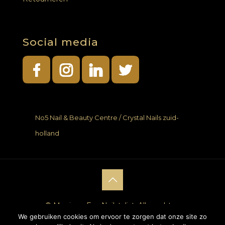
Social media
No5 Nail & Beauty Centre / Crystal Nails zuid-
holland
© Monique Fan Nailstylist. Alle rechten
We gebruiken cookies om ervoor te zorgen dat onze site zo
voorbehouden. |
Website laten maken
door