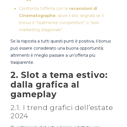
Confronta l’offerta con le
recensioni di
Cinematographe
, dove il sito segnala se il
bonus è “realmente competitivo” o “solo
marketing stagionale”.
Se la risposta a tutti questi punti è positiva, il bonus
può essere considerato una buona opportunità;
altrimenti è meglio passare a un’offerta più
trasparente.
2. Slot a tema estivo:
dalla grafica al
gameplay
2.1. I trend grafici dell’estate
2024