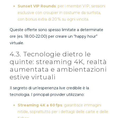
Sunset VIP Rounds
: per i membri VIP, sessioni
esclusive con croupier in costume da surfista,
con bonus extra di 20 % su ogni vincita.
Queste offerte sono spesso limitate a determinate
ore (es. 18:00‑22:00) per creare un “happy hour”
virtuale.
4.3. Tecnologie dietro le
quinte: streaming 4K, realtà
aumentata e ambientazioni
estive virtuali
Il segreto di un’esperienza live credibile è la
tecnologia. I principali provider utilizzano:
Streaming 4K a 60 fps
: garantisce immagini
nitide, soprattutto per i dettagli delle carte e delle