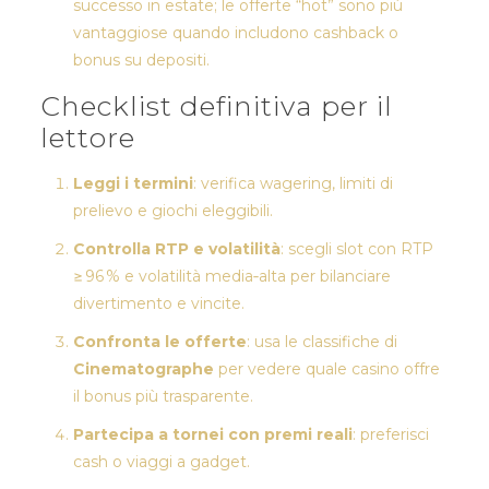
successo in estate; le offerte “hot” sono più
vantaggiose quando includono cashback o
bonus su depositi.
Checklist definitiva per il
lettore
Leggi i termini
: verifica wagering, limiti di
prelievo e giochi eleggibili.
Controlla RTP e volatilità
: scegli slot con RTP
≥ 96 % e volatilità media‑alta per bilanciare
divertimento e vincite.
Confronta le offerte
: usa le classifiche di
Cinematographe
per vedere quale casino offre
il bonus più trasparente.
Partecipa a tornei con premi reali
: preferisci
cash o viaggi a gadget.