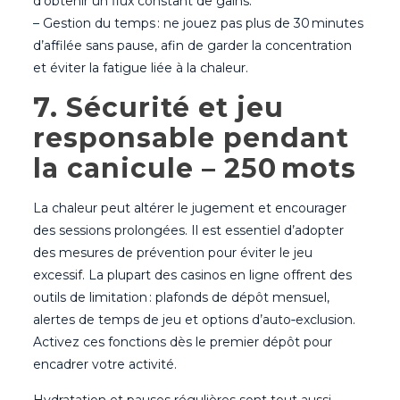
d’obtenir un flux constant de gains.
– Gestion du temps : ne jouez pas plus de 30 minutes
d’affilée sans pause, afin de garder la concentration
et éviter la fatigue liée à la chaleur.
7. Sécurité et jeu
responsable pendant
la canicule – 250 mots
La chaleur peut altérer le jugement et encourager
des sessions prolongées. Il est essentiel d’adopter
des mesures de prévention pour éviter le jeu
excessif. La plupart des casinos en ligne offrent des
outils de limitation : plafonds de dépôt mensuel,
alertes de temps de jeu et options d’auto‑exclusion.
Activez ces fonctions dès le premier dépôt pour
encadrer votre activité.