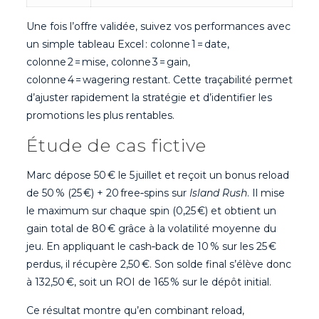
Une fois l’offre validée, suivez vos performances avec
un simple tableau Excel : colonne 1 = date,
colonne 2 = mise, colonne 3 = gain,
colonne 4 = wagering restant. Cette traçabilité permet
d’ajuster rapidement la stratégie et d’identifier les
promotions les plus rentables.
Étude de cas fictive
Marc dépose 50 € le 5 juillet et reçoit un bonus reload
de 50 % (25 €) + 20 free‑spins sur
Island Rush
. Il mise
le maximum sur chaque spin (0,25 €) et obtient un
gain total de 80 € grâce à la volatilité moyenne du
jeu. En appliquant le cash‑back de 10 % sur les 25 €
perdus, il récupère 2,50 €. Son solde final s’élève donc
à 132,50 €, soit un ROI de 165 % sur le dépôt initial.
Ce résultat montre qu’en combinant reload,