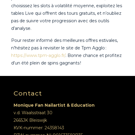
choisissez les slots à volatilité moyenne, exploitez les
tables Live qui offrent des tours gratuits, et n’oubliez
pas de suivre votre progression avec des outils
d’analyse.
Pour rester informé des meilleures offres estivales,
n’hésitez pas à revisiter le site de Tpm Agglo :
https://www.tpm-agglo.fr/
. Bonne chance et profitez
d’un été plein de spins gagnants !
Contact
Monique Fan Nailartist & Education
v.d. Waalsstraat 30
2665JK Bleiswijk
KVK-nummer: 24358143