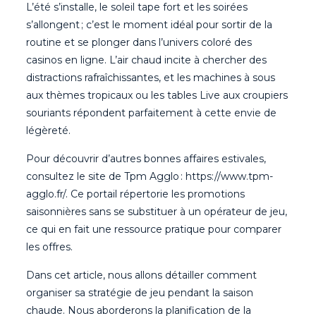
L’été s’installe, le soleil tape fort et les soirées
s’allongent ; c’est le moment idéal pour sortir de la
routine et se plonger dans l’univers coloré des
casinos en ligne. L’air chaud incite à chercher des
distractions rafraîchissantes, et les machines à sous
aux thèmes tropicaux ou les tables Live aux croupiers
souriants répondent parfaitement à cette envie de
légèreté.
Pour découvrir d’autres bonnes affaires estivales,
consultez le site de Tpm Agglo : https://www.tpm-
agglo.fr/. Ce portail répertorie les promotions
saisonnières sans se substituer à un opérateur de jeu,
ce qui en fait une ressource pratique pour comparer
les offres.
Dans cet article, nous allons détailler comment
organiser sa stratégie de jeu pendant la saison
chaude. Nous aborderons la planification de la