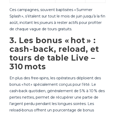
Ces campagnes, souvent baptisées « Summer
Splash », s’étalent sur tout le mois de juin jusqu’à la fin
août, incitant les joueurs à rester actifs pour profiter
de chaque vague de tours gratuits.
3. Les bonus « hot » :
cash‑back, reload, et
tours de table Live –
310 mots
En plus des free‑spins, les opérateurs déploient des
bonus « hot » spécialement conçus pour l’été. Le
cash‑back quotidien, généralement de 5 % à 10 % des
pertes nettes, permet de récupérer une partie de
l’argent perdu pendant les longues soirées. Les
reload‑bonus offrent un pourcentage de bonus