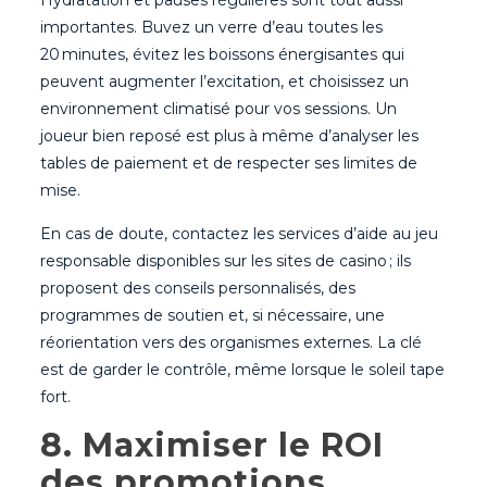
Hydratation et pauses régulières sont tout aussi
importantes. Buvez un verre d’eau toutes les
20 minutes, évitez les boissons énergisantes qui
peuvent augmenter l’excitation, et choisissez un
environnement climatisé pour vos sessions. Un
joueur bien reposé est plus à même d’analyser les
tables de paiement et de respecter ses limites de
mise.
En cas de doute, contactez les services d’aide au jeu
responsable disponibles sur les sites de casino ; ils
proposent des conseils personnalisés, des
programmes de soutien et, si nécessaire, une
réorientation vers des organismes externes. La clé
est de garder le contrôle, même lorsque le soleil tape
fort.
8. Maximiser le ROI
des promotions