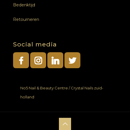
Bedenktijd
Retourneren
Social media
No5 Nail & Beauty Centre / Crystal Nails zuid-
holland