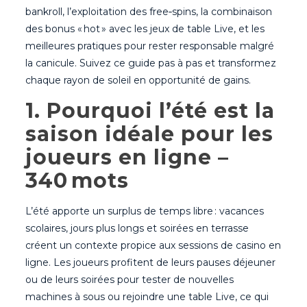
bankroll, l’exploitation des free‑spins, la combinaison
des bonus « hot » avec les jeux de table Live, et les
meilleures pratiques pour rester responsable malgré
la canicule. Suivez ce guide pas à pas et transformez
chaque rayon de soleil en opportunité de gains.
1. Pourquoi l’été est la
saison idéale pour les
joueurs en ligne –
340 mots
L’été apporte un surplus de temps libre : vacances
scolaires, jours plus longs et soirées en terrasse
créent un contexte propice aux sessions de casino en
ligne. Les joueurs profitent de leurs pauses déjeuner
ou de leurs soirées pour tester de nouvelles
machines à sous ou rejoindre une table Live, ce qui