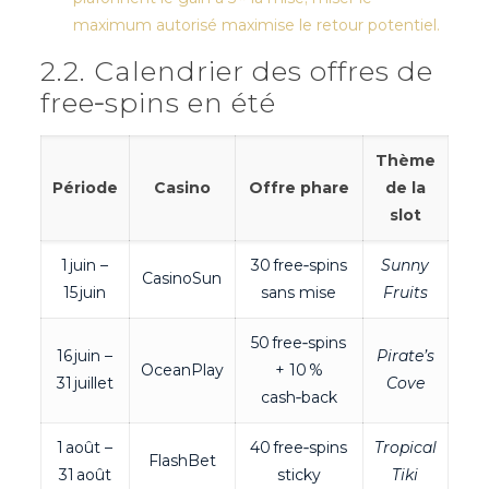
maximum autorisé maximise le retour potentiel.
2.2. Calendrier des offres de
free‑spins en été
Thème
Période
Casino
Offre phare
de la
slot
1 juin –
30 free‑spins
Sunny
CasinoSun
15 juin
sans mise
Fruits
50 free‑spins
16 juin –
Pirate’s
OceanPlay
+ 10 %
31 juillet
Cove
cash‑back
1 août –
40 free‑spins
Tropical
FlashBet
31 août
sticky
Tiki