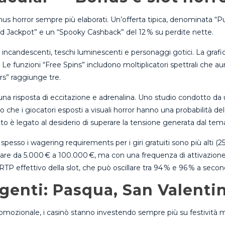
onus horror sempre più elaborati. Un’offerta tipica, denominata 
ted Jackpot” e un “Spooky Cashback” del 12 % su perdite nette.
incandescenti, teschi luminescenti e personaggi gotici. La grafica
 Le funzioni “Free Spins” includono moltiplicatori spettrali che 
rs” raggiunge tre.
 una risposta di eccitazione e adrenalina. Uno studio condotto da 
he i giocatori esposti a visuali horror hanno una probabilità del
o è legato al desiderio di superare la tensione generata dal tem
sso i wagering requirements per i giri gratuiti sono più alti (25×) 
iare da 5.000 € a 100.000 €, ma con una frequenza di attivazione i
l RTP effettivo della slot, che può oscillare tra 94 % e 96 % a seco
ergenti: Pasqua, San Valent
ozionale, i casinò stanno investendo sempre più su festività men