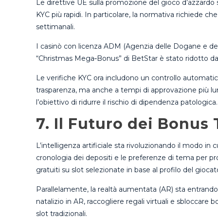
Le direttive UE sulla promozione del gioco d’azzardo s
KYC più rapidi. In particolare, la normativa richiede che
settimanali.
I casinò con licenza ADM (Agenzia delle Dogane e dei 
“Christmas Mega‑Bonus” di BetStar è stato ridotto da 2
Le verifiche KYC ora includono un controllo automati
trasparenza, ma anche a tempi di approvazione più lunghi
l’obiettivo di ridurre il rischio di dipendenza patologica.
7. Il Futuro dei Bonus
L’intelligenza artificiale sta rivoluzionando il modo in
cronologia dei depositi e le preferenze di tema per 
gratuiti su slot selezionate in base al profilo del giocat
Parallelamente, la realtà aumentata (AR) sta entrando
natalizio in AR, raccogliere regali virtuali e sblocca
slot tradizionali.