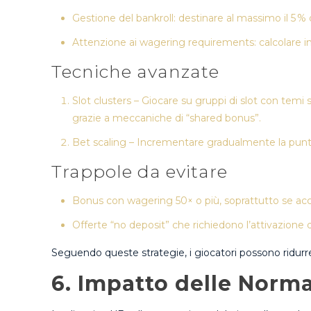
Gestione del bankroll: destinare al massimo il 5 % d
Attenzione ai wagering requirements: calcolare in 
Tecniche avanzate
Slot clusters – Giocare su gruppi di slot con temi 
grazie a meccaniche di “shared bonus”.
Bet scaling – Incrementare gradualmente la puntata
Trappole da evitare
Bonus con wagering 50× o più, soprattutto se acco
Offerte “no deposit” che richiedono l’attivazione
Seguendo queste strategie, i giocatori possono ridurre 
6. Impatto delle Norm