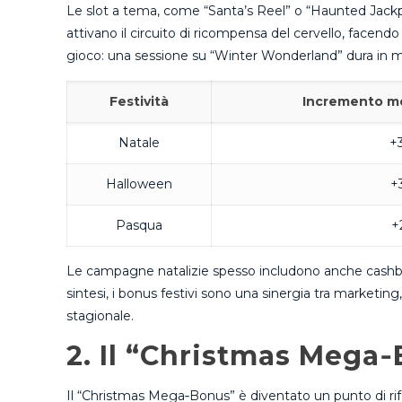
Le slot a tema, come “Santa’s Reel” o “Haunted Jackpot
attivano il circuito di ricompensa del cervello, facen
gioco: una sessione su “Winter Wonderland” dura in me
Festività
Incremento me
Natale
+
Halloween
+
Pasqua
+
Le campagne natalizie spesso includono anche cashback
sintesi, i bonus festivi sono una sinergia tra marketi
stagionale.
2. Il “Christmas Mega
Il “Christmas Mega‑Bonus” è diventato un punto di rif