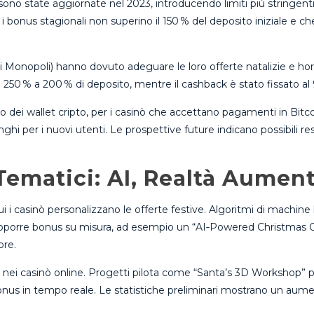
ono state aggiornate nel 2023, introducendo limiti più stringenti
 i bonus stagionali non superino il 150 % del deposito iniziale e ch
Monopoli) hanno dovuto adeguare le loro offerte natalizie e horro
50 % a 200 % di deposito, mentre il cashback è stato fissato al 9 
co dei wallet cripto, per i casinò che accettano pagamenti in B
 per i nuovi utenti. Le prospettive future indicano possibili restr
 Tematici: AI, Realtà Aumen
 cui i casinò personalizzano le offerte festive. Algoritmi di machi
proporre bonus su misura, ad esempio un “AI‑Powered Christmas O
ore.
 nei casinò online. Progetti pilota come “Santa’s 3D Workshop” pe
re bonus in tempo reale. Le statistiche preliminari mostrano un au