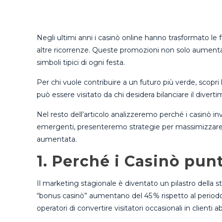
Negli ultimi anni i casinò online hanno trasformato le 
altre ricorrenze. Queste promozioni non solo aumentano
simboli tipici di ogni festa.
Per chi vuole contribuire a un futuro più verde, scopri l
può essere visitato da chi desidera bilanciare il divert
Nel resto dell’articolo analizzeremo perché i casinò in
emergenti, presenteremo strategie per massimizzare l
aumentata.
1. Perché i Casinò pun
Il marketing stagionale è diventato un pilastro della 
“bonus casinò” aumentano del 45 % rispetto al period
operatori di convertire visitatori occasionali in clienti