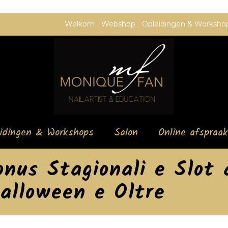
Welkom
Webshop
Opleidingen & Worksho
eidingen & Workshops
Salon
Online afspraak
nus Stagionali e Slot 
alloween e Oltre