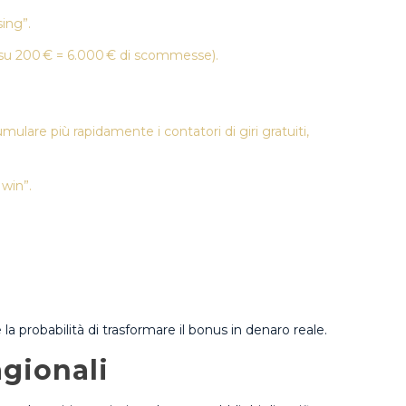
sing”.
0× su 200 € = 6.000 € di scommesse).
ulare più rapidamente i contatori di giri gratuiti,
 win”.
a probabilità di trasformare il bonus in denaro reale.
agionali