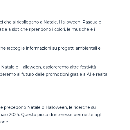
tici che si ricollegano a Natale, Halloween, Pasqua e
e a slot che riprendono i colori, le musiche e i
a che raccoglie informazioni su progetti ambientali e
r Natale e Halloween, esploreremo altre festività
eremo al futuro delle promozioni grazie a AI e realtà
 che precedono Natale o Halloween, le ricerche su
naio 2024. Questo picco di interesse permette agli
ione.