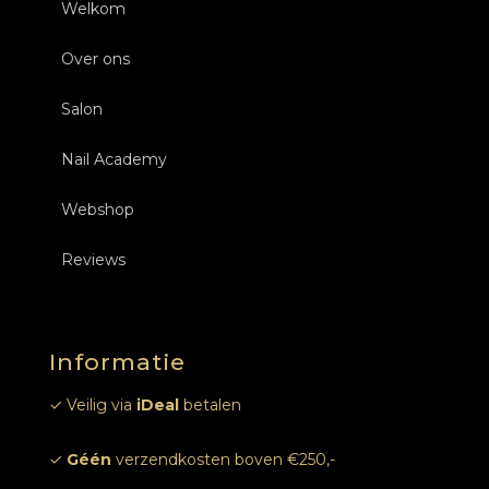
Welkom
Over ons
Salon
Nail Academy
Behandelingen
Webshop
Over ons
Opleidingen Nagels
Nagels
Reviews
Tarieven
Inschrijven
Opleidingen Nagels
Online afspraak
Informatie
Foto’s
✓ Veilig via
iDeal
betalen
✓
Géén
verzendkosten boven €250,-