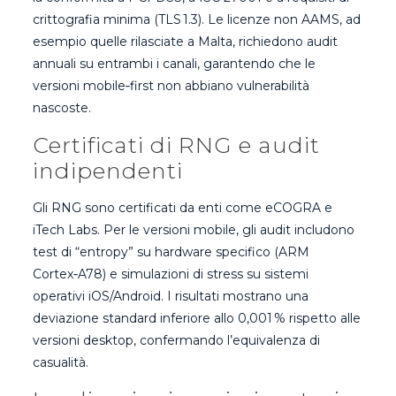
crittografia minima (TLS 1.3). Le licenze non AAMS, ad
esempio quelle rilasciate a Malta, richiedono audit
annuali su entrambi i canali, garantendo che le
versioni mobile‑first non abbiano vulnerabilità
nascoste.
Certificati di RNG e audit
indipendenti
Gli RNG sono certificati da enti come eCOGRA e
iTech Labs. Per le versioni mobile, gli audit includono
test di “entropy” su hardware specifico (ARM
Cortex‑A78) e simulazioni di stress su sistemi
operativi iOS/Android. I risultati mostrano una
deviazione standard inferiore allo 0,001 % rispetto alle
versioni desktop, confermando l’equivalenza di
casualità.