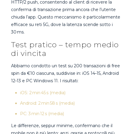
HTTP/2 push, consentendo al client di ricevere la
conferma di transazione prima ancora che l’utente
chiuda l’app. Questo meccanismo è particolarmente
efficace su reti 5G, dove la latenza scende sotto i
30 ms.
Test pratico – tempo medio
di vincita
Abbiamo condotto un test su 200 transazioni di free
spin da €10 ciascuna, suddivise in: iOS 14‑15, Android
12‑13 e PC Windows 11. I risultati:
iOS: 2 min 45 s (media)
Android: 2 min 58 s (media)
PC: 3 min 12 s (media)
Le differenze, seppur minime, confermano che il
mobile non è più lento; anzi, grazie a protocolli più