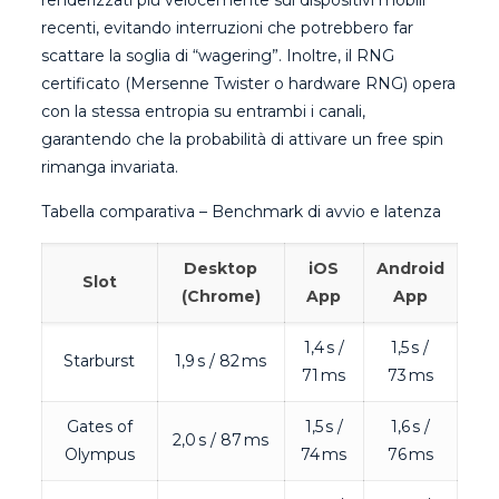
renderizzati più velocemente sui dispositivi mobili
recenti, evitando interruzioni che potrebbero far
scattare la soglia di “wagering”. Inoltre, il RNG
certificato (Mersenne Twister o hardware RNG) opera
con la stessa entropia su entrambi i canali,
garantendo che la probabilità di attivare un free spin
rimanga invariata.
Tabella comparativa – Benchmark di avvio e latenza
Desktop
iOS
Android
Slot
(Chrome)
App
App
1,4 s /
1,5 s /
Starburst
1,9 s / 82 ms
71 ms
73 ms
Gates of
1,5 s /
1,6 s /
2,0 s / 87 ms
Olympus
74 ms
76 ms