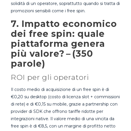
solidità di un operatore, soprattutto quando si tratta di
promozioni sensibili come i free spin.
7. Impatto economico
dei free spin: quale
piattaforma genera
più valore? – (350
parole)
ROI per gli operatori
Il costo medio di acquisizione di un free spin è di
€0,20 su desktop (costo di licenza slot + commissioni
di rete) e di €0,15 su mobile, grazie a partnership con
provider di SDK che offrono tariffe ridotte per
integrazioni native. Il valore medio di una vincita da
free spin è di €8,5, con un margine di profitto netto