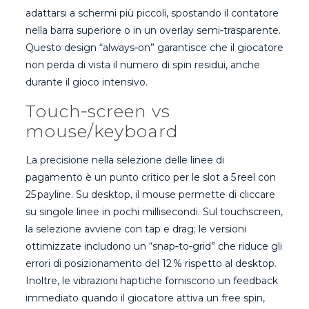
adattarsi a schermi più piccoli, spostando il contatore
nella barra superiore o in un overlay semi‑trasparente.
Questo design “always‑on” garantisce che il giocatore
non perda di vista il numero di spin residui, anche
durante il gioco intensivo.
Touch‑screen vs
mouse/keyboard
La precisione nella selezione delle linee di
pagamento è un punto critico per le slot a 5 reel con
25 payline. Su desktop, il mouse permette di cliccare
su singole linee in pochi millisecondi. Sul touchscreen,
la selezione avviene con tap e drag; le versioni
ottimizzate includono un “snap‑to‑grid” che riduce gli
errori di posizionamento del 12 % rispetto al desktop.
Inoltre, le vibrazioni haptiche forniscono un feedback
immediato quando il giocatore attiva un free spin,