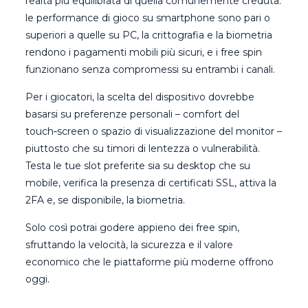
realtà più equilibrata di quella comunemente creduta:
le performance di gioco su smartphone sono pari o
superiori a quelle su PC, la crittografia e la biometria
rendono i pagamenti mobili più sicuri, e i free spin
funzionano senza compromessi su entrambi i canali.
Per i giocatori, la scelta del dispositivo dovrebbe
basarsi su preferenze personali – comfort del
touch‑screen o spazio di visualizzazione del monitor –
piuttosto che su timori di lentezza o vulnerabilità.
Testa le tue slot preferite sia su desktop che su
mobile, verifica la presenza di certificati SSL, attiva la
2FA e, se disponibile, la biometria.
Solo così potrai godere appieno dei free spin,
sfruttando la velocità, la sicurezza e il valore
economico che le piattaforme più moderne offrono
oggi.