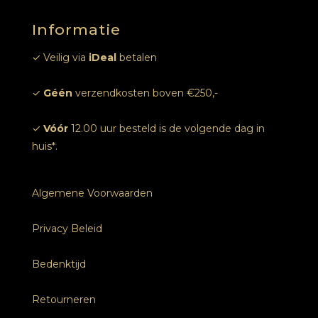
Informatie
Foto’s
✓ Veilig via
iDeal
betalen
✓
Géén
verzendkosten boven €250,-
✓
Vóór
12.00 uur besteld is de volgende dag in
huis*.
Algemene Voorwaarden
Privacy Beleid
Bedenktijd
Retourneren