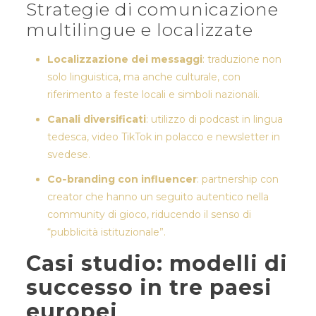
Strategie di comunicazione
multilingue e localizzate
Localizzazione dei messaggi
: traduzione non
solo linguistica, ma anche culturale, con
riferimento a feste locali e simboli nazionali.
Canali diversificati
: utilizzo di podcast in lingua
tedesca, video TikTok in polacco e newsletter in
svedese.
Co‑branding con influencer
: partnership con
creator che hanno un seguito autentico nella
community di gioco, riducendo il senso di
“pubblicità istituzionale”.
Casi studio: modelli di
successo in tre paesi
europei