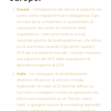
Svezia
– L’integrazione dei servizi di supporto nei
casinò online regolamentati è obbligatoria. Ogni
account deve completare un questionario di
valutazione del rischio al momento della
registrazione. I dati sono inviati a un hub
nazionale gestito da Spelinspektionen, che attiva
avvisi automatici quando il giocatore supera il
30 % del suo bankroll mensile. I risultati mostrano
una riduzione del 18 % delle segnalazioni di
dipendenza rispetto al 2019.
Italia
– Le campagne di sensibilizzazione
sfruttano influencer di settore e media
tradizionali. Un video di 30 secondi, diffuso su
YouTube e Instagram, mostra un giocatore che
attiva l’auto‑esclusione su un “bitcoin casino
Italia” e spiega le opzioni di counseling disponibili