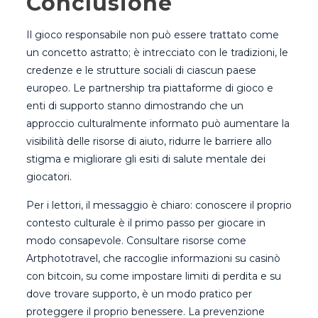
Conclusione
Il gioco responsabile non può essere trattato come
un concetto astratto; è intrecciato con le tradizioni, le
credenze e le strutture sociali di ciascun paese
europeo. Le partnership tra piattaforme di gioco e
enti di supporto stanno dimostrando che un
approccio culturalmente informato può aumentare la
visibilità delle risorse di aiuto, ridurre le barriere allo
stigma e migliorare gli esiti di salute mentale dei
giocatori.
Per i lettori, il messaggio è chiaro: conoscere il proprio
contesto culturale è il primo passo per giocare in
modo consapevole. Consultare risorse come
Artphototravel, che raccoglie informazioni su casinò
con bitcoin, su come impostare limiti di perdita e su
dove trovare supporto, è un modo pratico per
proteggere il proprio benessere. La prevenzione