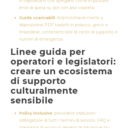
in napoletano che spiegano come impostare
limiti di spesa su slot con alta volatilità.
Guide scaricabili
: Artphototravel mette a
disposizione PDF tradotti in polacco, greco e
finlandese, contenenti liste di centri di supporto e
numeri di emergenza.
Linee guida per
operatori e legislatori:
creare un ecosistema
di supporto
culturalmente
sensibile
Policy inclusive
: prevedere traduzioni
obbligatorie di tutti i termini di servizio, FAQ e
messaggi di avviso in almeno le tre lingue più