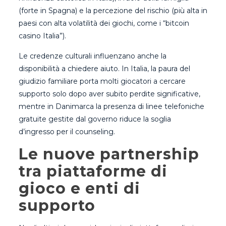
(forte in Spagna) e la percezione del rischio (più alta in
paesi con alta volatilità dei giochi, come i “bitcoin
casino Italia”).
Le credenze culturali influenzano anche la
disponibilità a chiedere aiuto. In Italia, la paura del
giudizio familiare porta molti giocatori a cercare
supporto solo dopo aver subito perdite significative,
mentre in Danimarca la presenza di linee telefoniche
gratuite gestite dal governo riduce la soglia
d’ingresso per il counseling.
Le nuove partnership
tra piattaforme di
gioco e enti di
supporto