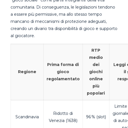
“gioco sociale” come parte integrante della vita
comunitaria. Di conseguenza, le legislazioni tendono
a essere più permissive, ma allo stesso tempo
mancano di meccanismi di protezione adeguati,
creando un divario tra disponibilità di gioco e supporto
al giocatore.
RTP
medio
Prima forma di
dei
Leggi 
Regione
gioco
giochi
il
regolamentato
online
resp
più
popolari
Limite
Ridotto di
giornali
Scandinavia
96 % (slot)
Venezia (1638)
di auto
na