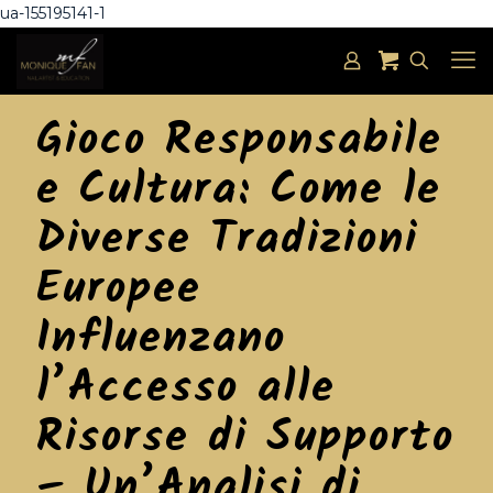
ua-155195141-1
Gioco Responsabile
e Cultura: Come le
Diverse Tradizioni
Europee
Influenzano
l’Accesso alle
Risorse di Supporto
– Un’Analisi di