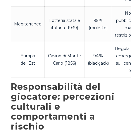
No
Lotteria statale
95 %
pubblici
Mediterraneo
italiana (1939)
(roulette)
ma
restrizi
Regola
Europa
Casinò di Monte
94 %
emerge
dell’Est
Carlo (1856)
(blackjack)
su lice
o
Responsabilità del
giocatore: percezioni
culturali e
comportamenti a
rischio