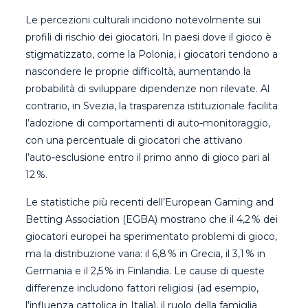
Le percezioni culturali incidono notevolmente sui
profili di rischio dei giocatori. In paesi dove il gioco è
stigmatizzato, come la Polonia, i giocatori tendono a
nascondere le proprie difficoltà, aumentando la
probabilità di sviluppare dipendenze non rilevate. Al
contrario, in Svezia, la trasparenza istituzionale facilita
l’adozione di comportamenti di auto‑monitoraggio,
con una percentuale di giocatori che attivano
l’auto‑esclusione entro il primo anno di gioco pari al
12 %.
Le statistiche più recenti dell’European Gaming and
Betting Association (EGBA) mostrano che il 4,2 % dei
giocatori europei ha sperimentato problemi di gioco,
ma la distribuzione varia: il 6,8 % in Grecia, il 3,1 % in
Germania e il 2,5 % in Finlandia. Le cause di queste
differenze includono fattori religiosi (ad esempio,
l’influenza cattolica in Italia), il ruolo della famiglia