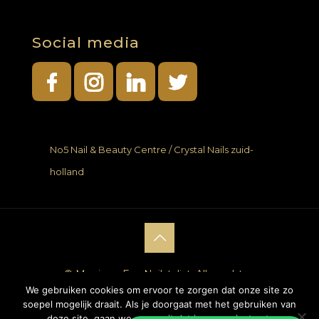
Social media
No5 Nail & Beauty Centre / Crystal Nails zuid-
holland
© Monique Fan Nailstylist. Alle rechten
We gebruiken cookies om ervoor te zorgen dat onze site zo
voorbehouden. |
Website laten maken
door
soepel mogelijk draait. Als je doorgaat met het gebruiken van
Chuck's
deze site, gaan we er vanuit dat je ermee instemt.