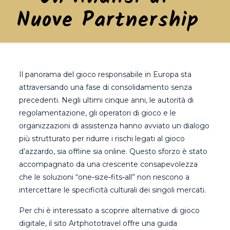
Nuove Partnership
Il panorama del gioco responsabile in Europa sta
attraversando una fase di consolidamento senza
precedenti. Negli ultimi cinque anni, le autorità di
regolamentazione, gli operatori di gioco e le
organizzazioni di assistenza hanno avviato un dialogo
più strutturato per ridurre i rischi legati al gioco
d’azzardo, sia offline sia online. Questo sforzo è stato
accompagnato da una crescente consapevolezza
che le soluzioni “one‑size‑fits‑all” non riescono a
intercettare le specificità culturali dei singoli mercati.
Per chi è interessato a scoprire alternative di gioco
digitale, il sito Artphototravel offre una guida