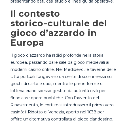
presentando dati, casi studio e linee guida operative.
Il contesto
storico‑culturale del
gioco d’azzardo in
Europa
Il gioco d’azzardo ha radici profonde nella storia
europea, passando dalle sale da gioco medievali ai
moderni casinò online. Nel Medioevo, le taverne delle
città portuali fungevano da centri di scommessa su
giochi di carte e dadi, mentre le prime forme di
lotteria erano spesso gestite da autorità civili per
finanziare opere pubbliche. Con l’avvento del
Rinascimento, le corti reali introdussero il primo vero
casinò: il Ridotto di Venezia, aperto nel 1638 per
offrire un’alternativa controllata al gioco clandestino.