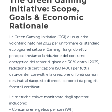
The Green Gaming
Initiative: Scope,
Goals & Economic
Rationale
La Green Gaming Initiative (GGI) è un quadro
volontario nato nel 2022 per uniformare gli standard
ecologici nel settore iGaming. Tra gli obiettivi
principali troviamo la riduzione del consumo
energetico dei server di gioco del 30 % entro il 2025,
l’adozione di certificazioni ISO 14001 per tutti i
data‑center coinvolti e la creazione di fondi comuni
destinati al riacquisto di crediti carbonici da progetti
forestali certificati.
Le metriche chiave monitorate dagli operatori
includono:
– Consumo energetico per spin (Wh)