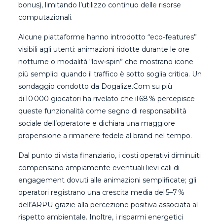
bonus), limitando l’utilizzo continuo delle risorse
computazionali.
Alcune piattaforme hanno introdotto “eco‑features”
visibili agli utenti: animazioni ridotte durante le ore
notturne o modalità “low‑spin” che mostrano icone
più semplici quando il traffico è sotto soglia critica. Un
sondaggio condotto da Dogalize.Com su più
di 10 000 giocatori ha rivelato che il 68 % percepisce
queste funzionalità come segno di responsabilità
sociale dell’operatore e dichiara una maggiore
propensione a rimanere fedele al brand nel tempo.
Dal punto di vista finanziario, i costi operativi diminuiti
compensano ampiamente eventuali lievi cali di
engagement dovuti alle animazioni semplificate; gli
operatori registrano una crescita media del 5–7 %
dell’ARPU grazie alla percezione positiva associata al
rispetto ambientale. Inoltre, i risparmi energetici