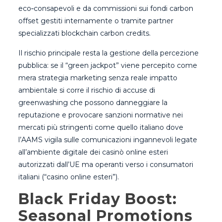
eco‑consapevoli e da commissioni sui fondi carbon
offset gestiti internamente o tramite partner
specializzati blockchain carbon credits.
Il rischio principale resta la gestione della percezione
pubblica: se il “green jackpot” viene percepito come
mera strategia marketing senza reale impatto
ambientale si corre il rischio di accuse di
greenwashing che possono danneggiare la
reputazione e provocare sanzioni normative nei
mercati più stringenti come quello italiano dove
l’AAMS vigila sulle comunicazioni ingannevoli legate
all’ambiente digitale dei casinò online esteri
autorizzati dall’UE ma operanti verso i consumatori
italiani (“casino online esteri”).
Black Friday Boost:
Seasonal Promotions