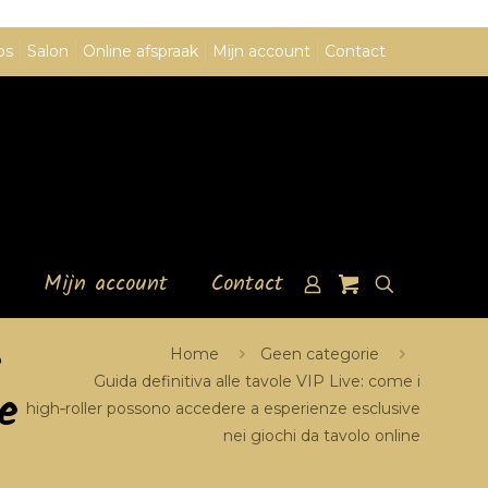
ps
Salon
Online afspraak
Mijn account
Contact
Mijn account
Contact
e
Home
Geen categorie
Guida definitiva alle tavole VIP Live: come i
e
high‑roller possono accedere a esperienze esclusive
nei giochi da tavolo online