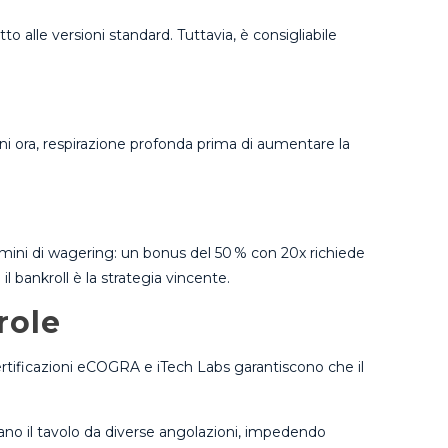
o alle versioni standard. Tuttavia, è consigliabile
gni ora, respirazione profonda prima di aumentare la
mini di wagering: un bonus del 50 % con 20x richiede
l bankroll è la strategia vincente.
role
certificazioni eCOGRA e iTech Labs garantiscono che il
rano il tavolo da diverse angolazioni, impedendo