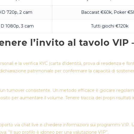
HD 720p, 2 cam
Baccarat €60k, Poker €5
D 1080p, 3 cam
Tutti giochi €120k
nere l’invito al tavolo VIP 
onali e la verifica KYC (carta d’identità, prova di residenza e fonte
dichiarazione patrimoniale per confermare la capacità di sostene
e un turnover consistente. Un metodo efficace è giocare regolarme
ito per aumentare il volume. Tenere traccia dei propri risultati i
upporto via chat live e chiedere informazioni sui programmi VIP. 
va: “Il suo profilo è idoneo per una valutazione VIP”.