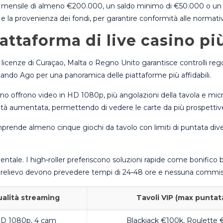
ensile di almeno €200.000, un saldo minimo di €50.000 o un invi
e la provenienza dei fondi, per garantire conformità alle normativ
attaforma di live casino pi
n licenze di Curaçao, Malta o Regno Unito garantisce controlli rego
ando Ago per una panoramica delle piattaforme più affidabili.
casino offrono video in HD 1080p, più angolazioni della tavola e m
altà aumentata, permettendo di vedere le carte da più prospettiv
omprende almeno cinque giochi da tavolo con limiti di puntata div
ale. I high‑roller preferiscono soluzioni rapide come bonifico 
e di prelievo devono prevedere tempi di 24‑48 ore e nessuna commi
alità streaming
Tavoli VIP (max puntat
D 1080p, 4 cam
Blackjack €100k, Roulette