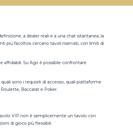
definizione, a dealer reali e a una chat istantanea, la
i più facoltosi cercano tavoli riservati, con limiti di
e affidabili. Su Ago è possibile confrontare
ali sono i requisiti di accesso, quali piattaforme
k, Roulette, Baccarat e Poker.
Un tavolo VIP non è semplicemente un tavolo con
ni di gioco più flessibili.