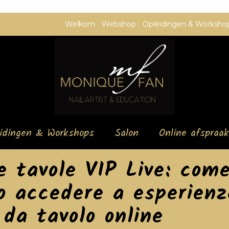
Welkom
Webshop
Opleidingen & Worksho
eidingen & Workshops
Salon
Online afspraak
le tavole VIP Live: com
no accedere a esperienz
 da tavolo online