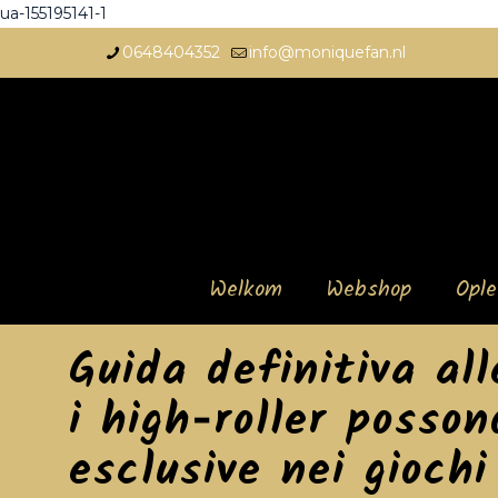
ua-155195141-1
0648404352
info@moniquefan.nl
Welkom
Webshop
Opl
Guida definitiva al
i high‑roller posso
esclusive nei giochi