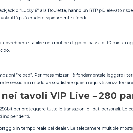
ackjack o “Lucky 6” alla Roulette, hanno un RTP più elevato rispett
a volatilità può erodere rapidamente i fondi.
ler dovrebbero stabilire una routine di gioco: pausa di 10 minuti o
icipo.
zioni “reload”. Per massimizzarli, è fondamentale leggere i ter
le sessioni in modo da soddisfare questi requisiti senza forzare i
 nei tavoli VIP Live – 280 pa
56 bit per proteggere tutte le transazioni e i dati personali. Le 
i indipendenti.
onitoraggio in tempo reale dei dealer. Le telecamere multiple most