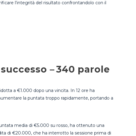
ficare l’integrità del risultato confrontandolo con il
i successo – 340 parole
idotta a €1.000 dopo una vincita. In 12 ore ha
ato aumentare la puntata troppo rapidamente, portando a
puntata media di €5.000 su rosso, ha ottenuto una
ita di €20.000, che ha interrotto la sessione prima di