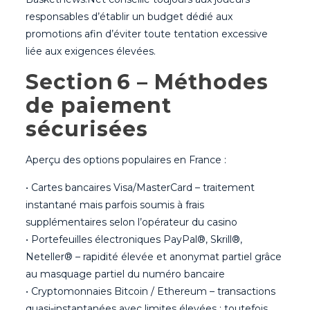
responsables d’établir un budget dédié aux
promotions afin d’éviter toute tentation excessive
liée aux exigences élevées.
Section 6 – Méthodes
de paiement
sécurisées
Aperçu des options populaires en France :
• Cartes bancaires Visa/MasterCard – traitement
instantané mais parfois soumis à frais
supplémentaires selon l’opérateur du casino
• Portefeuilles électroniques PayPal®, Skrill®,
Neteller® – rapidité élevée et anonymat partiel grâce
au masquage partiel du numéro bancaire
• Cryptomonnaies Bitcoin / Ethereum – transactions
quasi‑instantanées avec limites élevées ; toutefois