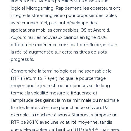
années 1990 avec les premiers sites basés sur le
logiciel Microgaming. Rapidement, les opérateurs ont
intégré le streaming vidéo pour proposer des tables
avec croupier réel, puis ont développé des
applications mobiles compatibles iOS et Android.
Aujourd’hui, les nouveaux casinos en ligne 2026
offrent une expérience cross‑platform fluide, incluant
la réalité augmentée sur certains titres de slots
progressifs.
Comprendre la terminologie est indispensable : le
RTP (Return to Player) indique le pourcentage
moyen que le jeu restitue aux joueurs sur le long
terme ; la volatilité mesure la fréquence et
l’amplitude des gains ; la mise minimale ou maximale
fixe les limites d’entrée pour chaque session. Par
exemple, la machine à sous « Starburst » propose un
RTP de 96,1 % avec une volatilité moyenne, tandis
que « Mega Joker » atteint un RTP de 99 % mais avec