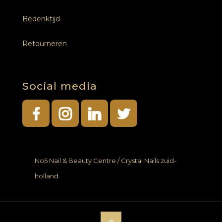
Bedenktijd
Retourneren
Social media
No5 Nail & Beauty Centre / Crystal Nails zuid-
holland