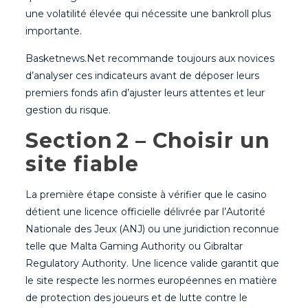
une volatilité élevée qui nécessite une bankroll plus
importante.
Basketnews.Net recommande toujours aux novices
d’analyser ces indicateurs avant de déposer leurs
premiers fonds afin d’ajuster leurs attentes et leur
gestion du risque.
Section 2 – Choisir un
site fiable
La première étape consiste à vérifier que le casino
détient une licence officielle délivrée par l’Autorité
Nationale des Jeux (ANJ) ou une juridiction reconnue
telle que Malta Gaming Authority ou Gibraltar
Regulatory Authority. Une licence valide garantit que
le site respecte les normes européennes en matière
de protection des joueurs et de lutte contre le