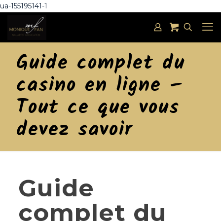
ua-155195141-1
Guide complet du
casino en ligne –
Tout ce que vous
devez savoir
Guide
complet du