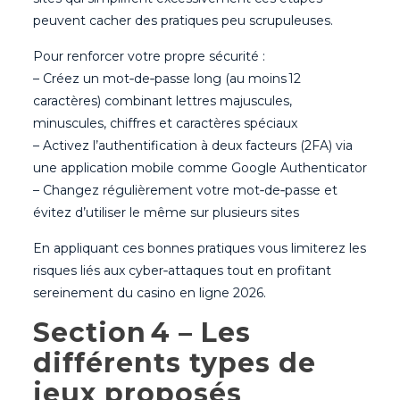
peuvent cacher des pratiques peu scrupuleuses.
Pour renforcer votre propre sécurité :
– Créez un mot‑de‑passe long (au moins 12
caractères) combinant lettres majuscules,
minuscules, chiffres et caractères spéciaux
– Activez l’authentification à deux facteurs (2FA) via
une application mobile comme Google Authenticator
– Changez régulièrement votre mot‑de‑passe et
évitez d’utiliser le même sur plusieurs sites
En appliquant ces bonnes pratiques vous limiterez les
risques liés aux cyber‑attaques tout en profitant
sereinement du casino en ligne 2026.
Section 4 – Les
différents types de
jeux proposés