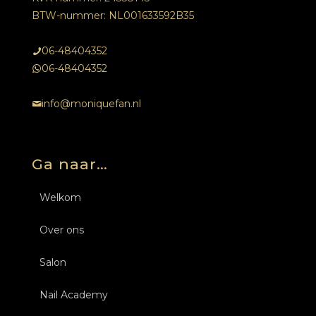
BTW-nummer: NL001633592B35
06-48404352
06-48404352
info@moniquefan.nl
Ga naar…
Welkom
Over ons
Salon
Nail Academy
Behandelingen