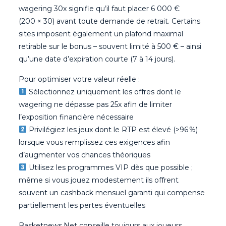
wagering 30x signifie qu’il faut placer 6 000 €
(200 × 30) avant toute demande de retrait. Certains
sites imposent également un plafond maximal
retirable sur le bonus – souvent limité à 500 € – ainsi
qu’une date d’expiration courte (7 à 14 jours).
Pour optimiser votre valeur réelle :
Sélectionnez uniquement les offres dont le
wagering ne dépasse pas 25x afin de limiter
l’exposition financière nécessaire
Privilégiez les jeux dont le RTP est élevé (>96 %)
lorsque vous remplissez ces exigences afin
d’augmenter vos chances théoriques
Utilisez les programmes VIP dès que possible ;
même si vous jouez modestement ils offrent
souvent un cashback mensuel garanti qui compense
partiellement les pertes éventuelles
Basketnews.Net conseille toujours aux joueurs