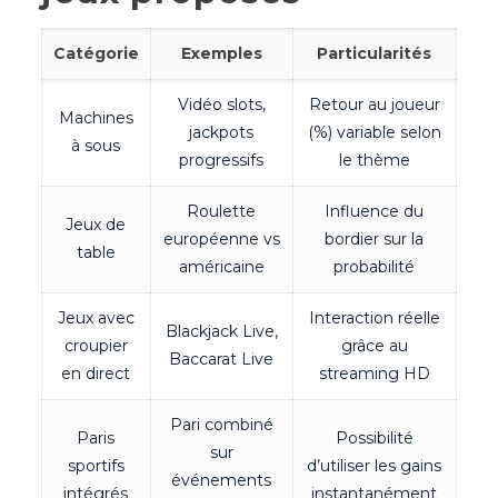
Catégorie
Exemples
Particularités
Vidéo slots,
Retour au joueur
Machines
jackpots
(%) variable selon
à sous
progressifs
le thème
Roulette
Influence du
Jeux de
européenne vs
bordier sur la
table
américaine
probabilité
Jeux avec
Interaction réelle
Blackjack Live,
croupier
grâce au
Baccarat Live
en direct
streaming HD
Pari combiné
Paris
Possibilité
sur
sportifs
d’utiliser les gains
événements
intégrés
instantanément