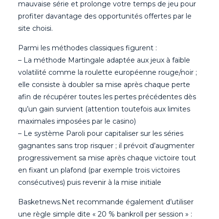
mauvaise série et prolonge votre temps de jeu pour
profiter davantage des opportunités offertes par le
site choisi.
Parmi les méthodes classiques figurent :
– La méthode Martingale adaptée aux jeux à faible
volatilité comme la roulette européenne rouge/noir ;
elle consiste à doubler sa mise après chaque perte
afin de récupérer toutes les pertes précédentes dès
qu’un gain survient (attention toutefois aux limites
maximales imposées par le casino)
– Le système Paroli pour capitaliser sur les séries
gagnantes sans trop risquer ; il prévoit d’augmenter
progressivement sa mise après chaque victoire tout
en fixant un plafond (par exemple trois victoires
consécutives) puis revenir à la mise initiale
Basketnews.Net recommande également d’utiliser
une règle simple dite « 20 % bankroll per session » :