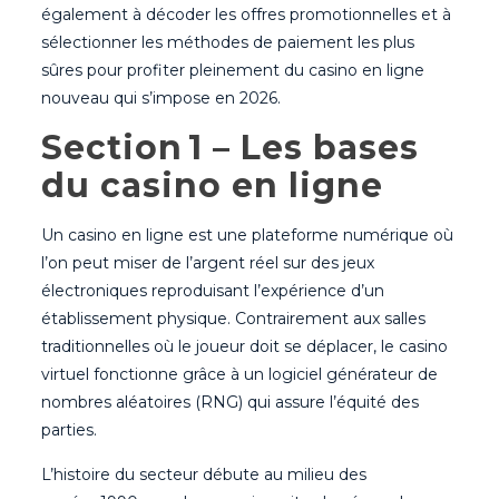
également à décoder les offres promotionnelles et à
sélectionner les méthodes de paiement les plus
sûres pour profiter pleinement du casino en ligne
nouveau qui s’impose en 2026.
Section 1 – Les bases
du casino en ligne
Un casino en ligne est une plateforme numérique où
l’on peut miser de l’argent réel sur des jeux
électroniques reproduisant l’expérience d’un
établissement physique. Contrairement aux salles
traditionnelles où le joueur doit se déplacer, le casino
virtuel fonctionne grâce à un logiciel générateur de
nombres aléatoires (RNG) qui assure l’équité des
parties.
L’histoire du secteur débute au milieu des