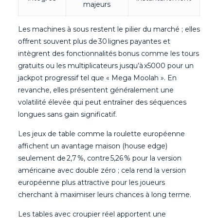
majeurs
Les machines à sous restent le pilier du marché ; elles
offrent souvent plus de 30 lignes payantes et
intègrent des fonctionnalités bonus comme les tours
gratuits ou les multiplicateurs jusqu’à x5000 pour un
jackpot progressif tel que « Mega Moolah ». En
revanche, elles présentent généralement une
volatilité élevée qui peut entraîner des séquences
longues sans gain significatif.
Les jeux de table comme la roulette européenne
affichent un avantage maison (house edge)
seulement de 2,7 %, contre 5,26 % pour la version
américaine avec double zéro ; cela rend la version
européenne plus attractive pour les joueurs
cherchant à maximiser leurs chances à long terme.
Les tables avec croupier réel apportent une