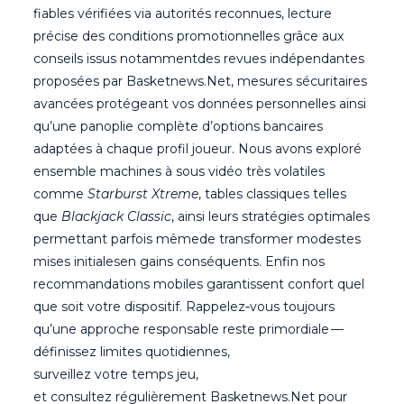
fiables vérifiées via autorités reconnues, lecture
précise des conditions promotionnelles grâce aux
conseils issus notammentdes revues indépendantes
proposées par Basketnews.Net, mesures sécuritaires
avancées protégeant vos données personnelles ainsi
qu’une panoplie complète d’options bancaires
adaptées à chaque profil joueur.​ Nous avons exploré
ensemble machines à sous vidéo très volatiles
comme
Starburst Xtreme
, tables classiques telles
que
Blackjack Classic
, ainsi leurs stratégies optimales
permettant parfois mêmede transformer modestes
mises initiales​en gains conséquents.​ Enfin nos
recommandations mobiles garantissent confort quel
que soit votre dispositif.​ Rappelez‑vous toujours
qu’une approche responsable reste primordiale —
définissez limites quotidiennes,
surveillez votre temps jeu,
et consultez régulièrement Basketnews.Net pour