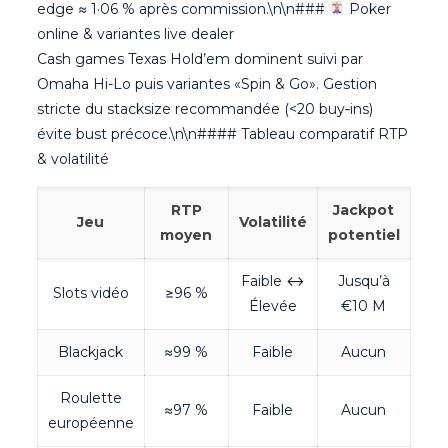
edge ≈ 1·06 % après commission.\n\n###
Poker
online & variantes live dealer
Cash games Texas Hold’em dominent suivi par
Omaha Hi-Lo puis variantes «Spin & Go». Gestion
stricte du stacksize recommandée (<20 buy‑ins)
évite bust précoce.\n\n#### Tableau comparatif RTP
& volatilité
RTP
Jackpot
Jeu
Volatilité
moyen
potentiel
Faible ↔︎
Jusqu’à
Slots vidéo
≥96 %
Élevée
€10 M
Blackjack
≈99 %
Faible
Aucun
Roulette
≈97 %
Faible
Aucun
européenne