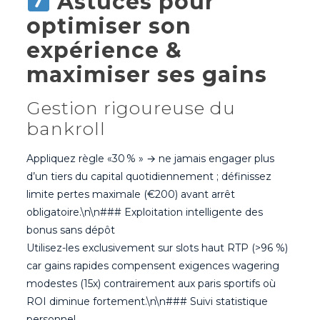
Astuces pour
optimiser son
expérience &
maximiser ses gains
Gestion rigoureuse du
bankroll
Appliquez règle «30 % » → ne jamais engager plus
d’un tiers du capital quotidiennement ; définissez
limite pertes maximale (€200) avant arrêt
obligatoire.\n\n### Exploitation intelligente des
bonus sans dépôt
Utilisez-les exclusivement sur slots haut RTP (>96 %)
car gains rapides compensent exigences wagering
modestes (15x) contrairement aux paris sportifs où
ROI diminue fortement.\n\n### Suivi statistique
personnel