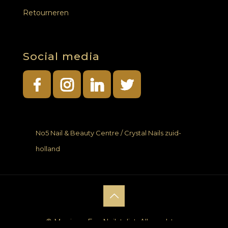
Retourneren
Social media
No5 Nail & Beauty Centre / Crystal Nails zuid-
holland
© Monique Fan Nailstylist. Alle rechten