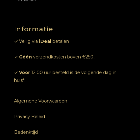
Online afspraak
Informatie
Foto’s
✓ Veilig via
iDeal
betalen
✓
Géén
verzendkosten boven €250,-
✓
Vóór
12.00 uur besteld is de volgende dag in
huis*.
Algemene Voorwaarden
Privacy Beleid
Bedenktijd