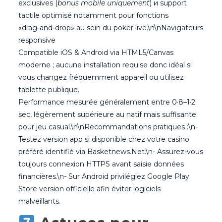
exclusives (
bonus mobile uniquement
) и support
tactile optimisé notamment pour fonctions
«drag‑and‑drop» au sein du poker live.\n\nNavigateurs
responsive
Compatible iOS & Android via HTML5/Canvas
moderne ; aucune installation requise donc idéal si
vous changez fréquemment appareil ou utilisez
tablette publique.
Performance mesurée généralement entre 0·8–1·2
sec, légèrement supérieure au natif mais suffisante
pour jeu casual.\n\nRecommandations pratiques :\n-
Testez version app si disponible chez votre casino
préféré identifié via Basketnews.Net.\n- Assurez-vous
toujours connexion HTTPS avant saisie données
financières.\n- Sur Android privilégiez Google Play
Store version officielle afin éviter logiciels
malveillants.