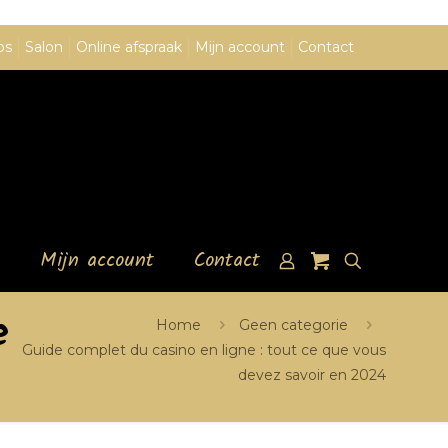
ps
Salon
Online afspraak
Mijn account
Contact
Mijn account
Contact
e
Home
Geen categorie
Guide complet du casino en ligne : tout ce que vous
devez savoir en 2024