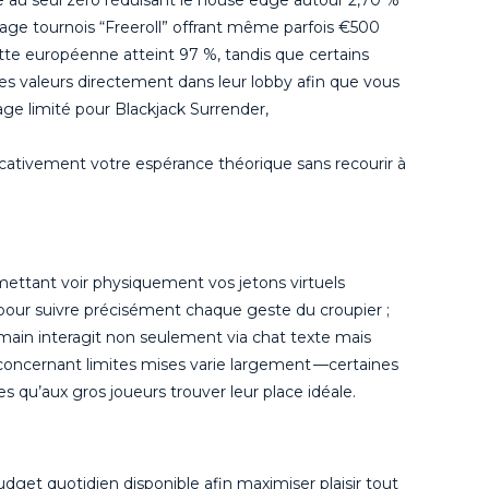
 au seul zéro réduisant le house edge autour 2,70 %
tage tournois “Freeroll” offrant même parfois €500
te européenne atteint 97 %, tandis que certains
 ces valeurs directement dans leur lobby afin que vous
age limité pour Blackjack Surrender,
ficativement votre espérance théorique sans recourir à
ettant voir physiquement vos jetons virtuels
e pour suivre précisément chaque geste du croupier ;
umain interagit non seulement via chat texte mais
é concernant limites mises varie largement —certaines
qu’aux gros joueurs trouver leur place idéale.​
budget quotidien disponible afin maximiser plaisir tout