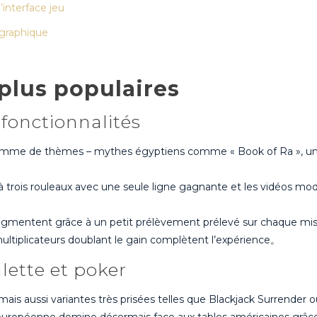
interface jeu
 graphique
t
 plus populaires
fonctionnalités
gamme de thèmes – mythes égyptiens comme « Book of Ra », uni
 à trois rouleaux avec une seule ligne gagnante et les vidéos mo
augmentent grâce à un petit prélèvement prélevé sur chaque mi
ultiplicateurs doublant le gain complètent l’expérience。
ulette et poker
mais aussi variantes très prisées telles que Blackjack Surrender