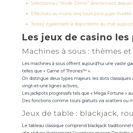
Sélectionnez “Mode Démo” directement depuis l’
Effectuez au moins cinq tours pour juger fluidité
Testez également la disponibilité du chat suppor
Les jeux de casino les
Machines à sous : thèmes et 
Les machines à sous offrent aujourd’hui une vaste 
telles que « Game of Thrones™ ».
On distingue deux types majeurs :les slots classiques
vingt‑et‑une lignes actives。
Les jackpots progressifs tels que « Mega Fortune » 
Des fonctions comme tours gratuits via scatters ou m
Jeux de table : blackjack, ro
Le tableau classique comprend blackjack traditionnel 