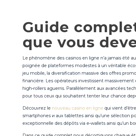
Guide complet 
que vous deve
Le phénomène des casinos en ligne n’a jamais été au
poignée de plateformes modestes à un véritable écosys
jeu mobile, la diversification massive des offres prom
financière. Les opérateurs investissent massivement da
high‑rollers aguerris. Parallèlement aux avancées tec
pour tous ceux qui souhaitent tenter leur chance depu
Découvrez le
nouveau casino en ligne
qui vient d’êtr
smartphones и aux tablettes ainsi qu’une sélection p
exceptionnelle des dépôts via e‑wallets ainsi qu’un 
Dans ce guide complet nous décortiquons chaque étape