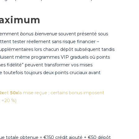
 maximum
évidemment
bonus bienvenue
souvent présenté sous
ttent tester réellement sans risque financier –
 supplémentaires lors chacun dépôt subséquent tandis
roduisent même programmes VIP graduels où points
s fidélité” peuvent transformer vos mises
e toutefois toujours deux points cruciaux avant
0x
et
50x
la mise reçue ; certains bonus imposent
t +20 %)
e totale obtenue = €150 crédit ajouté + €50 dépôt