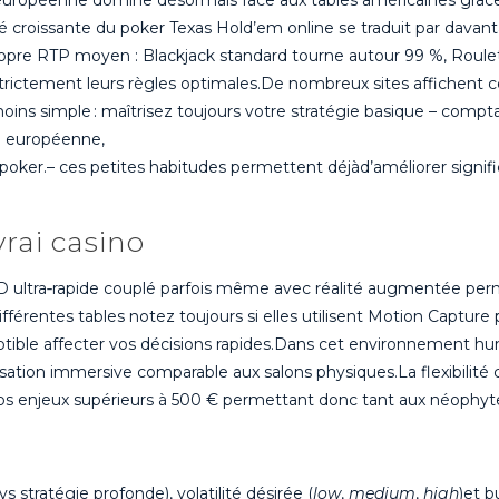
européenne domine désormais face aux tables américaines grâce
é croissante du poker Texas Hold’em online se traduit par davan
opre RTP moyen : Blackjack standard tourne autour 99 %, Roulet
t strictement leurs règles optimales.De nombreux sites affichent
oins simple : maîtrisez toujours votre stratégie basique – compt
e européenne,
 poker.– ces petites habitudes permettent déjà​d’améliorer signi
vrai casino
HD ultra‑rapide couplé parfois même avec réalité augmentée perm
fférentes tables notez toujours si elles utilisent Motion Captur
eptible affecter vos décisions rapides.Dans cet environnement h
ensation immersive comparable aux salons physiques.La flexibilit
ros enjeux supérieurs à 500 € permettant donc tant aux néophytes 
s stratégie profonde), volatilité désirée (
low
,
medium
,
high
)​et 