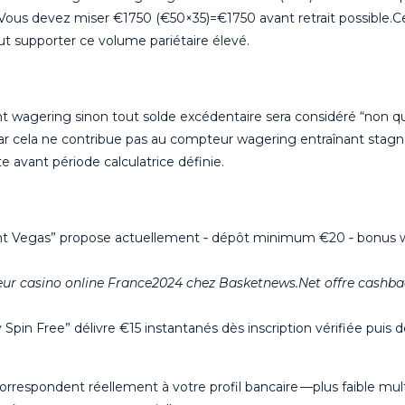
 → Vous devez miser €1750 (€50×35)=€1750 avant retrait possible.
eut supporter ce volume pariétaire élevé.​
t wagering sinon tout solde excédentaire sera considéré “non qua
car cela ne contribue pas au compteur wagering entraînant stagn
 avant période calculatrice définie.​
ght Vegas” propose actuellement ‑ dépôt minimum €20 ‑ bonus w
leur casino online France2024 chez Basketnews.Net offre cashbac
pin Free” délivre €15 instantanés dès inscription vérifiée puis
orrespondent réellement à votre profil bancaire —plus faible mult