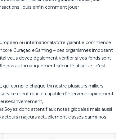
ansactions , puis enfin comment jouer
au européen ou international.Votre garantie commence
 encore Curaçao eGaming – ces organismes imposent
ital vous devez également vérifier si vos fonds sont
fie pas automatiquement sécurité absolue ; c’est
 qui compile chaque trimestre plusieurs milliers
service client réactif capable d’intervenir rapidement
uteuses.Inversement,
es.Soyez donc attentif aux notes globales mais aussi
is acteurs majeurs actuellement classés parmi nos