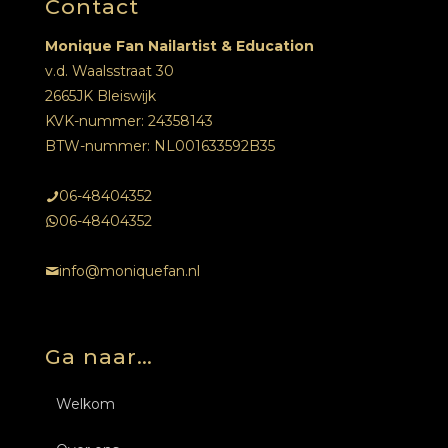
Contact
Monique Fan Nailartist & Education
v.d. Waalsstraat 30
2665JK Bleiswijk
KVK-nummer: 24358143
BTW-nummer: NL001633592B35
06-48404352
06-48404352
info@moniquefan.nl
Ga naar…
Welkom