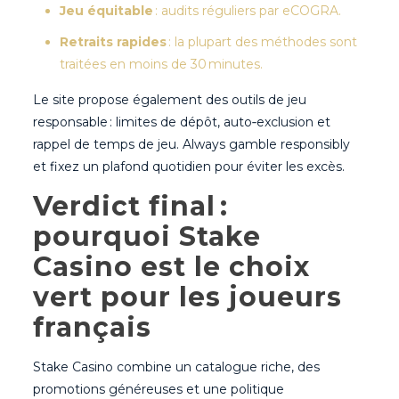
Jeu équitable
: audits réguliers par eCOGRA.
Retraits rapides
: la plupart des méthodes sont
traitées en moins de 30 minutes.
Le site propose également des outils de jeu
responsable : limites de dépôt, auto‑exclusion et
rappel de temps de jeu. Always gamble responsibly
et fixez un plafond quotidien pour éviter les excès.
Verdict final :
pourquoi Stake
Casino est le choix
vert pour les joueurs
français
Stake Casino combine un catalogue riche, des
promotions généreuses et une politique