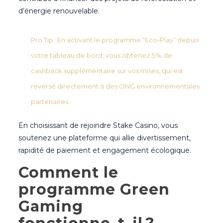
d’énergie renouvelable.
Pro Tip : En activant le programme “Eco‑Play” depuis
votre tableau de bord, vous obtenez 5 % de
cashback supplémentaire sur vos mises, qui est
reversé directement à des ONG environnementales
partenaires.
En choisissant de rejoindre Stake Casino, vous
soutenez une plateforme qui allie divertissement,
rapidité de paiement et engagement écologique.
Comment le
programme Green
Gaming