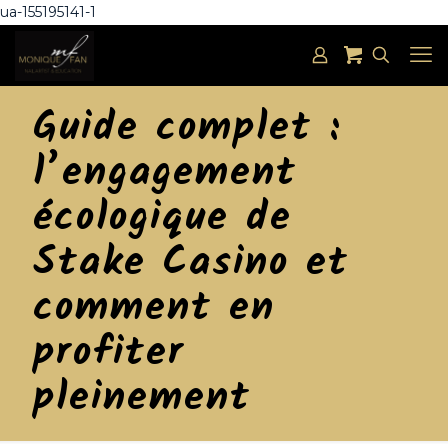
ua-155195141-1
Guide complet :
l’engagement
écologique de
Stake Casino et
comment en
profiter
pleinement