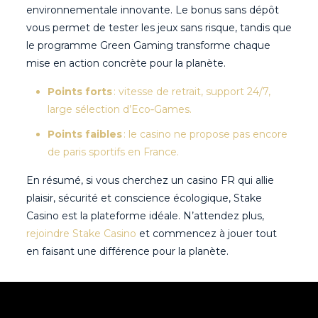
environnementale innovante. Le bonus sans dépôt
vous permet de tester les jeux sans risque, tandis que
le programme Green Gaming transforme chaque
mise en action concrète pour la planète.
Points forts
: vitesse de retrait, support 24/7,
large sélection d’Eco‑Games.
Points faibles
: le casino ne propose pas encore
de paris sportifs en France.
En résumé, si vous cherchez un casino FR qui allie
plaisir, sécurité et conscience écologique, Stake
Casino est la plateforme idéale. N’attendez plus,
rejoindre Stake Casino
et commencez à jouer tout
en faisant une différence pour la planète.