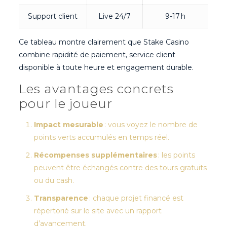
Support client
Live 24/7
9‑17 h
Ce tableau montre clairement que Stake Casino
combine rapidité de paiement, service client
disponible à toute heure et engagement durable.
Les avantages concrets
pour le joueur
Impact mesurable
: vous voyez le nombre de
points verts accumulés en temps réel.
Récompenses supplémentaires
: les points
peuvent être échangés contre des tours gratuits
ou du cash.
Transparence
: chaque projet financé est
répertorié sur le site avec un rapport
d’avancement.