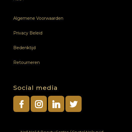
Algemene Voorwaarden
Privacy Beleid
Bedenktijd
Retourneren
Social media