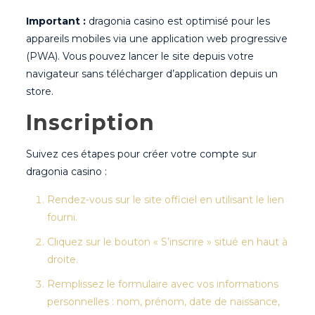
Important :
dragonia casino est optimisé pour les
appareils mobiles via une application web progressive
(PWA). Vous pouvez lancer le site depuis votre
navigateur sans télécharger d’application depuis un
store.
Inscription
Suivez ces étapes pour créer votre compte sur
dragonia casino :
Rendez-vous sur le site officiel en utilisant le lien
fourni.
Cliquez sur le bouton « S’inscrire » situé en haut à
droite.
Remplissez le formulaire avec vos informations
personnelles : nom, prénom, date de naissance,