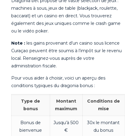
Dragonia bet propose une vaste sélection de jeux :
machines à sous, jeux de table (blackjack, roulette,
baccarat) et un casino en direct. Vous trouverez
également des jeux uniques comme le crash game
ou le vidéo poker.
Note :
les gains provenant d’un casino sous licence
Curaçao peuvent être soumis à l’impôt sur le revenu
local. Renseignez-vous auprès de votre
administration fiscale.
Pour vous aider à choisir, voici un aperçu des
conditions typiques du dragonia bonus :
Type de
Montant
Conditions de
bonus
maximum
mise
Bonus de
Jusqu’à 500
30x le montant
bienvenue
€
du bonus