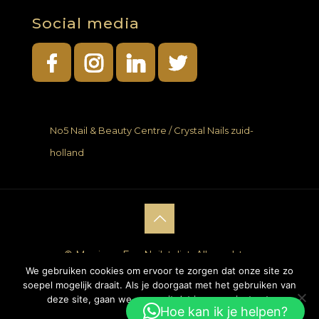
Social media
No5 Nail & Beauty Centre / Crystal Nails zuid-
holland
© Monique Fan Nailstylist. Alle rechten
We gebruiken cookies om ervoor te zorgen dat onze site zo
voorbehouden. |
Website laten maken
door
soepel mogelijk draait. Als je doorgaat met het gebruiken van
Chuck's
deze site, gaan we er vanuit dat je ermee instemt.
Hoe kan ik je helpen?