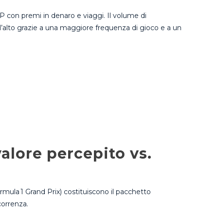
IP con premi in denaro e viaggi. Il volume di
’alto grazie a una maggiore frequenza di gioco e a un
valore percepito vs.
ormula 1 Grand Prix) costituiscono il pacchetto
correnza.