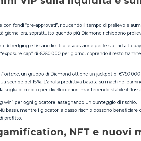
mi VIP sulla liquidità e sul
are con fondi “pre‑approvati”, riducendo il tempo di prelievo e aum
ità giornaliera, soprattutto quando più Diamond richiedono preliev
nti di hedging e fissano limiti di esposizione per le slot ad alto 
“exposure cap” di €250 000 per giorno, coprendo il resto tramite a
 Fortune
, un gruppo di Diamond ottiene un jackpot di €750 000. Gra
a scende del 15 %. L’analisi predittiva basata su machine learnin
ia di credito per i livelli inferiori, mantenendo stabile il flusso
 “big win” per ogni giocatore, assegnando un punteggio di rischio.
iù bassi), mentre i giocatori a basso rischio possono beneficiar
i profitto.
 gamification, NFT e nuovi