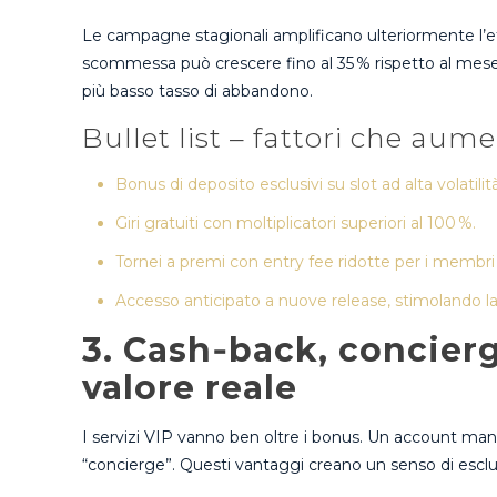
Le campagne stagionali amplificano ulteriormente l’eff
scommessa può crescere fino al 35 % rispetto al mese
più basso tasso di abbandono.
Bullet list – fattori che aum
Bonus di deposito esclusivi su slot ad alta volatilità
Giri gratuiti con moltiplicatori superiori al 100 %.
Tornei a premi con entry fee ridotte per i memb
Accesso anticipato a nuove release, stimolando l
3. Cash‑back, concierge
valore reale
I servizi VIP vanno ben oltre i bonus. Un account manage
“concierge”. Questi vantaggi creano un senso di esclusi