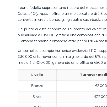
I punti fedeltà rappresentano il cuore del meccanis
Gates of Olympus
– offrono un moltiplicatore di 2‑3 p
convertiti in crediti bonus, giri gratuiti o cash‑back, a
Dal punto di vista economico, l’aumento del valore m
può arrivare a €15 000, grazie a una combinazione di v
Diamond tendono a rimanere attivi per più di 24 mesi,
Un semplice esempio numerico evidenzia il ROI: supp
€30 000 di turnover con un margine lordo del 5 %, il p
medio è di €10 000, generando un profitto di €500 e 
Livello
Turnover med
Bronze
€5 00
Silver
€12 00