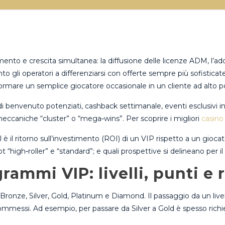
ento e crescita simultanea: la diffusione delle licenze ADM, l’ad
o gli operatori a differenziarsi con offerte sempre più sofistica
ormare un semplice giocatore occasionale in un cliente ad alto p
i benvenuto potenziati, cashback settimanale, eventi esclusivi in 
 meccaniche “cluster” o “mega‑wins”. Per scoprire i migliori
casino
l è il ritorno sull’investimento (ROI) di un VIP rispetto a un gi
lot “high‑roller” e “standard”; e quali prospettive si delineano per 
rammi VIP: livelli, punti e
: Bronze, Silver, Gold, Platinum e Diamond. Il passaggio da un livell
mmessi. Ad esempio, per passare da Silver a Gold è spesso richi