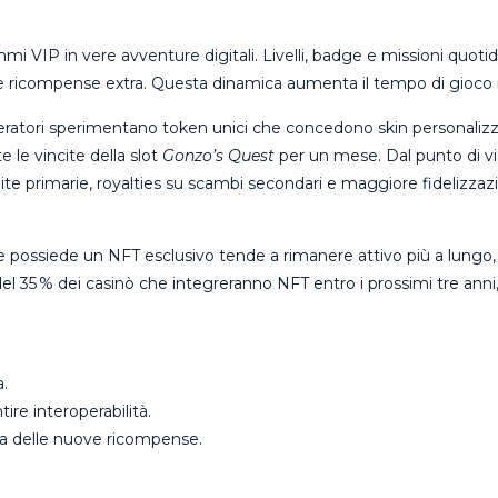
mi VIP in vere avventure digitali. Livelli, badge e missioni quotid
re ricompense extra. Questa dinamica aumenta il tempo di gioco m
eratori sperimentano token unici che concedono skin personalizzat
 le vincite della slot
Gonzo’s Quest
per un mese. Dal punto di vis
endite primarie, royalties su scambi secondari e maggiore fideliz
e possiede un NFT esclusivo tende a rimanere attivo più a lungo, po
el 35 % dei casinò che integreranno NFT entro i prossimi tre anni
a.
ire interoperabilità.
acia delle nuove ricompense.