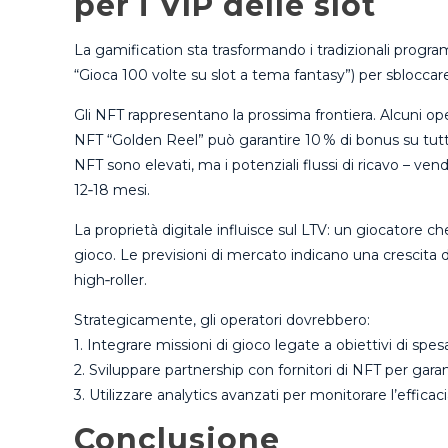
per i VIP delle slot
La gamification sta trasformando i tradizionali program
“Gioca 100 volte su slot a tema fantasy”) per sblocca
Gli NFT rappresentano la prossima frontiera. Alcuni op
NFT “Golden Reel” può garantire 10 % di bonus su tutte
NFT sono elevati, ma i potenziali flussi di ricavo – v
12‑18 mesi.
La proprietà digitale influisce sul LTV: un giocatore ch
gioco. Le previsioni di mercato indicano una crescita d
high‑roller.
Strategicamente, gli operatori dovrebbero:
1. Integrare missioni di gioco legate a obiettivi di spes
2. Sviluppare partnership con fornitori di NFT per garant
3. Utilizzare analytics avanzati per monitorare l’effic
Conclusione