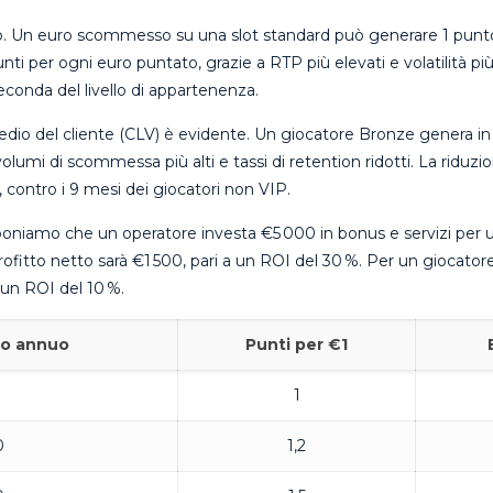
mo. Un euro scommesso su una slot standard può generare 1 pun
unti per ogni euro puntato, grazie a RTP più elevati e volatilità 
 seconda del livello di appartenenza.
edio del cliente (CLV) è evidente. Un giocatore Bronze genera 
olumi di scommessa più alti e tassi di retention ridotti. La ridu
 contro i 9 mesi dei giocatori non VIP.
oniamo che un operatore investa €5 000 in bonus e servizi per
rofitto netto sarà €1 500, pari a un ROI del 30 %. Per un giocator
un ROI del 10 %.
io annuo
Punti per €1
0
1
0
1,2