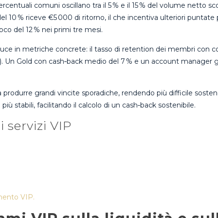
 percentuali comuni oscillano tra il 5 % e il 15 % del volume ne
% riceve €5 000 di ritorno, il che incentiva ulteriori puntate pe
co del 12 % nei primi tre mesi.
traduce in metriche concrete: il tasso di retention dei membri con 
 (LTV). Un Gold con cash‑back medio del 7 % e un account manage
 produrre grandi vincite sporadiche, rendendo più difficile sostene
ù stabili, facilitando il calcolo di un cash‑back sostenibile.
i servizi VIP
mento VIP.