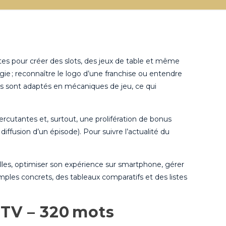
tes pour créer des slots, des jeux de table et même
ie ; reconnaître le logo d’une franchise ou entendre
os sont adaptés en mécaniques de jeu, ce qui
ercutantes et, surtout, une prolifération de bonus
diffusion d’un épisode). Pour suivre l’actualité du
elles, optimiser son expérience sur smartphone, gérer
emples concrets, des tableaux comparatifs et des listes
 TV – 320 mots