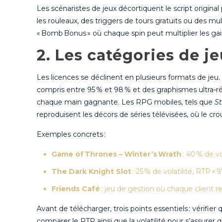
Les scénaristes de jeux décortiquent le script origin
les rouleaux, des triggers de tours gratuits ou des mu
« Bomb Bonus » où chaque spin peut multiplier les gains
2. Les catégories de j
Les licences se déclinent en plusieurs formats de jeu.
compris entre 95 % et 98 % et des graphismes ultra‑r
chaque main gagnante. Les RPG mobiles, tels que
St
reproduisent les décors de séries télévisées, où le cro
Exemples concrets :
Game of Thrones – Winter’s Wrath
: 40 % de vo
The Dark Knight Slot
: 25 % de volatilité, RTP = 
Friends Café
: jeu de gestion où chaque client 
Avant de télécharger, trois points essentiels : vérifier 
comparer le RTP ainsi que la volatilité pour s’assurer q