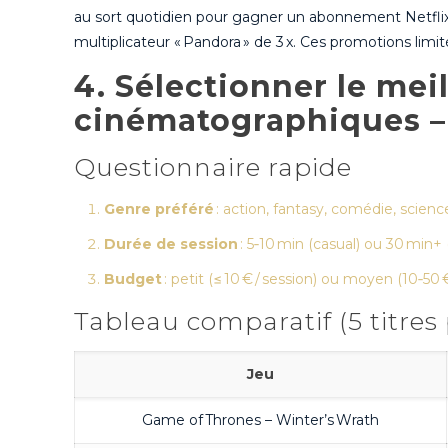
au sort quotidien pour gagner un abonnement Netfli
multiplicateur « Pandora » de 3 x. Ces promotions limit
4. Sélectionner le mei
cinématographiques –
Questionnaire rapide
Genre préféré
: action, fantasy, comédie, science
Durée de session
: 5‑10 min (casual) ou 30 min+ 
Budget
: petit (≤ 10 € / session) ou moyen (10‑50 €
Tableau comparatif (5 titres
Jeu
Game of Thrones – Winter’s Wrath