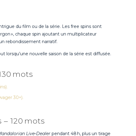
trigue du film ou de la série. Les free spins sont
orgon », chaque spin ajoutant un multiplicateur
t un rebondissement narratif.
ut lorsqu’une nouvelle saison de la série est diffusée.
 130 mots
ns).
wager 30×).
s – 120 mots
andalorian Live‑Dealer
pendant 48 h, plus un tirage