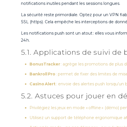
notifications inutiles pendant les sessions longues.
La sécurité reste primordiale. Optez pour un VPN fiab
SSL (https). Cela empêche les interceptions de donné
Les notifications push sont un atout : elles vous inf
24 h.
5.1. Applications de suivi de
BonusTracker
: agrège les promotions de plus de 5
Bankroll Pro
: permet de fixer des limites de mise,
Casino Alert
: envoie des alertes push lorsqu’un
5.2. Astuces pour jouer en 
Privilégiez les jeux en mode « offline » (démo) p
Utilisez un support de téléphone ergonomique afin