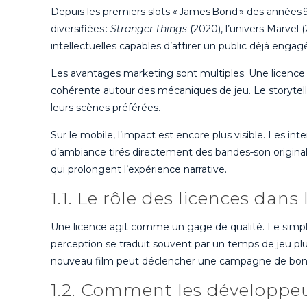
Depuis les premiers slots « James Bond » des années 90
diversifiées :
Stranger Things
(2020), l’univers Marvel 
intellectuelles capables d’attirer un public déjà engag
Les avantages marketing sont multiples. Une licence 
cohérente autour des mécaniques de jeu. Le storytellin
leurs scènes préférées.
Sur le mobile, l’impact est encore plus visible. Les int
d’ambiance tirés directement des bandes‑son original
qui prolongent l’expérience narrative.
1.1. Le rôle des licences dan
Une licence agit comme un gage de qualité. Le simple f
perception se traduit souvent par un temps de jeu plu
nouveau film peut déclencher une campagne de bonus,
1.2. Comment les développeu