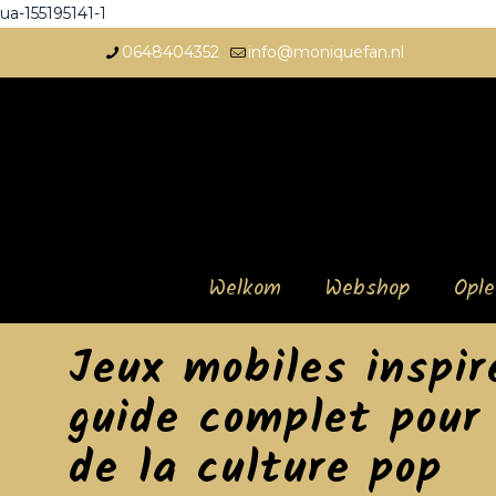
ua-155195141-1
0648404352
info@moniquefan.nl
Welkom
Webshop
Opl
Jeux mobiles inspir
guide complet pour
de la culture pop