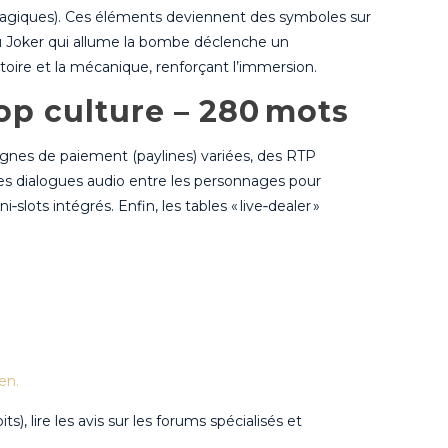
ts magiques). Ces éléments deviennent des symboles sur
du Joker qui allume la bombe déclenche un
stoire et la mécanique, renforçant l’immersion.
pop culture – 280 mots
 lignes de paiement (paylines) variées, des RTP
des dialogues audio entre les personnages pour
slots intégrés. Enfin, les tables « live‑dealer »
en.
s), lire les avis sur les forums spécialisés et