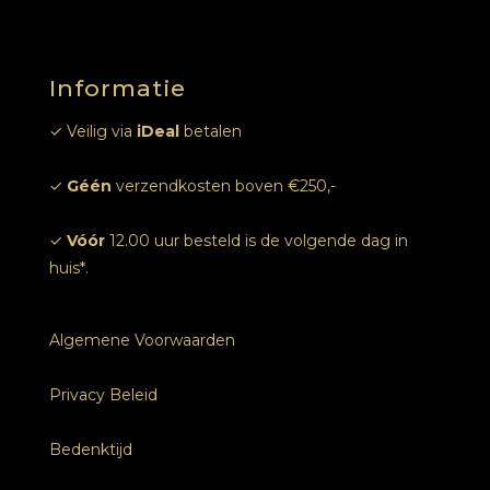
Online afspraak
Informatie
Foto’s
✓ Veilig via
iDeal
betalen
✓
Géén
verzendkosten boven €250,-
✓
Vóór
12.00 uur besteld is de volgende dag in
huis*.
Algemene Voorwaarden
Privacy Beleid
Bedenktijd