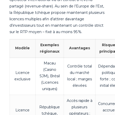
partagé (revenue‑share). Au sein de l’Europe de l’Est,
la République tchèque propose maintenant plusieurs
licences multiples afin d’attirer davantage
d’investisseurs tout en maintenant un contrôle strict
sur le RTP moyen – fixé à au moins 95 %.
Exemples
Risqu
Modèle
Avantages
régionaux
princip
Macau
Contrôle total
Dépenda
(Casino
Licence
du marché
politiq
SJM), Brésil
exclusive
local ; marges
forte ; c
(Licences
élevées
initial é
uniques)
Accès rapide à
Concurre
République
plusieurs
Licence
accrue 
tchèque,
opérateurs ;