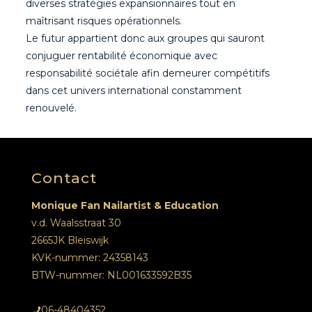
diverses stratégies expansionnaires tout en
maîtrisant risques opérationnels.
Le futur appartient donc aux groupes qui sauront
conjuguer rentabilité économique avec
responsabilité sociétale afin demeurer compétitifs
dans cet univers international constamment
renouvelé.​
Contact
Monique Fan Nailartist & Education
v.d. Waalsstraat 30
2665JK Bleiswijk
KVK-nummer: 24358143
BTW-nummer: NL001633592B35
06-48404352