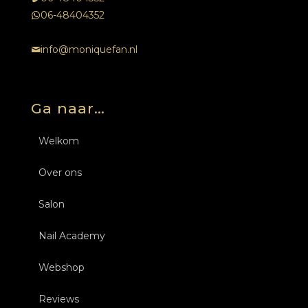
06-48404352
info@moniquefan.nl
Ga naar…
Welkom
Over ons
Salon
Nail Academy
Behandelingen
Webshop
Over ons
Opleidingen Nagels
Nagels
Reviews
Tarieven
Inschrijven
Opleidingen Nagels