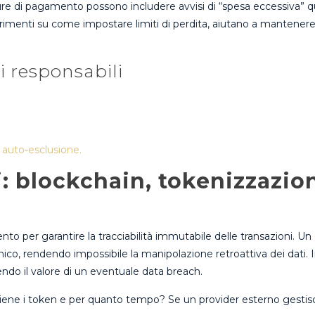
re di pagamento possono includere avvisi di “spesa eccessiva” qua
imenti su come impostare limiti di perdita, aiutano a mantener
i responsabili
 auto‑esclusione.
 blockchain, tokenizzazion
 per garantire la tracciabilità immutabile delle transazioni. U
co, rendendo impossibile la manipolazione retroattiva dei dati. Ino
endo il valore di un eventuale data breach.
detiene i token e per quanto tempo? Se un provider esterno gestisc