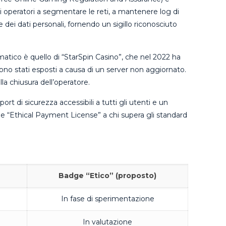
i operatori a segmentare le reti, a mantenere log di
e dei dati personali, fornendo un sigillo riconosciuto
matico è quello di “StarSpin Casino”, che nel 2022 ha
 sono stati esposti a causa di un server non aggiornato.
lla chiusura dell’operatore.
rt di sicurezza accessibili a tutti gli utenti e un
e “Ethical Payment License” a chi supera gli standard
Badge “Etico” (proposto)
In fase di sperimentazione
In valutazione