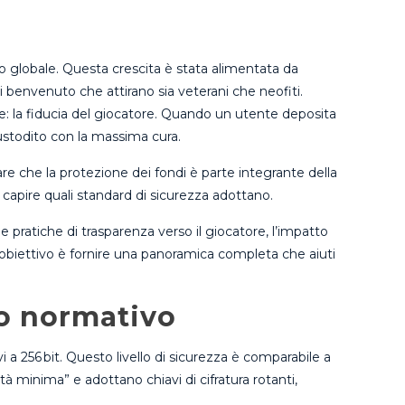
llo globale. Questa crescita è stata alimentata da
i benvenuto che attirano sia veterani che neofiti.
ale: la fiducia del giocatore. Quando un utente deposita
 custodito con la massima cura.
re che la protezione dei fondi è parte integrante della
capire quali standard di sicurezza adottano.
 le pratiche di trasparenza verso il giocatore, l’impatto
 L’obiettivo è fornire una panoramica completa che aiuti
ito normativo
 a 256 bit. Questo livello di sicurezza è comparabile a
tà minima” e adottano chiavi di cifratura rotanti,