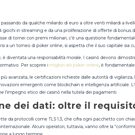
passando da qualche miliardo di euro a oltre venti miliardi a live
i giochi in streaming e da una proliferazione di offerte di bonus d
romesse di tornei con premi milionari, c’è una questione fondament
rsi a un torneo di poker online, si aspetta che il suo capitale sia
; è diventata una responsabilità morale. I casinò devono dimostra
rmativo. Per scoprire i
migliori siti poker online
, è fondamentale 
iù avanzata, le certificazioni richieste dalle autorità di vigilanza,
e innovazioni emergenti come blockchain e intelligenza artificiale.
nche l’impegno etico dei casinò nella tutela dei pagamenti.
ne dei dati: oltre il requis
tte da protocolli come TLS 1.3, che cifra ogni pacchetto con chiavi
internazionale. Alcuni operatori, tuttavia, vanno oltre la “conformi
sione a lungo termine.