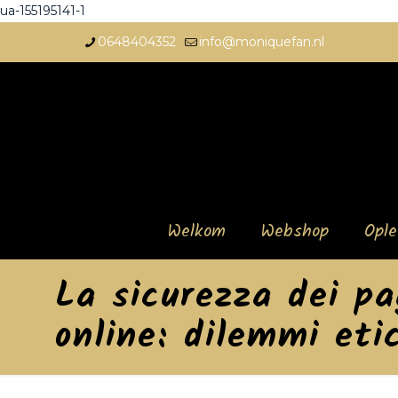
ua-155195141-1
0648404352
info@moniquefan.nl
Welkom
Webshop
Opl
La sicurezza dei p
online: dilemmi etic