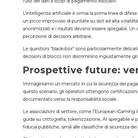
l’uso dei dati a scopi di pagamento esclusivi.
L’intelligenza artificiale è ormai la prima linea di dif
un picco improvviso di puntate su slot ad alta volatilit
anonimizzati e i risultati devono essere spiegabili. Un
percezione di decisioni arbitrarie.
Le questioni “black‑box” sono particolarmente delicat
decisioni di blocco non discriminino ingiustamente gru
Prospettive future: ve
Immaginiamo un mercato in cui la sicurezza dei pagamenti
questo scenario, gli operatori ottengono certificazio
documentato verso la responsabilità sociale.
Le associazioni di settore, come l’European iGaming As
guida su crittografia, tokenizzazione, AI spiegabile e p
fiducia pubbliche, simili alle classifiche di sicurezza de