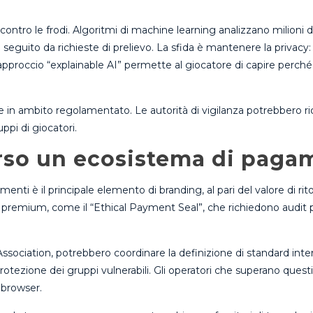
esa contro le frodi. Algoritmi di machine learning analizzano milioni
à seguito da richieste di prelievo. La sfida è mantenere la privacy
 approccio “explainable AI” permette al giocatore di capire perché
e in ambito regolamentato. Le autorità di vigilanza potrebbero ri
ppi di giocatori.
rso un ecosistema di pagam
 è il principale elemento di branding, al pari del valore di ritorn
ni premium, come il “Ethical Payment Seal”, che richiedono audit 
sociation, potrebbero coordinare la definizione di standard inter
rotezione dei gruppi vulnerabili. Gli operatori che superano questi
i browser.