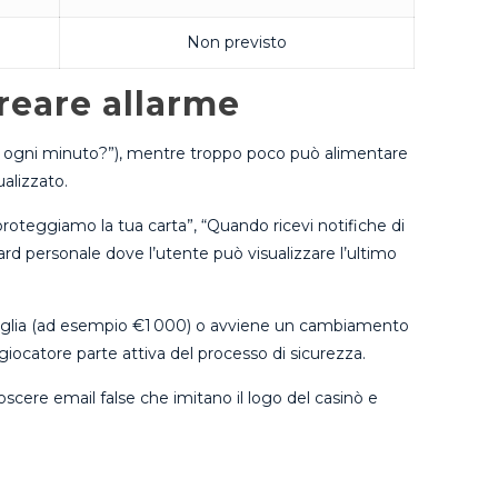
Non previsto
reare allarme
hio ogni minuto?”), mentre troppo poco può alimentare
alizzato.
roteggiamo la tua carta”, “Quando ricevi notifiche di
rd personale dove l’utente può visualizzare l’ultimo
soglia (ad esempio €1 000) o avviene un cambiamento
giocatore parte attiva del processo di sicurezza.
cere email false che imitano il logo del casinò e