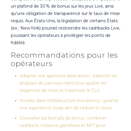
un plafond de 30 % de bonus sur les jeux Live, ainsi
qu’une obligation de transparence sur le taux de mise
requis. Aux États‑Unis, la législation de certains États
(ex. : New York) pourrait restreindre les cashbacks Live,
poussant les opérateurs à privilégier les points de
fidélité.
Recommandations pour les
opérateurs
Adopter une approche data‑driven : exploiter les
analyses de parcours client pour ajuster les
exigences de mise et maximiser le CLV.
Investir dans l’infrastructure low‑latency : garantir
une expérience fluide afin de réduire le churn.
Diversifier les formats de bonus : combiner
cashback, missions gamifiées et NFT pour