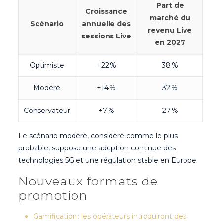
Part de
Croissance
marché du
Scénario
annuelle des
revenu Live
sessions Live
en 2027
Optimiste
+22 %
38 %
Modéré
+14 %
32 %
Conservateur
+7 %
27 %
Le scénario modéré, considéré comme le plus
probable, suppose une adoption continue des
technologies 5G et une régulation stable en Europe.
Nouveaux formats de
promotion
Gamification : les opérateurs introduiront des