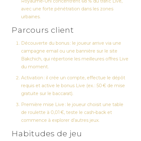
Royaume‑Uni concentrent 68 % du trafic Live,
avec une forte pénétration dans les zones
urbaines.
Parcours client
Découverte du bonus : le joueur arrive via une
campagne email ou une bannière sur le site
Bakchich, qui répertorie les meilleures offres Live
du moment.
Activation : il crée un compte, effectue le dépôt
requis et active le bonus Live (ex. : 50 € de mise
gratuite sur le baccarat).
Première mise Live : le joueur choisit une table
de roulette à 0,01 €, teste le cash‑back et
commence à explorer d’autres jeux.
Habitudes de jeu