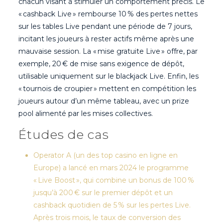
chacun visant à stimuler un comportement précis. Le
« cashback Live » rembourse 10 % des pertes nettes
sur les tables Live pendant une période de 7 jours,
incitant les joueurs à rester actifs même après une
mauvaise session. La « mise gratuite Live » offre, par
exemple, 20 € de mise sans exigence de dépôt,
utilisable uniquement sur le blackjack Live. Enfin, les
« tournois de croupier » mettent en compétition les
joueurs autour d’un même tableau, avec un prize
pool alimenté par les mises collectives.
Études de cas
Operator A (un des top casino en ligne en
Europe) a lancé en mars 2024 le programme
« Live Boost », qui combine un bonus de 100 %
jusqu’à 200 € sur le premier dépôt et un
cashback quotidien de 5 % sur les pertes Live.
Après trois mois, le taux de conversion des