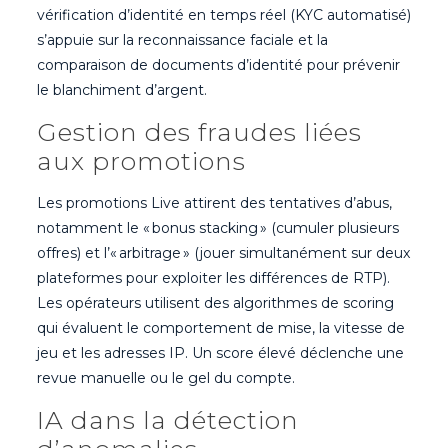
vérification d’identité en temps réel (KYC automatisé)
s’appuie sur la reconnaissance faciale et la
comparaison de documents d’identité pour prévenir
le blanchiment d’argent.
Gestion des fraudes liées
aux promotions
Les promotions Live attirent des tentatives d’abus,
notamment le « bonus stacking » (cumuler plusieurs
offres) et l’« arbitrage » (jouer simultanément sur deux
plateformes pour exploiter les différences de RTP).
Les opérateurs utilisent des algorithmes de scoring
qui évaluent le comportement de mise, la vitesse de
jeu et les adresses IP. Un score élevé déclenche une
revue manuelle ou le gel du compte.
IA dans la détection