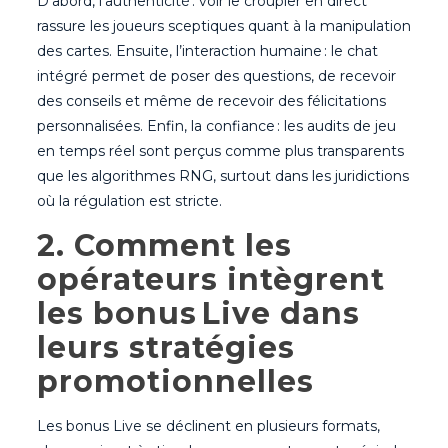
D’abord, l’authenticité : voir le croupier en direct
rassure les joueurs sceptiques quant à la manipulation
des cartes. Ensuite, l’interaction humaine : le chat
intégré permet de poser des questions, de recevoir
des conseils et même de recevoir des félicitations
personnalisées. Enfin, la confiance : les audits de jeu
en temps réel sont perçus comme plus transparents
que les algorithmes RNG, surtout dans les juridictions
où la régulation est stricte.
2. Comment les
opérateurs intègrent
les bonus Live dans
leurs stratégies
promotionnelles
Les bonus Live se déclinent en plusieurs formats,