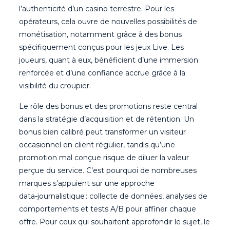
l’authenticité d’un casino terrestre. Pour les
opérateurs, cela ouvre de nouvelles possibilités de
monétisation, notamment grâce à des bonus
spécifiquement conçus pour les jeux Live. Les
joueurs, quant à eux, bénéficient d’une immersion
renforcée et d’une confiance accrue grâce à la
visibilité du croupier.
Le rôle des bonus et des promotions reste central
dans la stratégie d’acquisition et de rétention. Un
bonus bien calibré peut transformer un visiteur
occasionnel en client régulier, tandis qu’une
promotion mal conçue risque de diluer la valeur
perçue du service. C’est pourquoi de nombreuses
marques s’appuient sur une approche
data‑journalistique : collecte de données, analyses de
comportements et tests A/B pour affiner chaque
offre. Pour ceux qui souhaitent approfondir le sujet, le