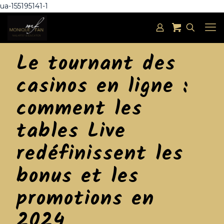
ua-155195141-1
Le tournant des
casinos en ligne :
comment les
tables Live
redéfinissent les
bonus et les
promotions en
2024