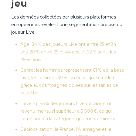
jeu
Les données collectées par plusieurs plateformes
européennes révèlent une segmentation précise du
joueur Live.
Âge : 34 % des joueurs Live ont entre 25 et 34
ans, 28 % entre 35 et 44 ans, et 22 % sont des
45‑54 ans.
Genre : les hommes représentent 61 % de la base
Live, les femmes 39 %, un écart qui se réduit
grâce aux campagnes ciblées sur les tables de
roulette.
Revenu : 45 % des joueurs Live déclarent un
revenu mensuel supérieur à 3 000 €, ce qui
correspond à la catégorie « joueur premium ».
Géolocalisation : la France, l’Allemagne et le