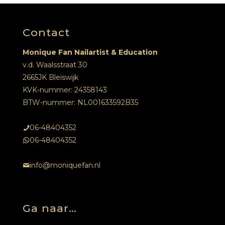
Contact
Monique Fan Nailartist & Education
v.d. Waalsstraat 30
2665JK Bleiswijk
KVK-nummer: 24358143
BTW-nummer: NL001633592B35
06-48404352
06-48404352
info@moniquefan.nl
Ga naar…