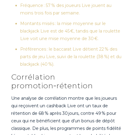
Fréquence : 57 % des joueurs Live jouent au
moins trois fois par semaine.
Montants misés : la mise moyenne sur le
blackjack Live est de 45 €, tandis que la roulette
Live voit une mise moyenne de 30 €.
Préférences : le baccarat Live détient 22 % des
parts de jeu Live, suivi de la roulette (38 %) et du
blackjack (40 %).
Corrélation
promotion‑rétention
Une analyse de corrélation montre que les joueurs
qui reçoivent un cashback Live ont un taux de
rétention de 68 % après 30 jours, contre 49 % pour
ceux qui ne bénéficient que d’un bonus de dépôt
classique. De plus, les programmes de points fidélité