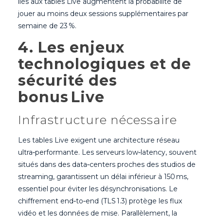
liés aux tables Live augmentent la probabilité de
jouer au moins deux sessions supplémentaires par
semaine de 23 %.
4. Les enjeux
technologiques et de
sécurité des
bonus Live
Infrastructure nécessaire
Les tables Live exigent une architecture réseau
ultra‑performante. Les serveurs low‑latency, souvent
situés dans des data‑centers proches des studios de
streaming, garantissent un délai inférieur à 150 ms,
essentiel pour éviter les désynchronisations. Le
chiffrement end‑to‑end (TLS 1.3) protège les flux
vidéo et les données de mise. Parallèlement, la