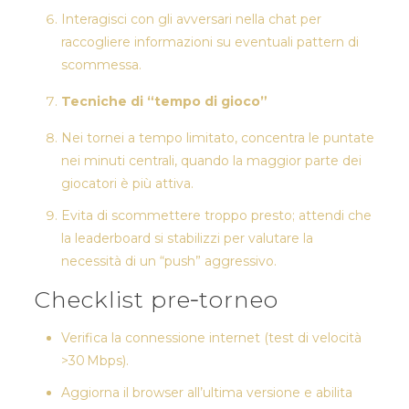
Interagisci con gli avversari nella chat per
raccogliere informazioni su eventuali pattern di
scommessa.
Tecniche di “tempo di gioco”
Nei tornei a tempo limitato, concentra le puntate
nei minuti centrali, quando la maggior parte dei
giocatori è più attiva.
Evita di scommettere troppo presto; attendi che
la leaderboard si stabilizzi per valutare la
necessità di un “push” aggressivo.
Checklist pre‑torneo
Verifica la connessione internet (test di velocità
>30 Mbps).
Aggiorna il browser all’ultima versione e abilita