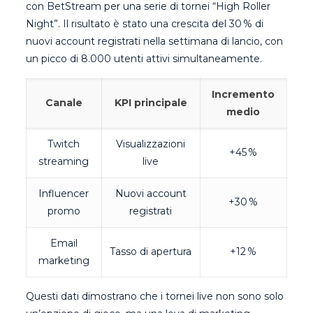
con BetStream per una serie di tornei “High Roller
Night”. Il risultato è stato una crescita del 30 % di
nuovi account registrati nella settimana di lancio, con
un picco di 8.000 utenti attivi simultaneamente.
Incremento
Canale
KPI principale
medio
Twitch
Visualizzazioni
+45 %
streaming
live
Influencer
Nuovi account
+30 %
promo
registrati
Email
Tasso di apertura
+12 %
marketing
Questi dati dimostrano che i tornei live non sono solo