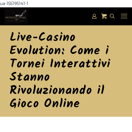
ua-155195141-1
Live‑Casino
Evolution: Come i
Tornei Interattivi
Stanno
Rivoluzionando il
Gioco Online