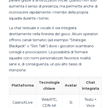
parlare grazie a sintetizzatori vocali. Questo non solo
aumenta il senso di presenza, ma permette anche di
riconoscere rapidamente i membri della propria
squadra durante i tornei.
La chat testuale e vocale è ora integrata
direttamente nella finestra del gioco. Alcuni operatori
offrono canali tematici (ad esempio “Strategie
Blackjack” o “Slot Talk”) dove i giocatori scambiano
consigli e provocazioni. La possibilità di formare
squadre con nomi personalizzati favorisce rivalità
sane e, di conseguenza, un più alto tasso di
ritenzione.
Tecnologie
Chat
Piattaforma
Avatar
chiave
integrata
WebRTC,
Testo +
CasinoXLive
Sì
CDN 4K
Voce