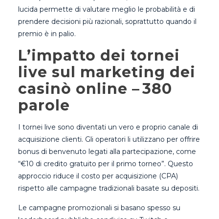
lucida permette di valutare meglio le probabilità e di
prendere decisioni più razionali, soprattutto quando il
premio è in palio.
L’impatto dei tornei
live sul marketing dei
casinò online – 380
parole
I tornei live sono diventati un vero e proprio canale di
acquisizione clienti. Gli operatori li utilizzano per offrire
bonus di benvenuto legati alla partecipazione, come
“€10 di credito gratuito per il primo torneo”. Questo
approccio riduce il costo per acquisizione (CPA)
rispetto alle campagne tradizionali basate su depositi.
Le campagne promozionali si basano spesso su