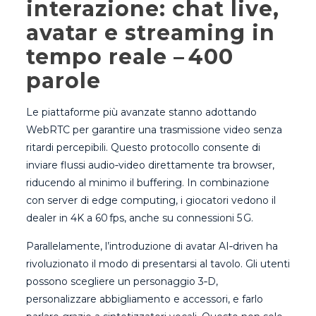
interazione: chat live,
avatar e streaming in
tempo reale – 400
parole
Le piattaforme più avanzate stanno adottando
WebRTC per garantire una trasmissione video senza
ritardi percepibili. Questo protocollo consente di
inviare flussi audio‑video direttamente tra browser,
riducendo al minimo il buffering. In combinazione
con server di edge computing, i giocatori vedono il
dealer in 4K a 60 fps, anche su connessioni 5 G.
Parallelamente, l’introduzione di avatar AI‑driven ha
rivoluzionato il modo di presentarsi al tavolo. Gli utenti
possono scegliere un personaggio 3‑D,
personalizzare abbigliamento e accessori, e farlo