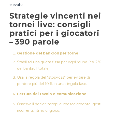
elevato.
Strategie vincenti nei
tornei live: consigli
pratici per i giocatori
– 390 parole
Gestione del bankroll per tornei
Stabilisci una quota fissa per ogni round (es. 2 %
del bankroll totale).
Usa la regola del “stop‑loss” per evitare di
perdere più del 10 % in una singola fase.
Lettura del tavolo e comunicazione
Osserva il dealer: tempi di mescolamento, gesti
ricorrenti, ritmo di gioco.