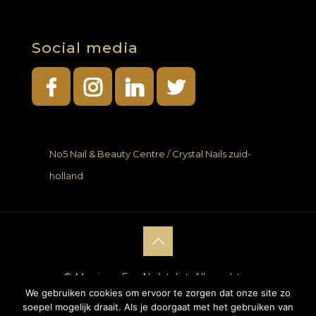
Social media
No5 Nail & Beauty Centre / Crystal Nails zuid-
holland
© Monique Fan Nailstylist. Alle rechten
We gebruiken cookies om ervoor te zorgen dat onze site zo
voorbehouden. |
Website laten maken
door
soepel mogelijk draait. Als je doorgaat met het gebruiken van
Chuck's