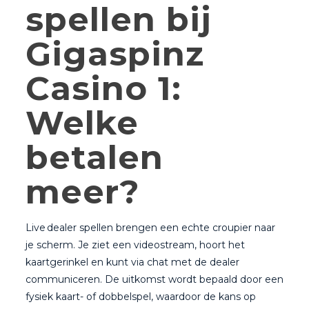
spellen bij
Gigaspinz
Casino 1:
Welke
betalen
meer?
Live dealer spellen brengen een echte croupier naar
je scherm. Je ziet een videostream, hoort het
kaartgerinkel en kunt via chat met de dealer
communiceren. De uitkomst wordt bepaald door een
fysiek kaart- of dobbelspel, waardoor de kans op