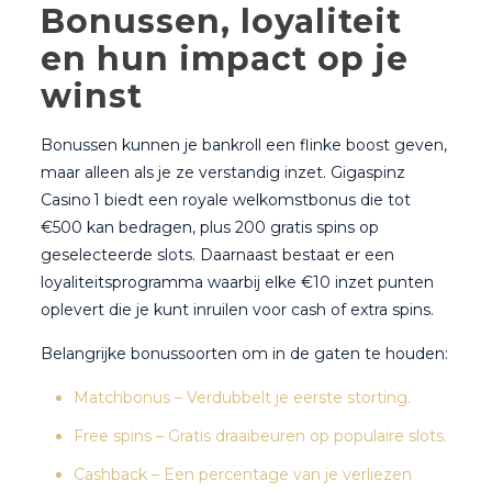
Bonussen, loyaliteit
en hun impact op je
winst
Bonussen kunnen je bankroll een flinke boost geven,
maar alleen als je ze verstandig inzet. Gigaspinz
Casino 1 biedt een royale welkomstbonus die tot
€500 kan bedragen, plus 200 gratis spins op
geselecteerde slots. Daarnaast bestaat er een
loyaliteitsprogramma waarbij elke €10 inzet punten
oplevert die je kunt inruilen voor cash of extra spins.
Belangrijke bonussoorten om in de gaten te houden:
Matchbonus – Verdubbelt je eerste storting.
Free spins – Gratis draaibeuren op populaire slots.
Cashback – Een percentage van je verliezen