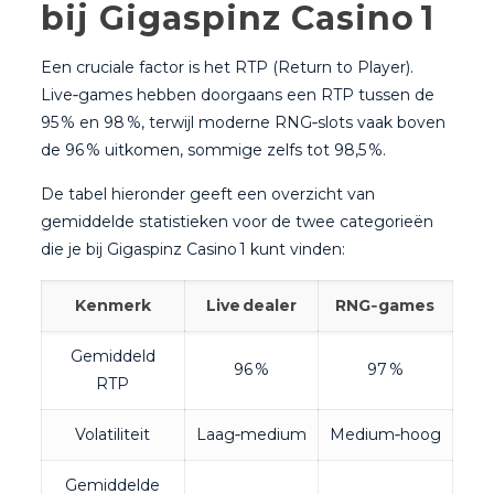
bij Gigaspinz Casino 1
Een cruciale factor is het RTP (Return to Player).
Live‑games hebben doorgaans een RTP tussen de
95 % en 98 %, terwijl moderne RNG‑slots vaak boven
de 96 % uitkomen, sommige zelfs tot 98,5 %.
De tabel hieronder geeft een overzicht van
gemiddelde statistieken voor de twee categorieën
die je bij Gigaspinz Casino 1 kunt vinden:
Kenmerk
Live dealer
RNG‑games
Gemiddeld
96 %
97 %
RTP
Volatiliteit
Laag‑medium
Medium‑hoog
Gemiddelde