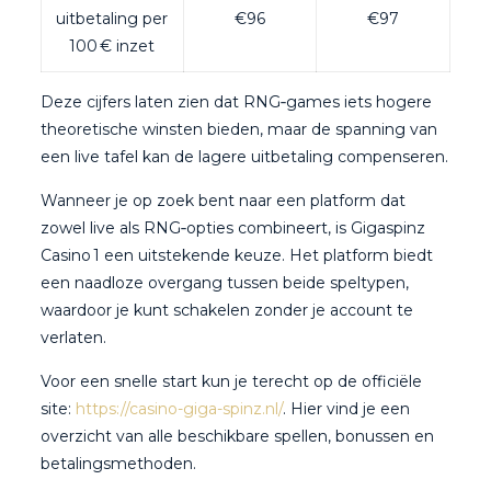
uitbetaling per
€96
€97
100 € inzet
Deze cijfers laten zien dat RNG‑games iets hogere
theoretische winsten bieden, maar de spanning van
een live tafel kan de lagere uitbetaling compenseren.
Wanneer je op zoek bent naar een platform dat
zowel live als RNG‑opties combineert, is Gigaspinz
Casino 1 een uitstekende keuze. Het platform biedt
een naadloze overgang tussen beide speltypen,
waardoor je kunt schakelen zonder je account te
verlaten.
Voor een snelle start kun je terecht op de officiële
site:
https://casino-giga-spinz.nl/
. Hier vind je een
overzicht van alle beschikbare spellen, bonussen en
betalingsmethoden.