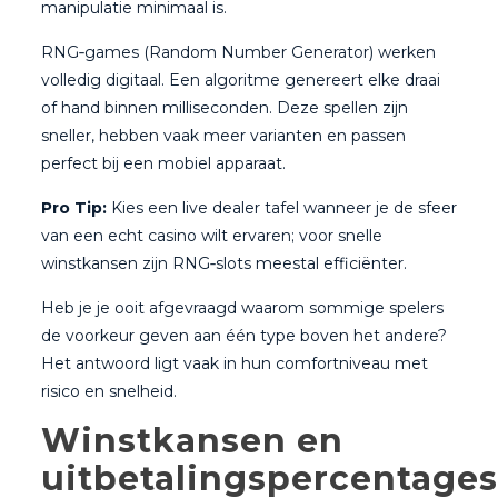
manipulatie minimaal is.
RNG‑games (Random Number Generator) werken
volledig digitaal. Een algoritme genereert elke draai
of hand binnen milliseconden. Deze spellen zijn
sneller, hebben vaak meer varianten en passen
perfect bij een mobiel apparaat.
Pro Tip:
Kies een live dealer tafel wanneer je de sfeer
van een echt casino wilt ervaren; voor snelle
winstkansen zijn RNG‑slots meestal efficiënter.
Heb je je ooit afgevraagd waarom sommige spelers
de voorkeur geven aan één type boven het andere?
Het antwoord ligt vaak in hun comfortniveau met
risico en snelheid.
Winstkansen en
uitbetalingspercentages