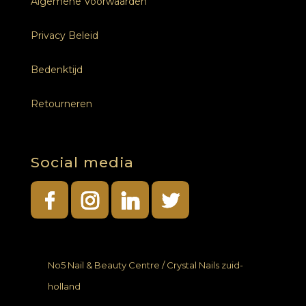
Algemene Voorwaarden
Privacy Beleid
Bedenktijd
Retourneren
Social media
No5 Nail & Beauty Centre / Crystal Nails zuid-
holland