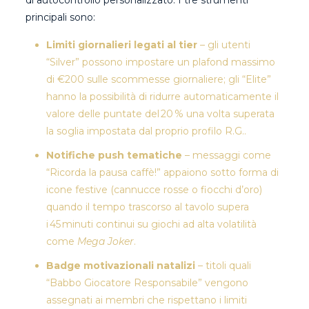
di autocontrollo personalizzato. I tre strumenti
principali sono:
Limiti giornalieri legati al tier
– gli utenti
“Silver” possono impostare un plafond massimo
di €200 sulle scommesse giornaliere; gli “Elite”
hanno la possibilità di ridurre automaticamente il
valore delle puntate del 20 % una volta superata
la soglia impostata dal proprio profilo R.G..
Notifiche push tematiche
– messaggi come
“Ricorda la pausa caffè!” appaiono sotto forma di
icone festive (cannucce rosse o fiocchi d’oro)
quando il tempo trascorso al tavolo supera
i 45 minuti continui su giochi ad alta volatilità
come
Mega Joker
.
Badge motivazionali natalizi
– titoli quali
“Babbo Giocatore Responsabile” vengono
assegnati ai membri che rispettano i limiti