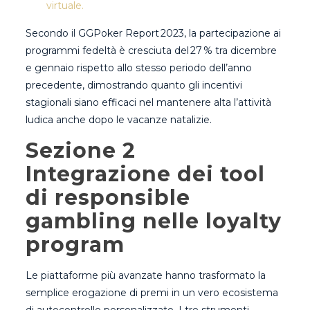
virtuale.
Secondo il GGPoker Report 2023, la partecipazione ai
programmi fedeltà è cresciuta del 27 % tra dicembre
e gennaio rispetto allo stesso periodo dell’anno
precedente, dimostrando quanto gli incentivi
stagionali siano efficaci nel mantenere alta l’attività
ludica anche dopo le vacanze natalizie.
Sezione 2
Integrazione dei tool
di responsible
gambling nelle loyalty
program
Le piattaforme più avanzate hanno trasformato la
semplice erogazione di premi in un vero ecosistema