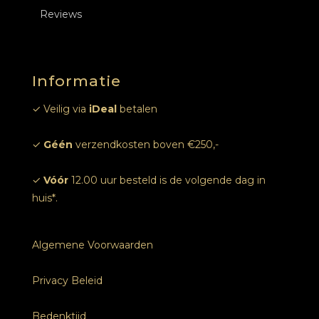
Reviews
Tarieven
Inschrijven
Opleidingen Nagels
Online afspraak
Informatie
Foto’s
✓ Veilig via
iDeal
betalen
✓
Géén
verzendkosten boven €250,-
✓
Vóór
12.00 uur besteld is de volgende dag in
huis*.
Algemene Voorwaarden
Privacy Beleid
Bedenktijd