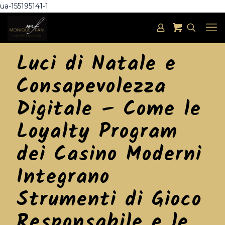
ua-155195141-1
Luci di Natale e
Consapevolezza
Digitale – Come le
Loyalty Program
dei Casino Moderni
Integrano
Strumenti di Gioco
Responsabile e le