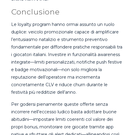
Conclusione
Le loyalty program hanno ormai assunto un ruolo
duplice: veicolo promozionale capace di amplificare
l’entusiasmo natalizio e strumento preventivo
fondamentale per diffondere pratiche responsabili tra
i giocatori italiani. Investire in funzionalità awareness
integrate—limiti personalizzati, notifiche push festive
e badge motivazionali—non solo migliora la
reputazione dell’operatore ma incrementa
concretamente CLV e riduce churn durante le
festività più redditizie dell’anno.
Per godersi pienamente queste offerte senza
incorrere nell’eccesso ludico basta adottare buone
abitudini—impostare limiti coerenti col valore dei
propri bonus, monitorare ore giocate tramite app
native e sfruttare gli alert dedicati—allineandosi così