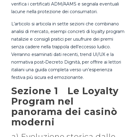
verifica i certificati ADM/AAMS e segnala eventuali
lacune nella protezione dei consumatori.
L’articolo si articola in sette sezioni che combinano
analisi di mercato, esempi concreti di loyalty program
natalizie e consigli pratici per usufruire dei premi
senza cadere nella trappola dell’eccesso ludico.
Verranno esaminati dati recenti, trend UI/UX e la
normativa post‑Decreto Dignità, per offrire ai lettori
italiani una guida completa verso un’esperienza
festiva più sicura ed emozionante.
Sezione 1 Le Loyalty
Program nel
panorama dei casinò
moderni
a) Evoluzione storica dalle