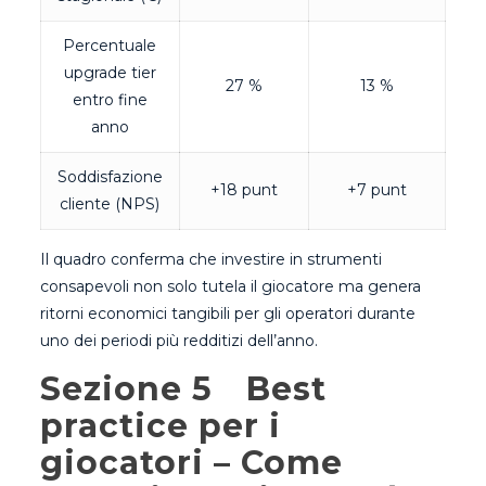
Percentuale
upgrade tier
27 %
13 %
entro fine
anno
Soddisfazione
+18 punt
+7 punt
cliente (NPS)
Il quadro conferma che investire in strumenti
consapevoli non solo tutela il giocatore ma genera
ritorni economici tangibili per gli operatori durante
uno dei periodi più redditizi dell’anno.
Sezione 5 Best
practice per i
giocatori – Come