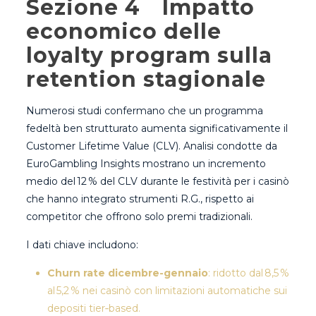
Sezione 4 Impatto
economico delle
loyalty program sulla
retention stagionale
Numerosi studi confermano che un programma
fedeltà ben strutturato aumenta significativamente il
Customer Lifetime Value (CLV). Analisi condotte da
EuroGambling Insights mostrano un incremento
medio del 12 % del CLV durante le festività per i casinò
che hanno integrato strumenti R.G., rispetto ai
competitor che offrono solo premi tradizionali.
I dati chiave includono:
Churn rate dicembre-gennaio
: ridotto dal 8,5 %
al 5,2 % nei casinò con limitazioni automatiche sui
depositi tier‑based.