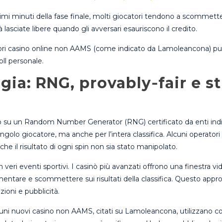
i primi minuti della fase finale, molti giocatori tendono a scomm
lasciate libere quando gli avversari esauriscono il credito.
gliori casino online non AAMS (come indicato da Lamoleancona) pu
oll personale.
logia: RNG, provably‑fair e 
no su un Random Number Generator (RNG) certificato da enti ind
ingolo giocatore, ma anche per l’intera classifica. Alcuni operator
che il risultato di ogni spin non sia stato manipolato.
n veri eventi sportivi. I casinò più avanzati offrono una finestra 
ntare e scommettere sui risultati della classifica. Questo appro
ioni e pubblicità.
cuni nuovi casino non AAMS, citati su Lamoleancona, utilizzano contr