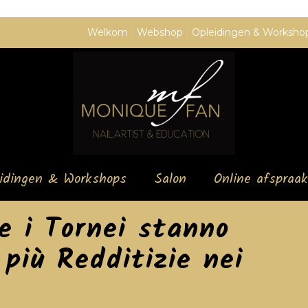
Welkom
Webshop
Opleidingen & Worksho
eidingen & Workshops
Salon
Online afspraak
 i Tornei stanno
 più Redditizie nei