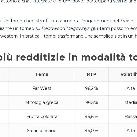
a attorno a chat integrate e forum, dove i partecipanti scambiano 
tivi. Un torneo ben strutturato aumenta l’engagement del 35 % e 
 durante un torneo su
Deadwood Megaways
gli utenti possono ess
 western. In pratica, i tornei trasformano una semplice slot in un h
più redditizie in modalità t
Tema
RTP
Volatili
Far West
96,2 %
Alta
Mitologia greca
96,5 %
Medi
Frutta colorata
96,8 %
Bass
Safari africano
96,0 %
Alta