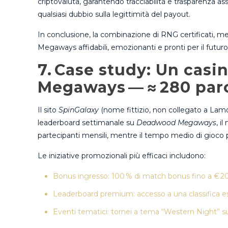
criptovaluta, garantendo tracciabilità e trasparenza as
qualsiasi dubbio sulla legittimità del payout.
In conclusione, la combinazione di RNG certificati, me
Megaways affidabili, emozionanti e pronti per il futuro
7. Case study: Un casin
Megaways — ≈ 280 par
Il sito
SpinGalaxy
(nome fittizio, non collegato a Lamo
leaderboard settimanale su
Deadwood Megaways
, i
partecipanti mensili, mentre il tempo medio di gioco 
Le iniziative promozionali più efficaci includono:
Bonus ingresso: 100 % di match bonus fino a € 200 
Leaderboard premium: accesso a una classifica es
Eventi tematici: tornei a tema “Western Night” 