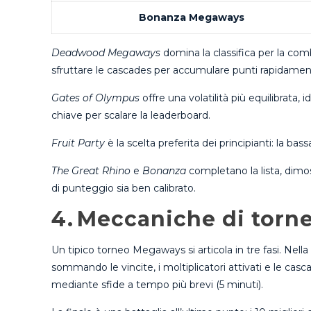
Bonanza Megaways
Deadwood Megaways
domina la classifica per la comb
sfruttare le cascades per accumulare punti rapidamen
Gates of Olympus
offre una volatilità più equilibrata,
chiave per scalare la leaderboard.
Fruit Party
è la scelta preferita dei principianti: la ba
The Great Rhino
e
Bonanza
completano la lista, dimo
di punteggio sia ben calibrato.
4. Meccaniche di torn
Un tipico torneo Megaways si articola in tre fasi. Nella
sommando le vincite, i moltiplicatori attivati e le cas
mediante sfide a tempo più brevi (5 minuti).