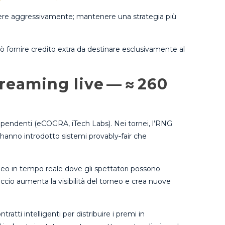
ettere aggressivamente; mantenere una strategia più
ò fornire credito extra da destinare esclusivamente al
streaming live — ≈ 260
ipendenti (eCOGRA, iTech Labs). Nei tornei, l’RNG
i hanno introdotto sistemi provably‑fair che
video in tempo reale dove gli spettatori possono
ccio aumenta la visibilità del torneo e crea nuove
atti intelligenti per distribuire i premi in