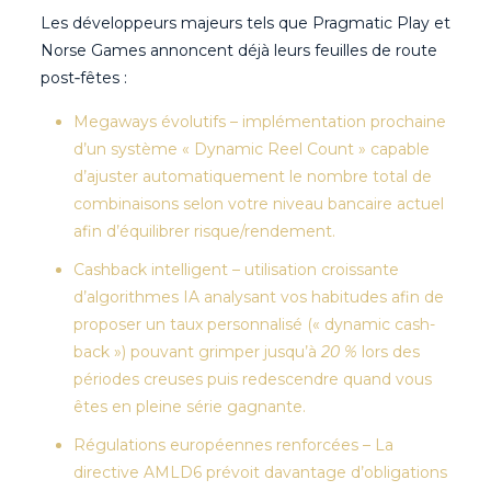
Les développeurs majeurs tels que Pragmatic Play et
Norse Games annoncent déjà leurs feuilles de route
post‑fêtes :
Megaways évolutifs – implémentation prochaine
d’un système « Dynamic Reel Count » capable
d’ajuster automatiquement le nombre total de
combinaisons selon votre niveau bancaire actuel
afin d’équilibrer risque/rendement.
Cashback intelligent – utilisation croissante
d’algorithmes IA analysant vos habitudes afin de
proposer un taux personnalisé (« dynamic cash-
back ») pouvant grimper jusqu’à
20 %
lors des
périodes creuses puis redescendre quand vous
êtes en pleine série gagnante.
Régulations européennes renforcées – La
directive AMLD6 prévoit davantage d’obligations