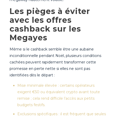
Les pièges à éviter
avec les offres
cashback sur les
Megayes
Même si le cashback semble être une aubaine
inconditionnelle pendant Noël, plusieurs conditions
cachées peuvent rapidement transformer cette
promesse en perte nette si elles ne sont pas
identifiées dès le départ :
Mise minimale élevée : certains opérateurs
exigent €50 ou équivalent crypto avant toute
remise ; cela rend difficile l’accès aux petits
budgets festifs.
Exclusions spécifiques : il est fréquent que seules