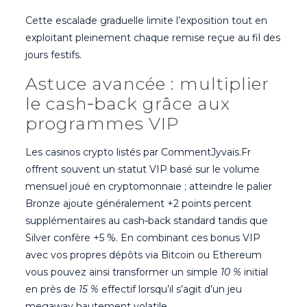
Cette escalade graduelle limite l’exposition tout en
exploitant pleinement chaque remise reçue au fil des
jours festifs.
Astuce avancée : multiplier
le cash‑back grâce aux
programmes VIP
Les casinos crypto listés par CommentJyvais.Fr
offrent souvent un statut VIP basé sur le volume
mensuel joué en cryptomonnaie ; atteindre le palier
Bronze ajoute généralement +2 points percent
supplémentaires au cash‑back standard tandis que
Silver confère +5 %. En combinant ces bonus VIP
avec vos propres dépôts via Bitcoin ou Ethereum
vous pouvez ainsi transformer un simple
10 %
initial
en près de
15 %
effectif lorsqu’il s’agit d’un jeu
megaway hautement volatile.