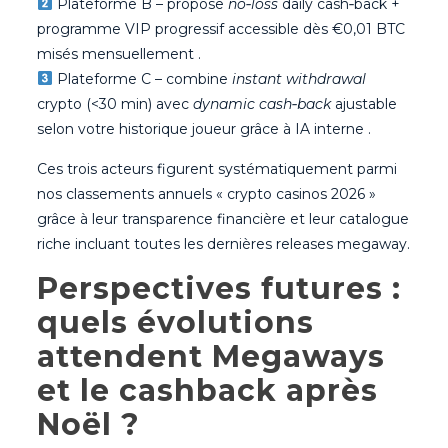
Plateforme B – propose
no‐loss
daily cash‑back +
programme VIP progressif accessible dès €0,01 BTC
misés mensuellement .
Plateforme C – combine
instant withdrawal
crypto (<30 min) avec
dynamic cash‑back
ajustable
selon votre historique joueur grâce à IA interne .
Ces trois acteurs figurent systématiquement parmi
nos classements annuels « crypto casinos 2026 »
grâce à leur transparence financière et leur catalogue
riche incluant toutes les dernières releases megaway.
Perspectives futures :
quels évolutions
attendent Megaways
et le cashback après
Noël ?