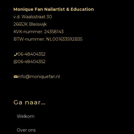
Monique Fan Nailartist & Education
v.d. Waalsstraat 30
2665JK Bleiswijk
KVK-nummer: 24358143
BTW-nummer: NL001633592B35
06-48404352
06-48404352
info@moniquefan.nl
Ga naar…
Welkom
Over ons