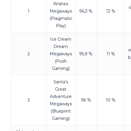
Wishes
s
1
Megaways
96,3 %
12 %
(Pragmatic
Play)
Ice Cream
Dream
e
2
Megaways
95,9 %
11 %
b
(Push
Gaming)
Santa’s
Great
Adventure
3
96 %
10 %
Megaways
(Blueprint
Gaming)