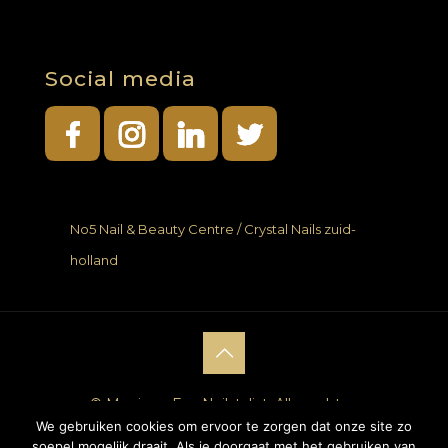
Social media
No5 Nail & Beauty Centre / Crystal Nails zuid-
holland
© Monique Fan Nailstylist. Alle rechten
We gebruiken cookies om ervoor te zorgen dat onze site zo
voorbehouden. |
Website laten maken
door
soepel mogelijk draait. Als je doorgaat met het gebruiken van