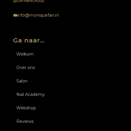
06-48404352
info@moniquefan.nl
Ga naar…
Welkom
Over ons
Salon
Nail Academy
Behandelingen
Webshop
Over ons
Opleidingen Nagels
Nagels
Reviews
Tarieven
Inschrijven
Opleidingen Nagels