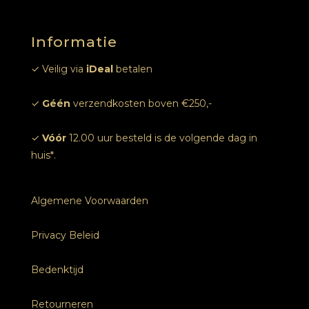
Online afspraak
Informatie
Foto’s
✓ Veilig via
iDeal
betalen
✓
Géén
verzendkosten boven €250,-
✓
Vóór
12.00 uur besteld is de volgende dag in
huis*.
Algemene Voorwaarden
Privacy Beleid
Bedenktijd
Retourneren