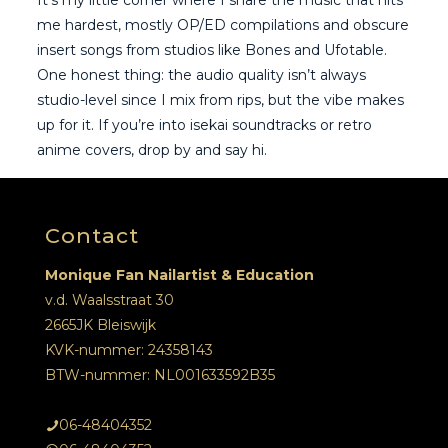
It’s my little corner where I share the music that hits
me hardest, mostly OP/ED compilations and obscure
insert songs from studios like Bones and Ufotable.
One honest thing: the audio quality isn’t always
studio-level since I mix from rips, but the vibe makes
up for it. If you’re into isekai soundtracks or retro
anime covers, drop by and say hi.
Contact
Monique Fan Nailartist & Education
v.d. Waalsstraat 30
2665JK Bleiswijk
KVK-nummer: 24358143
BTW-nummer: NL001633592B35
06-48404352