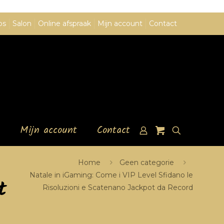
ps
Salon
Online afspraak
Mijn account
Contact
Mijn account
Contact
Home
Geen categorie
Natale in iGaming: Come i VIP Level Sfidano le
t
Risoluzioni e Scatenano Jackpot da Record