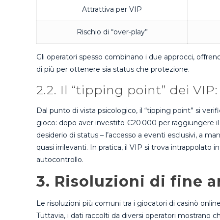
Attrattiva per VIP
Rischio di “over‑play”
Gli operatori spesso combinano i due approcci, offrend
di più per ottenere sia status che protezione.
2.2. Il “tipping point” dei VI
Dal punto di vista psicologico, il “tipping point” si ver
gioco: dopo aver investito €20 000 per raggiungere il l
desiderio di status – l’accesso a eventi esclusivi, a ma
quasi irrilevanti. In pratica, il VIP si trova intrappolat
autocontrollo.
3. Risoluzioni di fine
Le risoluzioni più comuni tra i giocatori di casinò onli
Tuttavia, i dati raccolti da diversi operatori mostrano c