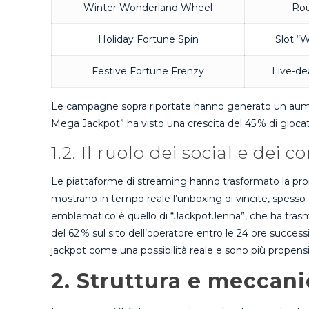
Winter Wonderland Wheel
Rou
Holiday Fortune Spin
Slot “
Festive Fortune Frenzy
Live‑de
Le campagne sopra riportate hanno generato un aument
Mega Jackpot” ha visto una crescita del 45 % di gioca
1.2. Il ruolo dei social e dei 
Le piattaforme di streaming hanno trasformato la prom
mostrano in tempo reale l’unboxing di vincite, spesso 
emblematico è quello di “JackpotJenna”, che ha trasmes
del 62 % sul sito dell’operatore entro le 24 ore succes
jackpot come una possibilità reale e sono più propensi 
2. Struttura e meccanic