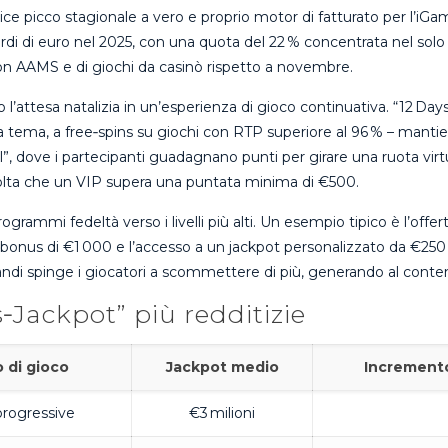
e picco stagionale a vero e proprio motor di fatturato per l’iGam
iardi di euro nel 2025, con una quota del 22 % concentrata nel solo
n AAMS e di giochi da casinò rispetto a novembre.
’attesa natalizia in un’esperienza di gioco continuativa. “12 Day
tema, a free‑spins su giochi con RTP superiore al 96 % – mantiene a
dove i partecipanti guadagnano punti per girare una ruota virtua
volta che un VIP supera una puntata minima di €500.
ogrammi fedeltà verso i livelli più alti. Un esempio tipico è l’off
 bonus di €1 000 e l’accesso a un jackpot personalizzato da €25
grandi spinge i giocatori a scommettere di più, generando al cont
‑Jackpot” più redditizie
 di gioco
Jackpot medio
Increment
progressive
€3 milioni