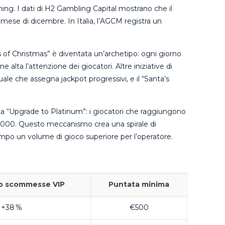
ing. I dati di H2 Gambling Capital mostrano che il
 mese di dicembre. In Italia, l’AGCM registra un
s of Christmas” è diventata un’archetipo: ogni giorno
lta l’attenzione dei giocatori. Altre iniziative di
le che assegna jackpot progressivi, e il “Santa’s
erta “Upgrade to Platinum”: i giocatori che raggiungono
0 000. Questo meccanismo crea una spirale di
empo un volume di gioco superiore per l’operatore.
o scommesse VIP
Puntata minima
+38 %
€500