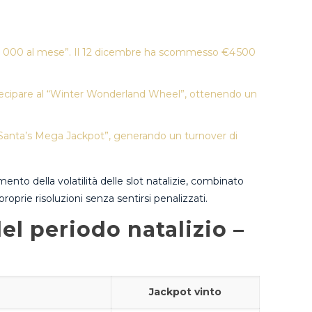
1 000 al mese”. Il 12 dicembre ha scommesso €4 500
artecipare al “Winter Wonderland Wheel”, ottenendo un
 “Santa’s Mega Jackpot”, generando un turnover di
ento della volatilità delle slot natalizie, combinato
oprie risoluzioni senza sentirsi penalizzati.
del periodo natalizio –
Jackpot vinto