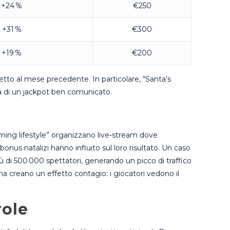
+24 %
€250
+31 %
€300
+19 %
€200
to al mese precedente. In particolare, “Santa’s
za di un jackpot ben comunicato.
aming lifestyle” organizzano live‑stream dove
us natalizi hanno influito sul loro risultato. Un caso
ù di 500 000 spettatori, generando un picco di traffico
ma creano un effetto contagio: i giocatori vedono il
role