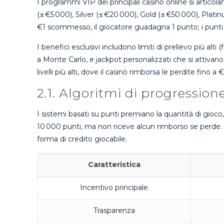
I programmi VIP dei principali casinò online si articola
(≤ €5 000), Silver (≤ €20 000), Gold (≤ €50 000), Platin
€1 scommesso, il giocatore guadagna 1 punto; i punti p
I benefici esclusivi includono limiti di prelievo più alt
a Monte Carlo, e jackpot personalizzati che si attivano
livelli più alti, dove il casinò rimborsa le perdite fino 
2.1. Algoritmi di progression
I sistemi basati su punti premiano la quantità di gio
10 000 punti, ma non riceve alcun rimborso se perde. A
forma di credito giocabile.
Caratteristica
Incentivo principale
Trasparenza