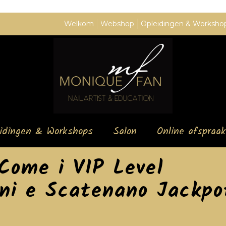
Welkom
Webshop
Opleidingen & Worksho
eidingen & Workshops
Salon
Online afspraak
Come i VIP Level
oni e Scatenano Jackpo